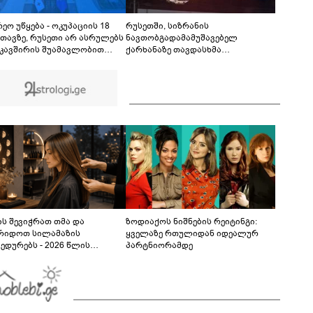
თუ დანაშაულს ჩავდივარ...- მემუქრები?" -
სოციალურ ქსელში სკანდალური კადრები
00:29
ვრცელდება
ეო უწყება - ოკუპაციის 18
რუსეთში, სიზრანის
თავზე, რუსეთი არ ასრულებს
ნავთობგადამამუშავებელ
კავშირის შუამავლობით
ქარხანაზე თავდასხმა
ბულ 2008 წლის 12 აგვისტოს
განხორციელდა
ის შეწყვეტის შეთანხმებას -
ც, აფართოებს საკუთარ
ონო კონტროლს ოკუპირებულ
ონებში
ს შევიჭრათ თმა და
ზოდიაქოს ნიშნების რეიტინგი:
რიდოთ სილამაზის
ყველაზე რთულიდან იდეალურ
ედურებს - 2026 წლის
პარტნიორამდე
სტოს ასტროლოგიური
კვლევი