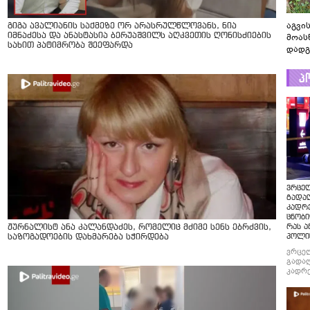
აგვის
გიგა ავალიანის საქმეზე ორ არასრულწლოვანს, ნია
იმნაძესა და ანასტასია ბერუაშვილს აღკვეთის ღონისძიების
მოას
სახით პატიმრობა შეეფარდა
დადგ
პ
ვრცე
გადაღ
კადრ
ცნობი
რას ა
ჟურნალისტ ანა კალანდაძეს, რომელიც მძიმე სენს ებრძვის,
პოლი
საზოგადოების დახმარება სჭირდება
ვრცე
გადაღ
კადრე
ცნობი
რას ა
პოლი