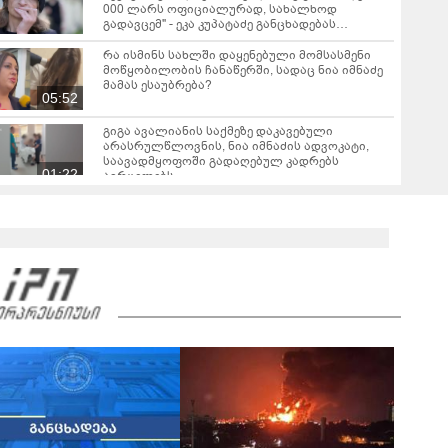
000 ლარს ოფიციალურად, სახალხოდ
გადავცემ" - ეკა კუპატაძე განცხადებას
ავრცელებს
რა ისმინს სახლში დაყენებული მომსასმენი
მოწყობილობის ჩანაწერში, სადაც ნია იმნაძე
მამას ესაუბრება?
05:52
გიგა ავალიანის საქმეზე დაკავებული
არასრულწლოვნის, ნია იმნაძის ადვოკატი,
საავადმყოფოში გადაღებულ კადრებს
01:22
ავრცელებს
ამ წუთეში ბათუმში, ე.წ. ხოფის ბაზრობაზე
ხანძარია
02:10
ვრცელდება ავარიის მომენტში გადაღებული
კადრები ბათუმიდან - "ვაიმე, ეს რა იყო, ყოჩაღ
"მარშრუტკის" მძღოლს"
00:20
"ამ ვიდეოს ნახვის შემდეგ, როდესაც დავურეკე
გურამის დედას ცალსახად განაცხადა..." - რას
ამბობს ადვოკატი ტარიელ კაკაბაძე?
03:57
"- გათა***ბულო, წადი და დაწერე განცხადება