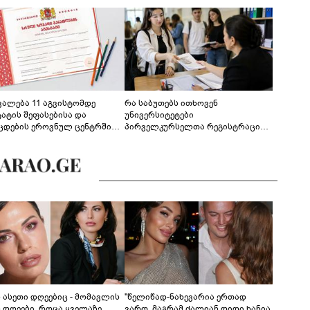
ევალება 11 აგვისტომდე
რა საბუთებს ითხოვენ
ტატის შეფასებისა და
უნივერსიტეტები
ცდების ეროვნულ ცენტრში
პირველკურსელთა რეგისტრაციის
გენა - დეტალები
დროს
ს ასეთი დღეებიც - მომავლის
"წელიწად-ნახევარია ერთად
ს დღეები, როცა ყველაზე
ვართ, მაგრამ ძალიან დიდი ხანია,