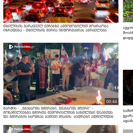
თბილისის გარკვეულ ქუჩებზე ავტომობილით მოძრაობა
აგვის
იზრუდება - თბილისის მერია ინფორმაციას ავრცელებს
მოას
დადგ
00:44
მარშის - „გვახსოვს გმირები, გვახსოვს მტერი” -
სამხ
მონაწილეებმა გმირთა მემორიალთან სანთლები დაანთეს
გვირ
და გმირების ხსოვნას პატივი მიაგეს: კადრები ადგილიდან
ადამ
ბუნებ
ლაბი