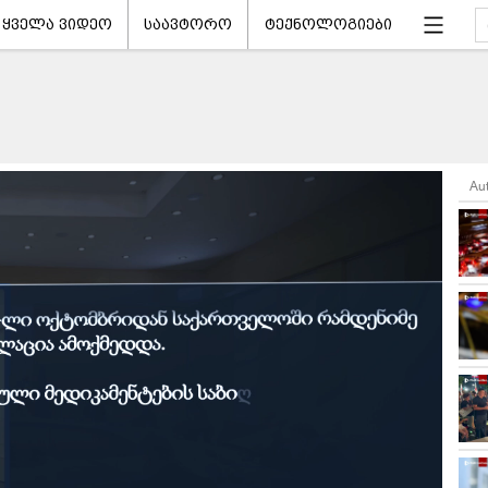
ყველა ვიდეო
საავტორო
ტექნოლოგიები
Au