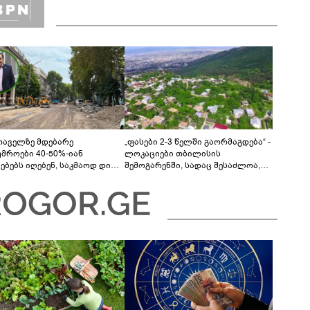
თაველზე მდებარე
„ფასები 2-3 წელში გაორმაგდება“ -
უმროები 40-50%-იან
ლოკაციები თბილისის
მებებს იღებენ, საკმაოდ დიდი
შემოგარენში, სადაც შესაძლოა,
ლისკენ წავალთ - მეგონა,
მიწები გაძვირდეს
ც მოიფიქრებდა და ბიზნესს
დებოდა“