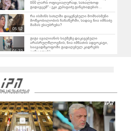
000 ლარს ოფიციალურად, სახალხოდ
გადავცემ" - ეკა კუპატაძე განცხადებას
ავრცელებს
რა ისმინს სახლში დაყენებული მომსასმენი
მოწყობილობის ჩანაწერში, სადაც ნია იმნაძე
მამას ესაუბრება?
05:52
გიგა ავალიანის საქმეზე დაკავებული
არასრულწლოვნის, ნია იმნაძის ადვოკატი,
საავადმყოფოში გადაღებულ კადრებს
01:22
ავრცელებს
ამ წუთეში ბათუმში, ე.წ. ხოფის ბაზრობაზე
ხანძარია
02:10
ვრცელდება ავარიის მომენტში გადაღებული
კადრები ბათუმიდან - "ვაიმე, ეს რა იყო, ყოჩაღ
"მარშრუტკის" მძღოლს"
00:20
"ამ ვიდეოს ნახვის შემდეგ, როდესაც დავურეკე
გურამის დედას ცალსახად განაცხადა..." - რას
ამბობს ადვოკატი ტარიელ კაკაბაძე?
03:57
"- გათა***ბულო, წადი და დაწერე განცხადება