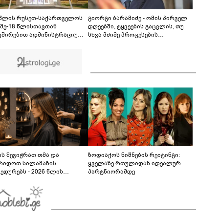
თუ დანაშაულს ჩავდივარ...- მემუქრები?" -
სოციალურ ქსელში სკანდალური კადრები
00:29
ვრცელდება
 წლის რუსეთ-საქართველოს
გიორგი ბარამიძე - ომის პირველ
 მე-18 წლისთავთან
დღეებში, ტყვეების გაცვლის, თუ
ვშირებით ადმინისტრაციულ
სხვა მძიმე პროცესების
ბებზე სახელმწიფო დროშები
აღსაწერად, სხვა სიტყვის
ვა
გამოყენება აჯობებდა - არასდროს
მითქვამს, რომ ჩვენები
ხელებაწეულს ან დატყვევებულს
"ხვრეტდნენ", ეგ არასდროს
მინახავს და არც რაიმე ფაქტი
ვიცი
ს შევიჭრათ თმა და
ზოდიაქოს ნიშნების რეიტინგი:
რიდოთ სილამაზის
ყველაზე რთულიდან იდეალურ
ედურებს - 2026 წლის
პარტნიორამდე
სტოს ასტროლოგიური
კვლევი