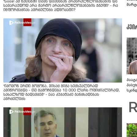
"Soos! ამ წუთებში თავს დაესხნენ არასრულწლოვანების და
მარტ
სავარაუდოდ არა მარტო არასრულწლოვანების ჯგუფი" - რა
ონაშ
ინფორმაციას ავრცელებს ადვოკატი?
პაატ
პასუ
"იპოვონ ერთი გოგონა, ვისაც გიგა სექსუალურად
სკან
ავიწროებდა - თუ გამოჩნდება 10 000 ლარს ოფიციალურად,
სახალხოდ გადავცემ" - ეკა კუპატაძე განცხადებას
"ყვე
ავრცელებს
კამა
გადმო
ტყუის