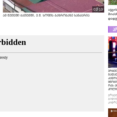
02:10
აგვის
მოას
ამ წუთეში ბათუმში, ე.წ. ხოფის ბაზრობაზე ხანძარია
დადგ
პ
ვრცე
გადაღ
კადრ
ცნობი
რას ა
პოლი
ვრცე
გადაღ
კადრე
ცნობი
რას ა
პოლი