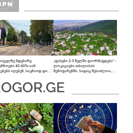
თაველზე მდებარე
„ფასები 2-3 წელში გაორმაგდება“ -
უმროები 40-50%-იან
ლოკაციები თბილისის
მებებს იღებენ, საკმაოდ დიდი
შემოგარენში, სადაც შესაძლოა,
ლისკენ წავალთ - მეგონა,
მიწები გაძვირდეს
ც მოიფიქრებდა და ბიზნესს
დებოდა“