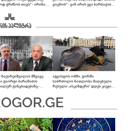
ოდ გრძნობ თავს" - ირინა
ვიცნობ" - ვინ არის ევა ბარბაქაძის
ვილის წერილი
რჩეული და როგორია მისი
სიყვარულის ამბავი
ა ზაქარეიშვილის მწვავე
აგვისტოს ომში, გორში
ხი გიორგი ბარამიძის
საბრძოლო ნათლობა მიღებული
დალურ განცხადებაზე -
რუსული „ისკანდერი“ დღეს კიევის
ლაფერი დეტალურად ვიცი...
მთავარ კოშმარად იქცა
ნში მოკლული ქართველები მე
ვასვენე... ბარამიძე კი
"