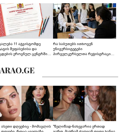
ევალება 11 აგვისტომდე
რა საბუთებს ითხოვენ
ტატის შეფასებისა და
უნივერსიტეტები
ცდების ეროვნულ ცენტრში
პირველკურსელთა რეგისტრაციის
გენა - დეტალები
დროს
ს ასეთი დღეებიც - მომავლის
"წელიწად-ნახევარია ერთად
ს დღეები, როცა ყველაზე
ვართ, მაგრამ ძალიან დიდი ხანია,