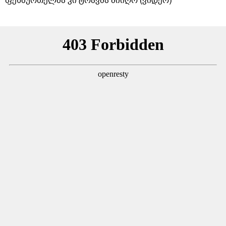
ფეხბურთელმა კი ტრავმა მიიღო (ვიდეო)