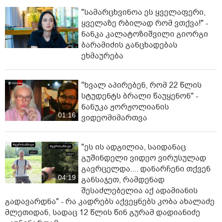
"სა­მარ­ცხვი­ნოა ეს ყვე­ლა­ფე­რი,
ყვე­ლა­ზე რბი­ლად რომ ვთქვა!" -
ნანკა კალატოზიშვილი გიორგი
ბარამიძის განცხადებას
ეხმაურება
"ხვალ აპირებენ, რომ 22 წლის
სტუდენტს ბრალი წაუყენონ" -
ნანუკა ჟორჟოლიანის
01:16
ვიდეომიმართვა
"ეს ის ადგილია, საიდანაც
გუშინდელი ვიდეო ვირუსულად
გავრცელდა.... დანარჩენი თქვენ
04:19
განსაჯეთ, რამდენად
შესაძლებელია აქ ადამიანის
გადავარდნა" - რა კადრებს აქვეყნებს კობა ახალაძე
მლეთიდან, სადაც 12 წლის წინ გურამ დადიანიძე