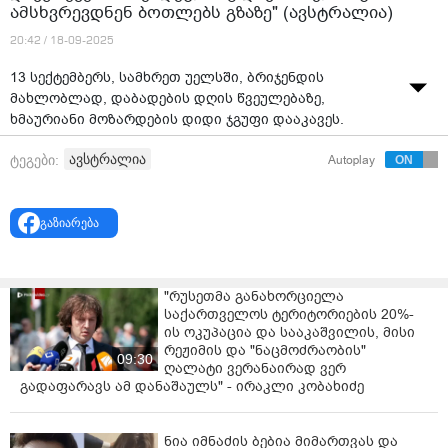
ამსხვრევდნენ ბოთლებს გზაზე" (ავსტრალია)
20:42 / 18-09-2025
13 სექტემბერს, სამხრეთ უელსში, ბრიჯენდის
მახლობლად, დაბადების დღის წვეულებაზე,
ხმაურიანი მოზარდების დიდი ჯგუფი დააკავეს.
შაბათს ღამით, საცხოვრებელ სახლში 100-ზე მეტი
ავსტრალია
ტეგები:
Autoplay
ადამიანი იმყოფებოდა. მეზობლები მაშინ
შეშფოთდნენ, როდესაც მათი თქმით მოზარდები
„ქუჩაში ბოთლებს ისროდნენ.
გაზიარება
მეზობლები იძულებულები გახდნენ, ახალგაზრდების
დასაშლელად პოლიცია გამოეძახებინათ.
"რუსეთმა განახორციელა
საქართველოს ტერიტორიების 20%-
42 წლის ჯეინ ლიუელინმა, რომელიც ქაოსს საკუთარი
ის ოკუპაცია და სააკაშვილის, მისი
ეზოდან უყურებდა, ეს სცენა „სრული ქაოსის“ სახელით
რეჟიმის და "ნაცმოძრაობის"
აღწერა.
09:30
ღალატი ვერანაირად ვერ
გადაფარავს ამ დანაშაულს" - ირაკლი კობახიძე
„მთელი გზა გადაკეტილი იყო - არ ვიცოდი, რომ
ამდენი ბავშვი იყო. პოლიციას დავურეკე მას შემდეგ,
რაც დავინახე, როგორ ამსხვრევდნენ ბოთლებს
ნია იმნაძის ბებია მიმართვას და