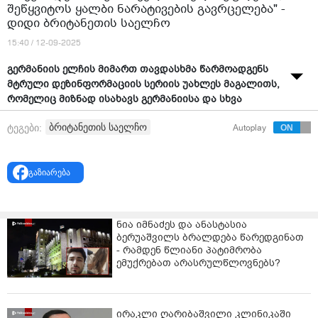
შეწყვიტოს ყალბი ნარატივების გავრცელება" -
დიდი ბრიტანეთის საელჩო
15:40 / 12-09-2025
გერმანიის ელჩის მიმართ თავდასხმა წარმოადგენს
მტრული დეზინფორმაციის სერიის უახლეს მაგალითს,
რომელიც მიზნად ისახავს გერმანიისა და სხვა
ევროპული ქვეყნების დისკრედიტაციას,- ამის შესახებ
ბრიტანეთის საელჩო
ტეგები:
Autoplay
განცხადებას ბრიტანეთის საელჩო სოციალურ ქსელში
ავრცელებს.
ბრიტანეთის დიპლომატიური მისია გმობს გერმანიის
გაზიარება
ელჩის მიმართ განხორციელებულ თავდასხმას და მას
უსაფუძვლოსა და აგრესიულს უწოდებს.
ნია იმნაძეს და ანასტასია
„დიდი ბრიტანეთი გმობს საქართველოში გერმანიის
ბერუაშვილს ბრალდება წარედგინათ
ელჩის მიმართ განხორციელებულ უსაფუძვლო და
- რამდენ წლიანი პატიმრობა
აგრესიულ პირად თავდასხმებს. ეს წარმოადგენს
ემუქრებათ არასრულწლოვნებს?
მტრული დეზინფორმაციის სერიის უახლეს მაგალითს,
რომელიც მიზნად ისახავს გერმანიისა და სხვა
ევროპული ქვეყნების დისკრედიტაციას - იმ
ირაკლი ღარიბაშვილი კლინიკაში
პარტნიორების, რომლებიც ათწლეულების