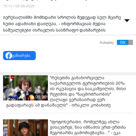
15:10 / 08-09-2025
იერუსალიმში მომხდარი სროლის შედეგად სულ მცირე
ხუთი ადამიანი დაიღუპა, - ინფორმაციას მედია
საშუალებები ისრაელის სასწრაფო დახმარების
სამსახურზე დაყრდნობით ავრცელებენ.
Autoplay
მათივე ინფორმაციით, ოთხი ადამიანი ადგილზე
გარდაიცვალა, ხოლო ერთი - საავადმყოფოში.
გაზიარება
სასწრაფო დახმარების სამსახურის ცნობით,
ცეცხლსასროლი იარაღით მიყენებული ჭრილობებით
"რუსეთმა განახორციელა
ცხრა ადამიანი ადგილობრივ საავადმყოფოებში
საქართველოს ტერიტორიების 20%-
გადაიყვანეს, სამი სხვა პირი კი მინის ნამსხვრევების
ის ოკუპაცია და სააკაშვილის, მისი
შედეგად დაშავდა.
რეჟიმის და "ნაცმოძრაობის"
09:30
ღალატი ვერანაირად ვერ
ისრაელის პრემიერ-მინისტრის ოფისის ცნობით,
გადაფარავს ამ დანაშაულს" - ირაკლი კობახიძე
ბენიამინ ნეთანიაჰუ უსაფრთხოების უწყებების
ხელმძღვანელებთან ერთად მომხდარი თავდასხმის
შეფასებას ახდენს.
"ფოტოსურათი, რომელზეც ახლა
ვისაუბრებ, ნია იმნაძის ერთ-ერთმა
მეგობარმა გამომიგზავნა..." - ეკა