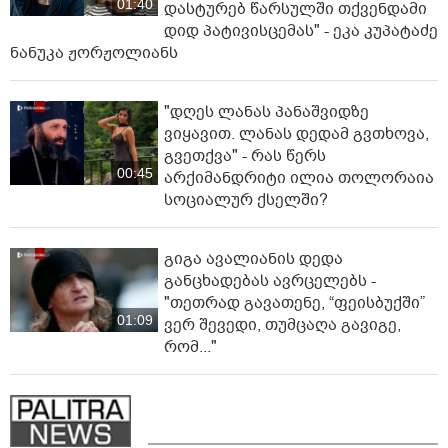
01:40
დას­ტუ­რებ წარ­სულ­ში თქვენ­და­მი
დიდ პა­ტი­ვის­ცე­მას" - ეკა კუპატაძე
ნანუკა ჟორჟოლიანს
"დღეს ლანას პანაშვიდზე
ვიყავით. ლანას დედამ გვთხოვა,
გვეთქვა" - რას წერს
00:45
არქიმანდრიტი ილია თოლორაია
სოციალურ ქსელში?
გიგა ავალიანის დედა
განცხადებას ავრცელებს -
"თეთრად გავათენე, “ფეისბუქში”
01:09
ვერ შევედი, თუმცაღა გავიგე,
რომ..."