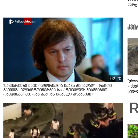
მარტ
ონაშ
02:20
"უნდ
თქვე
"საკმარისზე მეტი ინფორმაცია მაქვს პირადად" - რატომ
გაითიშა ელექტროენერგია საქართველოს მასშტაბით
გუდა
რამდენჯერმე: რას ამბობს ირაკლი კობახიძე?
უნდა