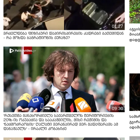
01:27
აგვის
ვრცელდება ფიზიკური დაპირისპირების კადრები ბათუმიდან
მოას
- რა მოხდა ბაგრატიონის ქუჩაზე?
დადგ
09:30
"რუსეთმა განახორციელა საქართველოს ტერიტორიების
სამხ
20%-ის ოკუპაცია და სააკაშვილის, მისი რეჟიმის და
გვირ
"ნაცმოძრაობის" ღალატი ვერანაირად ვერ გადაფარავს ამ
ადამ
დანაშაულს" - ირაკლი კობახიძე
ბუნებ
ლაბი