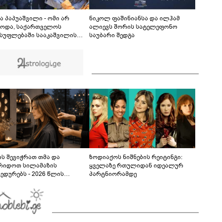
სენს ებრძვის, საზოგადოების დახმარება
სჭირდება
ა პაპუაშვილი - ომი არ
ნიკოლ ფაშინიანსა და ილჰამ
ბოდა, საქართველოს
ალიევს შორის სატელეფონო
სუფლებაში სააკაშვილის
საუბარი შედგა
ონეტული რეჟიმის ნაცვლად
თული ოცნების“ მსგავსი
იოტული ძალა რომ
ლიყო, თუ 2008 წლის ომი თუ
ქნებოდა, დიდი ალბათობით,
უკრაინის ომი იქნებოდა
ს შევიჭრათ თმა და
ზოდიაქოს ნიშნების რეიტინგი:
რიდოთ სილამაზის
ყველაზე რთულიდან იდეალურ
ედურებს - 2026 წლის
პარტნიორამდე
სტოს ასტროლოგიური
კვლევი