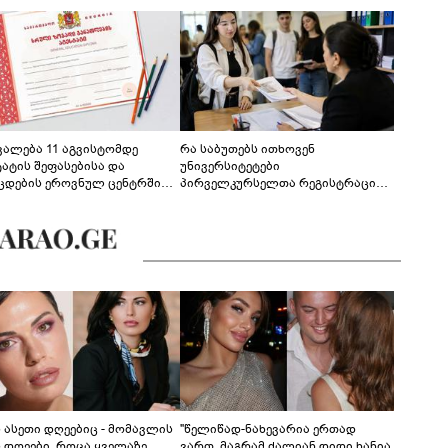
ევალება 11 აგვისტომდე
რა საბუთებს ითხოვენ
ტატის შეფასებისა და
უნივერსიტეტები
ცდების ეროვნულ ცენტრში
პირველკურსელთა რეგისტრაციის
გენა - დეტალები
დროს
ს ასეთი დღეებიც - მომავლის
"წელიწად-ნახევარია ერთად
ს დღეები, როცა ყველაზე
ვართ, მაგრამ ძალიან დიდი ხანია,