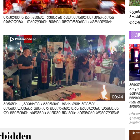
აგვის
მოას
თბილისის გარკვეულ ქუჩებზე ავტომობილით მოძრაობა
დადგ
იზრუდება - თბილისის მერია ინფორმაციას ავრცელებს
პ
ვრცე
გადაღ
კადრ
00:44
ცნობი
რას ა
მარშის - „გვახსოვს გმირები, გვახსოვს მტერი” -
პოლი
მონაწილეებმა გმირთა მემორიალთან სანთლები დაანთეს
და გმირების ხსოვნას პატივი მიაგეს: კადრები ადგილიდან
ვრცე
გადაღ
კადრე
ცნობი
რას ა
პოლი