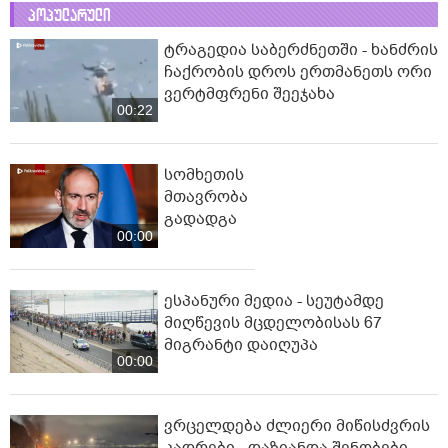
პოპულარული
ტრაგედია საბერძნეთში - ხანძრის
ჩაქრობის დროს ერთმანეთს ორი
ვერტმფრენი შეეჯახა
00:22
სომხეთის
მთავრობა
გადადგა
00:00
ესპანური მედია - სეუტამდე
მიღწევის მცდელობისას 67
მიგრანტი დაიღუპა
00:00
ვრცელდება ძლიერი მიწისძვრის
კადრები - დაზიანდა შენობები,