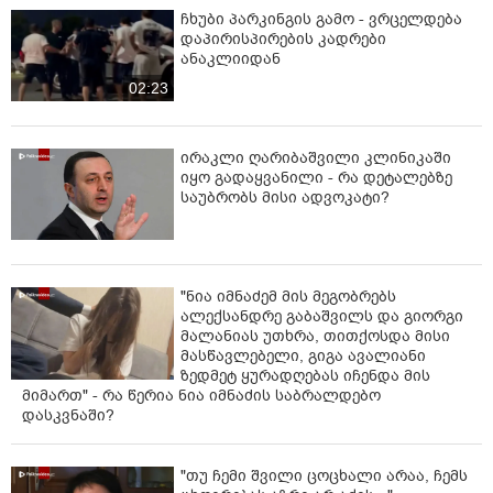
ჩხუბი პარკინგის გამო - ვრცელდება
ჯანსაღ და მშვიდ გარემოში ჩატარებას. წარმატებებს
დაპირისპირების კადრები
ვუსურვებ ყველა საარჩევნო სუბიექტს, რომელიც
ანაკლიიდან
ადგილობრივი თვითმმართველობის არჩევნებში
02:23
მუნიციპალიტეტების განვითარებისა და მოსახლეობის
ინტერესების რეალიზების გულწრფელი
სულისკვეთებით მონაწილეობს”, - აღნიშნულია
ირაკლი ღარიბაშვილი კლინიკაში
მიხეილ ყაველაშვილის განცხადებაში.
იყო გადაყვანილი - რა დეტალებზე
საუბრობს მისი ადვოკატი?
"ნია იმნაძემ მის მეგობრებს
ალექსანდრე გაბაშვილს და გიორგი
მალანიას უთხრა, თითქოსდა მისი
მასწავლებელი, გიგა ავალიანი
ზედმეტ ყურადღებას იჩენდა მის
მიმართ" - რა წერია ნია იმნაძის საბრალდებო
დასკვნაში?
"თუ ჩემი შვილი ცოცხალი არაა, ჩემს