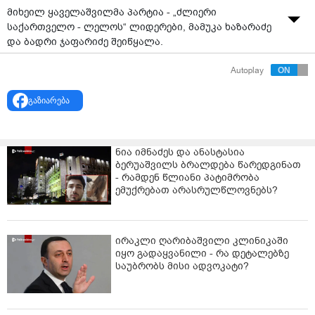
მიხეილ ყაველაშვილმა პარტია - „ძლიერი
საქართველო - ლელოს“ ლიდერები, მამუკა ხაზარაძე
და ბადრი ჯაფარიძე შეიწყალა.
როგორც ყაველაშვილის განცხადებაშია ნათქვამი,
Autoplay
"მიუხედავად სხვადასხვა გარემოებებისა,
პრეზიდენტმა აღნიშნული გადაწყვეტილება მიიღო,
გაზიარება
რათა არავის დარჩეს იმის თქმის საბაბიც კი, რომ
ადგილობრივი თვითმმართველობის არჩევნები
შეზღუდული კონკურენტუნარიანობის პირობებში
ნია იმნაძეს და ანასტასია
ტარდება".
ბერუაშვილს ბრალდება წარედგინათ
- რამდენ წლიანი პატიმრობა
“გუშინ დასრულდა ადგილობრივი
ემუქრებათ არასრულწლოვნებს?
თვითმმართველობის არჩევნებისთვის საარჩევნო
სუბიექტების რეგისტრაციის პროცესი. რეგისტრირებულ
პოლიტიკურ გაერთიანებებს შორის არის ერთი პარტია
ირაკლი ღარიბაშვილი კლინიკაში
- „ძლიერი საქართველო - ლელო“, რომლის ლიდერები
იყო გადაყვანილი - რა დეტალებზე
ამჟამად კონკრეტული დანაშაულისთვის პენიტენციურ
საუბრობს მისი ადვოკატი?
დაწესებულებაში იხდიან სასჯელს.
უდავოა, რომ ადგილობრივი თვითმმართველობის
არჩევნები კონკურენტულ გარემოში მათი პატიმრობის