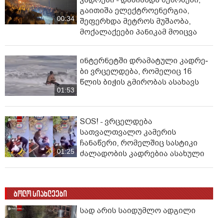
გაითიშა ელექტროენერგია,
00:34
შეფერხდა მეტროს მუშაობა,
მოქალაქეები პანიკამ მოიცვა
ინ­ტერ­ნეტ­ში დრა­მა­ტუ­ლი კად­რე­
ბი ვრცელდება, რომელიც 16
წლის ბიჭის გმირობას ასახავს
01:53
SOS! - ვრცელდება
სათვალთვალო კამერის
ჩანაწერი, რომელშიც სასტიკი
01:25
ძალადობის კადრებია ასახული
ბოლო სიახლეები
სად არის საიდუმლო ადგილი