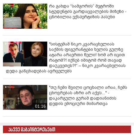
პირობებშიც ჩატარდება. ამასთან, ხაზგასასმელია ის
რა გახდა “სამგორის” მეტროში
გარემოებაც, რომ საზოგადოდ, არჩევნები არ უნდა
სტუდენტის გარდაცვალების მიზეზი -
ცნობილია ექსპერტიზის პასუხი
იქცეს ინდულგენციად არცერთი პოლიტიკოსისთვის,
რომელიც დანაშაულს სჩადის. არც ის გარემოებაა
მხედველობიდან გასაშვები, რომ ჩემს შეთავაზებას
შეწყალების შესახებ შესაბამისმა პატიმრებმა
რამდენიმე კვირის წინ უარით უპასუხეს, რითაც
"სისტემამ ნიკო კვარაცხელიას
პრეზიდენტის ინსტიტუტისთვის შეურაცხყოფის
საქმის ფიგურანტები ხელის გულზე
ატარა არაერთი წელი! ხომ არ იცით
მიყენება სცადეს.
რატომ?! იქნებ იმიტომ რომ თავად
დაუკვეთეს?!“ – ნიკო კვარაცხელიას
თუმცა, ყველა ზემოაღნიშნული გარემოების
დედა განცხადებას ავრცელებს
მიუხედავად, რათა არავის დარჩეს იმის თქმის
საბაბიც კი, რომ ადგილობრივი თვითმმართველობის
არჩევნები შეზღუდული კონკურენტუნარიანობის
"თუ ჩემი შვილი ცოცხალი არაა, ჩემს
პირობებში ტარდება, მივიღე გადაწყვეტილება ორი
ცხოვრებას აზრი არ აქვს..." -
მსჯავრდებულის - მამუკა ხაზარაძისა და ბადრი
დაკარგული გურამ დადიანიძის
დედის ემოციური მიმართვა
ჯაფარიძის შეწყალების თაობაზე. გამოვთქვამ იმედს,
01:16
რომ მომავალში ისინი კანონის პატივისცემით
განაგრძობენ პოლიტიკურ საქმიანობას.
მოვუწოდებ ყველა საარჩევნო სუბიექტს, ხელი შეუწყოს
ასევე დაგაინტერესებთ
ადგილობრივი თვითმმართველობის არჩევნების