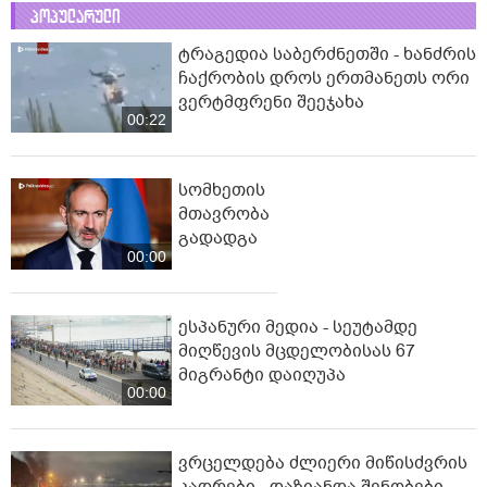
პოპულარული
ტრაგედია საბერძნეთში - ხანძრის
ჩაქრობის დროს ერთმანეთს ორი
ვერტმფრენი შეეჯახა
00:22
სომხეთის
მთავრობა
გადადგა
00:00
ესპანური მედია - სეუტამდე
მიღწევის მცდელობისას 67
მიგრანტი დაიღუპა
00:00
ვრცელდება ძლიერი მიწისძვრის
კადრები - დაზიანდა შენობები,