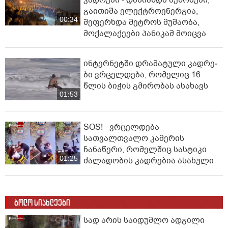
გაითიშა ელექტროენერგია,
00:34
შეფერხდა მეტროს მუშაობა,
მოქალაქეები პანიკამ მოიცვა
ინ­ტერ­ნეტ­ში დრა­მა­ტუ­ლი კად­რე­
ბი ვრცელდება, რომელიც 16
წლის ბიჭის გმირობას ასახავს
01:53
SOS! - ვრცელდება
სათვალთვალო კამერის
ჩანაწერი, რომელშიც სასტიკი
01:25
ძალადობის კადრებია ასახული
ბოლო სიახლეები
სად არის საიდუმლო ადგილი