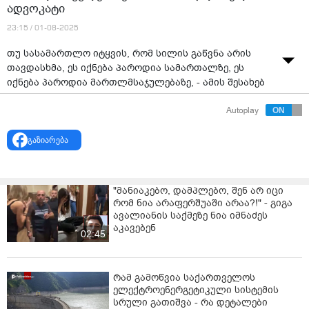
ადვოკატი
23:15 / 01-08-2025
თუ სასამართლო იტყვის, რომ სილის გაწვნა არის
თავდასხმა, ეს იქნება პაროდია სამართალზე, ეს
იქნება პაროდია მართლმსაჯულებაზე, - ამის შესახებ
გამოცემა „ბათუმელებისა“ და „ნეტგაზეთის“
Autoplay
დამფუძნებლის, მზია ამაღლობელის ადვოკატმა, მაია
მწარიაშვილმა სასამართლო პროცესის დასრულების
გაზიარება
შემდეგ განაცხადა.
მაია მწარიაშვილის თქმით, პროგნოზი ერთადერთია,
უნდა დადგეს გამამართლებელი განაჩენი, რადგან
"მანიაკებო, დამპლებო, შენ არ იცი
ნებისმიერი სხვა გადაწყვეტილება არის დაცინვა
რომ ნია არაფერშუაში არაა?!" - გიგა
სამართალზე.
ავალიანის საქმეზე ნია იმნაძეს
აკავებენ
02:45
„ეს პროცესი არის სარკე იმისა, თუ შიგნით ჩაიხედავთ,
ძალაუფლებას როგორ ბოროტად იყენებდნენ
სამართალდამცავი ორგანოების წარმომადგენლები:
რამ გამოწვია საქართველოს
პოლიცია, პროკურატურა, ხელისუფლება, ყველაფერია
ელექტროენერგეტიკული სისტემის
ამ საქმეში, ყველაფერს წაიკითხავთ. პროგნოზი
სრული გათიშვა - რა დეტალები
ერთადერთია, აქ უნდა დადგეს გამამართლებელი