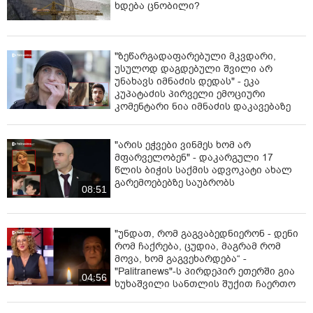
ხდება ცნობილი?
განაჩენი, ნებისმიერი სხვა გადაწყვეტილება, ეს არის
დაცინვა სამართალზე და სამართლიანობაზე“, -
განაცხადა მაია მწარიაშვილმა.
"ზეწარგადაფარებული მკვდარი,
ინფორმაციისთვის, დღევანდელი სასამართლო
უსულოდ დაგდებული შვილი არ
უნახავს იმნაძის დედას" - ეკა
პროცესი დაახლოებით 10 საათი გაგრძელდა.
კუპატაძის პირველი ემოციური
დასკვნითი სიტყვა ადვოკატებმა წარმოთქვეს.
კომენტარი ნია იმნაძის დაკავებაზე
სასამართლომ ასევე მოისმინა ადვოკატებისა და
პროკურორების რეპლიკები.
"არის ეჭვები ვინმეს ხომ არ
„ბათუმელებისა“ და „ნეტგაზეთის“ დამფუძნებელი,
მფარველობენ" - დაკარგული 17
მზია ამაღლობელი სასამართლოს დასკვნითი
წლის ბიჭის საქმის ადვოკატი ახალ
სიტყვით 4 აგვისტოს, 13:00 საათზე მიმართავს.
გარემოებებზე საუბრობს
08:51
"უნდათ, რომ გაგვაბედნიერონ - დენი
რომ ჩაქრება, ცუდია, მაგრამ რომ
მოვა, ხომ გაგვეხარდება“ -
"Palitranews"-ს პირდეპირ ეთერში გია
04:56
ხუხაშვილი სანთლის შუქით ჩაერთო