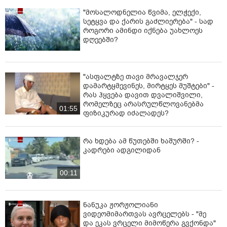
ლაშა ცანავას ბრალდება გუშინ წაუყენეს.
"მოსალოდნელია წვიმა, ელჭექი,
პროკურატურის ინფორმაციით, ლაშა ცანავა უცხო
სეტყვა და ქარის გაძლიერება" - სად
როგორი ამინდი იქნება უახლოეს
ქვეყნის მოქალაქეს გავლენიანი ნაცნობების
დღეებში?
მეშვეობით საქართველოში ერთწლიანი ბინადრობის
ნებართვის მიღებას შეჰპირდა, რის სანაცვლოდაც მას
5 600 ამერიკული დოლარი მოსთხოვა.
"ასფალტზე თავი მრავალჯერ
ცნობისთვის, ლაშა ცანავა სახელმწიფო
დამარტყმევინეს, მირტყეს მუშტები" -
უსაფრთხოების სამსახურის ანტიკორუფციული
რას ჰყვება დავით დვალიშვილი,
სააგენტოს თანამშრომლებმა დააკავეს. მას
რომელზეც არასრულწლოვანებმა
01:55
ფიზიკურად იძალადეს?
ბრალდება დიდი ოდენობით თაღლითობის
მცდელობის ფაქტზე წარედგინა, რაც სასჯელის სახედ
და ზომად ჯარიმას, ან ექსვიდან ცხრა წლამდე
რა ხდება ამ წუთებში ხაშურში? -
თავისუფლების აღკვეთას ითვალისწინებს.
კადრები ადგილიდან
00:11
ნანუკა ჟორჟოლიანი
ვიდეომიმართვას ავრცელებს - "მე
და ეკას ვრცელი მიმოწერა გვქონდა"