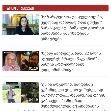
ბოლო სიახლეები
"სა­მარ­ცხვი­ნოა ეს ყვე­ლა­ფე­რი,
ყვე­ლა­ზე რბი­ლად რომ ვთქვა!" -
ნანკა კალატოზიშვილი გიორგი
ბარამიძის განცხადებას
ეხმაურება
"ხვალ აპირებენ, რომ 22 წლის
სტუდენტს ბრალი წაუყენონ" -
ნანუკა ჟორჟოლიანის
01:16
ვიდეომიმართვა
"ეს ის ადგილია, საიდანაც
გუშინდელი ვიდეო ვირუსულად
გავრცელდა.... დანარჩენი თქვენ
04:19
განსაჯეთ, რამდენად
შესაძლებელია აქ ადამიანის