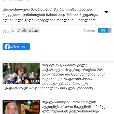
12:14 / 01-08-2025
„ნაციონალური მოძრაობის“ წევრს, ლაშა ცანავას
აღკვეთის ღონისძიების სახით პატიმრობა შეეფარდა.
აღნიშნული გადაწყვეტილება თბილისის საქალაქო
სასამართლოს მოსამართლემ, მიხეილ ჯინჯოლიამ
ლაშა ცანავა
ტეგები:
Autoplay
მიიღო.
დღევანდელ სასამართლო პროცესზე ბრალდებულის
მიმართ აღკვეთის ღონისძიების შეფარდებაზე
გაზიარება
იმსჯელეს.
სახელმწიფო ბრალდება ყველაზე მკაცრი აღკვეთის
"რუსეთმა განახორციელა
ღონისძიების, პატიმრობის გამოყენებას ითხოვდა.
საქართველოს ტერიტორიების 20%-
ის ოკუპაცია და სააკაშვილის, მისი
პროკურორმა გიორგი კავსაძემ შუამდგომლობაში
რეჟიმის და "ნაცმოძრაობის"
განმარტა, თუ რა მოქმედებები განხორციელდა
09:30
ღალატი ვერანაირად ვერ
ბრალდებულის მიერ. კავსაძის თქმით, ცანავა უცხო
გადაფარავს ამ დანაშაულს" - ირაკლი კობახიძე
ქვეყნის მოქალაქეს "ვოთსაფის" მეშვეობით
დაუკავშირდა და განუმარტა, რომ ერთწლიანი
ბინადრობის ნებართვის საფასური 5 600 დოლარი
"ხვალ აპირებენ, რომ 22 წლის
სტუდენტს ბრალი წაუყენონ" - ნანუკა
იქნებოდა.
ჟორჟოლიანის ვიდეომიმართვა