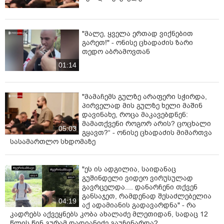
მირცხულავას, ვალერი თეთრაშვილს, გიორგი
ტერიშვილს, ირაკლი ქერაშვილს, რევაზ კიკნაძესა და
სერგეი კუხარჩუკს ბრალი საქართველოს სისხლის
"მალე, ყველა ერთად ვიქნებით
სამართლის კოდექსის 225-ე მუხლის მეორე ნაწილით
გარეთ!" - ონისე ცხადაძის ზარი
თედო აბრამოვთან
წარედგინათ, რაც ჯგუფურ ძალადობაში
მონაწილეობას გულისხმობს.
01:14
აღნიშნული დანაშაული სასჯელის სახედ და ზომად 4-
დან 6 წლამდე თავისუფლების აღკვეთას
"მამაჩემს გულზე არაფერი სჭირდა,
ითვალისწინებს
პირველად მის გულზე ხელი მაშინ
დავინახე, როცა მაკავებდნენ:
მამათქვენი როგორ არის? ცოცხალი
05:03
გყავთ?“ - ონისე ცხადაძის მიმართვა
სასამართლო სხდომაზე
"ეს ის ადგილია, საიდანაც
გუშინდელი ვიდეო ვირუსულად
გავრცელდა.... დანარჩენი თქვენ
განსაჯეთ, რამდენად შესაძლებელია
04:19
აქ ადამიანის გადავარდნა" - რა
კადრებს აქვეყნებს კობა ახალაძე მლეთიდან, სადაც 12
წლის წინ გურამ დადიანიძე გაუჩინარდა?