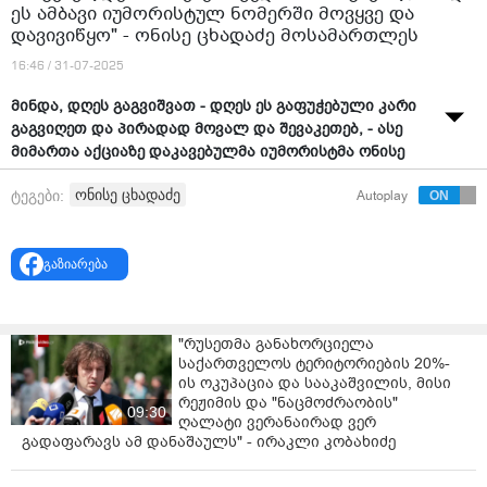
ეს ამბავი იუმორისტულ ნომერში მოვყვე და
დავივიწყო" - ონისე ცხადაძე მოსამართლეს
16:46 / 31-07-2025
მინდა, დღეს გაგვიშვათ - დღეს ეს გაფუჭებული კარი
გაგვიღეთ და პირადად მოვალ და შევაკეთებ, - ასე
მიმართა აქციაზე დაკავებულმა იუმორისტმა ონისე
ცხადაძემ მოსამართლე ნინო გალუსტაშვილს,
ონისე ცხადაძე
ტეგები:
Autoplay
აღკვეთის ღონისძიების გადასინჯვის თაობაზე
მიღებული გადაწყვეტილების გამოცხადებამდე.
აღსანიშნავია, რომ ყველა ბრალდებულის ადვოკატმა
გაზიარება
დღევანდელ სასამართლო სხდომაზე პატიმრებისთვის
შეფარდებული აღკვეთის ღონისძიების გაუქმების
შუამდგომლობით მიმართა.
"რუსეთმა განახორციელა
საქართველოს ტერიტორიების 20%-
„მე რასაც მივხვდი, რასაც მოვუსმინე ადვოკატებს,
ის ოკუპაცია და სააკაშვილის, მისი
მგონი, ყველანაირი მიზეზი და გარემოება გაქვთ
რეჟიმის და "ნაცმოძრაობის"
09:30
იმისა, რომ ჩვენს უფლებადამცველებს
ღალატი ვერანაირად ვერ
დაეთანხმოთ…. ჩემზე უკეთესად იცით, ეს ყველაფერი
გადაფარავს ამ დანაშაულს" - ირაკლი კობახიძე
თქვენ და მინდა, რომ დღეს გადადგათ სწორი ნაბიჯი.
მინდა, დღეს გაგვიშვათ.