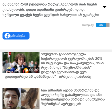
ამ ასაკში რომ ცდილობს რაღაც გააკეთოს თან წიგნს
კითხულობს, დიდი ადამიანი გაიზრდები დიდი
სურვილი გვაქვს ჩვენი გვერდის სახელით ამ უკარგესი
ბავშვის ცხოვრება ოდნავ მაინც შევცვალოთ და
Autoplay
დავაორგანიზოთ მისი გახარება შევქმენით ანგარიში
სადაც შეგიძლიათ, ვისაც
გაზიარება
სურვილი გაქვთ შემოგვიერთდით ყველა თქვენს მიერ
გაღებული თეთრი იქნება გამჭირვალე და მოხმარდება
სრულიად მას აუცილებლად გაგიზიარებთ ბედნიერ
"რუსეთმა განახორციელა
დასასრულს გთხოვთ უკლებლივ ყველამ გააზიარეთ
საქართველოს ტერიტორიების 20%-
ვიდეო, ანგარიშები კომენტარებშიც არის
ის ოკუპაცია და სააკაშვილის, მისი
განთავსებული.
რეჟიმის და "ნაცმოძრაობის"
09:30
ღალატი ვერანაირად ვერ
პირადი ნომერი:26001036554 (ი.ს) BOG (საქართველო)
გადაფარავს ამ დანაშაულს" - ირაკლი კობახიძე
ანგარიში:GE86BG0000000010674500 TBC (თიბისი)
ნია იმნაძის ბებია მიმართვას და
ანგარიში:GE88TB7011845064300097
ალექსანდრე გაბაშვილისა და ანი
ნასყიდაშვილის პირადი მიმოწერის
დანიშნულებაში ჩაწერეთ: #ბიჭუნას მიმღები:
"სქრინებს" ავრცელებს
"ორგანიზატორი" ვისაც მისი პირადად ნახვა გსურთ,