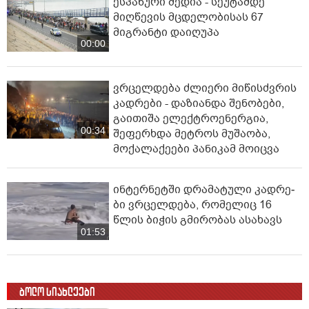
ესპანური მედია - სეუტამდე
მიღწევის მცდელობისას 67
მიგრანტი დაიღუპა
00:00
ვრცელდება ძლიერი მიწისძვრის
კადრები - დაზიანდა შენობები,
გაითიშა ელექტროენერგია,
00:34
შეფერხდა მეტროს მუშაობა,
მოქალაქეები პანიკამ მოიცვა
ინ­ტერ­ნეტ­ში დრა­მა­ტუ­ლი კად­რე­
ბი ვრცელდება, რომელიც 16
წლის ბიჭის გმირობას ასახავს
01:53
ბოლო სიახლეები