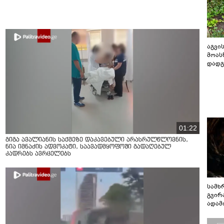
აგვის
მოას
დადგ
01:22
გიგა ავალიანის საქმეზე დაკავებული არასრულწლოვნის,
ნია იმნაძის ადვოკატი, საავადმყოფოში გადაღებულ
კადრებს ავრცელებს
სამხ
გვირ
ადამ
ბუნებ
ლაბი