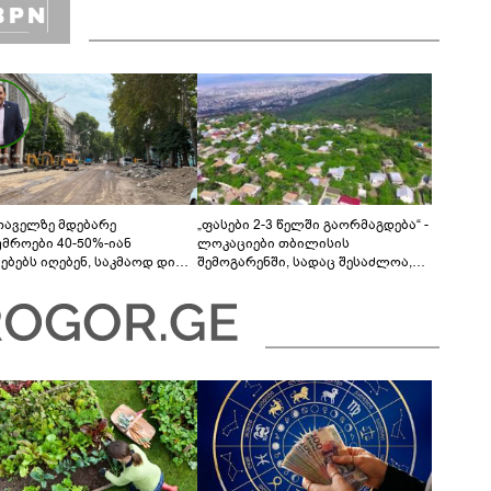
თაველზე მდებარე
„ფასები 2-3 წელში გაორმაგდება“ -
უმროები 40-50%-იან
ლოკაციები თბილისის
მებებს იღებენ, საკმაოდ დიდი
შემოგარენში, სადაც შესაძლოა,
ლისკენ წავალთ - მეგონა,
მიწები გაძვირდეს
ც მოიფიქრებდა და ბიზნესს
დებოდა“