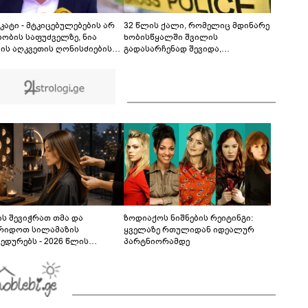
გაუგებარი ფოტოები, როგორ დავაღწიო
თავი?" - შესაძლებელია თუ არა ამ ფუნქციის
01:01
წაშლა?
კატი - მტკიცებულებების არ
32 წლის ქალი, რომელიც მდინარე
ბობის საფუძველზე, ნია
ხობისწყალში შვილის
ძის აღკვეთის ღონისძიების
გადასარჩენად შევიდა,
შე დატოვებას მოვითხოვთ
მაშველებმა გარდაცვლილი
იპოვეს
ს შევიჭრათ თმა და
ზოდიაქოს ნიშნების რეიტინგი:
რიდოთ სილამაზის
ყველაზე რთულიდან იდეალურ
ედურებს - 2026 წლის
პარტნიორამდე
სტოს ასტროლოგიური
კვლევი