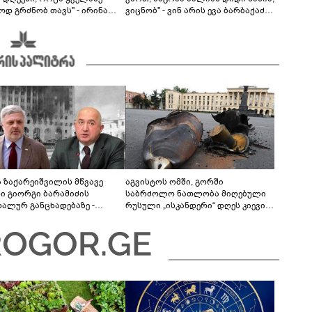
ოდ გრძნობ თავს" - ირინა
ვიცნობ" - ვინ არის ევა ბარბაქაძის
ვილის წერილი
რჩეული და როგორია მისი
სიყვარულის ამბავი
ა ზაქარეიშვილის მწვავე
აგვისტოს ომში, გორში
ხი გიორგი ბარამიძის
საბრძოლო ნათლობა მიღებული
დალურ განცხადებაზე -
რუსული „ისკანდერი“ დღეს კიევის
ლაფერი დეტალურად ვიცი...
მთავარ კოშმარად იქცა
ნში მოკლული ქართველები მე
ვასვენე... ბარამიძე კი
"