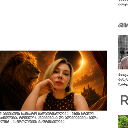
მარტ
ონაშ
პაატ
პასუ
სკან
"ყვე
კამა
გადმო
ტყუის
12 აგვისტოს სამყარო გადატრიალდება": მზის სრული
აბნელება, რომელიც ქვეყნებისა და ადამიანების ბედს
ვლის! - ასტროლოგის გაფრთხილება