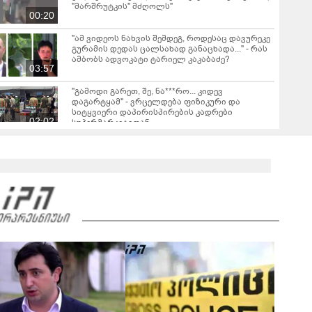
"მარშრუტკის" მძღოლს"
00:20
"ამ ვიდეოს ნახვის შემდეგ, როდესაც დავურეკე
გურამის დედას ცალსახად განაცხადა..." - რას
ამბობს ადვოკატი ტარიელ კაკაბაძე?
03:57
"გამოდი გარეთ, შე, ნა***რო... კიდევ
დაგარტყამ" - ვრცელდება ფიზიკური და
სიტყვიერი დაპირისპირების კადრები
02:02
სუპერმარკეტიდან
"ბოლო წამებზე ნამდვილად ისმის განწირული
ხმა: “კახა, არ მიმატოვო, გეხვეწები” - რა წერს
და რა ვიდეოს აქვეყნებს ადვოკატი, ტარიელ
00:28
კაკაბაძე?
ბათუმში, სისტემატურად ამზადებდნენ
ცნობილი ბრენდების ფალსიფიცირებულ
ვისკისა და სხვა ალკოჰოლურ სასმელებს - რა
01:26
დეტალებს ასაჯაროებს ფინანსთა
სამინისტროს საგამოძიებო სამსახური?
2008 წლის რუსეთ-საქართველოს ომიდან 18
წელი გავიდა
00:45
"რატომ იყრება პირად მესენჯერში რაღაც