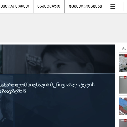
ყველა ვიდეო
საავტორო
ტექნოლოგიები
Au