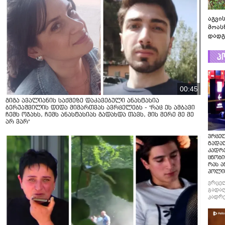
აგვის
მოას
დადგ
პ
00:45
გიგა ავალიანის საქმეზე დაკავებული ანასტასია
ბერუაშვილის დედა მიმართვას ავრცელებს - "რაც ეს ამბავი
ჩემს ოჯახს, ჩემს ანასტასიას გადახდა თავს, მის მერე მე მე
არ ვარ"
ვრცე
გადაღ
კადრ
ცნობი
რას ა
პოლი
ვრცე
გადაღ
კადრე
ცნობი
რას ა
პოლი