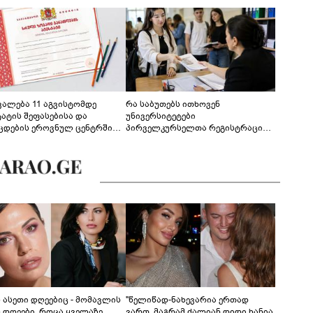
ევალება 11 აგვისტომდე
რა საბუთებს ითხოვენ
ტატის შეფასებისა და
უნივერსიტეტები
ცდების ეროვნულ ცენტრში
პირველკურსელთა რეგისტრაციის
გენა - დეტალები
დროს
ს ასეთი დღეებიც - მომავლის
"წელიწად-ნახევარია ერთად
ს დღეები, როცა ყველაზე
ვართ, მაგრამ ძალიან დიდი ხანია,