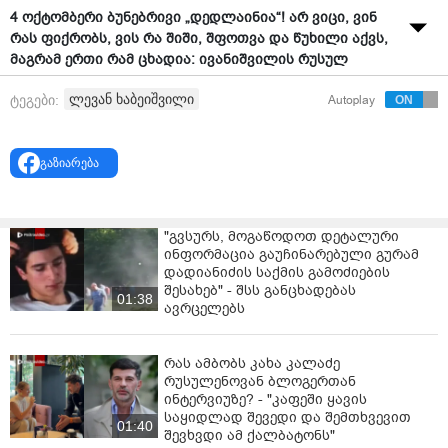
4 ოქტომბერი ბუნებრივი „დედლაინია“! არ ვიცი, ვინ
რას ფიქრობს, ვის რა შიში, შფოთვა და წუხილი აქვს,
მაგრამ ერთი რამ ცხადია: ივანიშვილის რუსულ
ოპერაციას, რომელსაც „არჩევნები“ ჰქვია, უნდა
ლევან ხაბეიშვილი
ტეგები:
Autoplay
დავუპირისპიროთ მძლავრი, ერთიანი და
ორგანიზებული პროტესტი! - ამის შესახებ
„ნაციონალური მოძრაობის“ პოლიტსაბჭოს
გაზიარება
თავმჯდომარე, ლევან ხაბეიშვილი სოციალურ ქსელში
წერს.
ხაბეიშვილის თქმით, გამარჯვება შესაძლებელია.
"გვსურს, მოგაწოდოთ დეტალური
ინფორმაცია გაუჩინარებული გურამ
„და კიდევ, ერთ საინტერესო და აქტუალურ თემაზე - არ
დადიანიძის საქმის გამოძიების
ვიცი, ვინ რას ფიქრობს და ვის რა შიშები, შფოთვები
შესახებ" - შსს განცხადებას
01:38
და წუხილები აქვს, მაგრამ 4 ოქტომბერი არის
ავრცელებს
ბუნებრივი „დედლაინი“! ივანიშვილის რუსულ
ოპერაციას სახელად -„არჩევნები“ უნდა
რას ამბობს კახა კალაძე
დავუპირისპიროთ მძლავრი პროტესტი!
რუსულენოვან ბლოგერთან
ინტერვიუზე? - "კაფეში ყავის
ასიათასობით უნდა შევიკრიბოთ და რეალურად,
საყიდლად შევედი და შემთხვევით
არეული, იზოლაციაში მყოფი ქვეყანა დავალაგოთ,
01:40
შევხვდი ამ ქალბატონს"
დავაწყნაროთ და განვითარების გზაზე