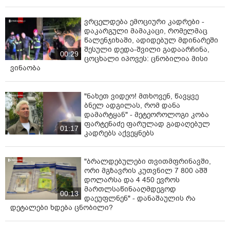
გადავიყვანოთ.
ვრცელდება ემოციური კადრები -
იქნება თუ არა რთული? - დიახ იქნება!
დაკარგული მამაკაცი, რომელმაც
წალენჯიხაში, ადიდებულ მდინარეში
არის თუ არა შესაძლებელი გამარჯვება? - ცხადია
შესული დედა-შვილი გადაარჩინა,
00:29
არის!
ცოცხალი იპოვეს: ცნობილია მისი
ვინაობა
ამიტომ, ვისაც ეს ქვეყანა უყვარს პარტიული
კუთვნილებების გარეშე, დავდგეთ ერთად და
"ნახეთ ვიდეო! მთხოვენ, წავყვე
ვაჩვენოთ შიდა და გარე მტერსაც, რომ ბრძოლა არ
ბნელ ადგილას, რომ დანა
შეგვიწყვეტია და მეტიც, მზად ვართ გავიმარჯვოთ!“, -
დამარტყან" - მეტეოროლოგი კობა
წერს ლევან ხაბეიშვილი სოციალურ ქსელში.
ფარტენაძე ფარულად გადაღებულ
01:17
კადრებს აქვეყნებს
"ბრალდებულები თვითმფრინავში,
ორი მგზავრის კუთვნილ 7 800 აშშ
დოლარსა და 4 450 ევროს
მართლსაწინააღმდეგოდ
00:13
დაეუფლნენ" - დანაშაულის რა
დეტალები ხდება ცნობილი?