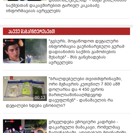
დაზარალებულად" - ნატა ვიბლიანის
ცოლის ძმის, ვასილ მხეიძის დახმარებით,
საქმესთან დაკავშირებით ტარიელ კაკაბაძე
სამინისტროს მიერ სამხედრო ჰოსპიტლისთვის,
ინფორმაციას ავრცელებს
მაგნიტურ-რეზონანსული ტომოგრაფის აპარატის
შეძენის პროცესში მიზანმიმართული ქმედებებით
არაკონკურენტული გარემო შექმნეს, რის შედეგადაც,
ასევე დაგაინტერესებთ
არარეალური გარიგებების დადების გზით გაიზარდა
აპარატის რეალური ღირებულება, რის შედეგადაც,
"გვსურს, მოგაწოდოთ დეტალური
ბრალდებულებმა საქართველოს თავდაცვის
ინფორმაცია გაუჩინარებული გურამ
სამინისტროს კუთვნილი 1 333 728 ლარი გაფლანგეს.
დადიანიძის საქმის გამოძიების
შესახებ" - შსს განცხადებას
ავრცელებს
გამოძიება წინასწარი შეთანხმებით ჯგუფის მიერ,
სამსახურებრივი მდგომარეობის გამოყენებით,
საქართველოს თავდაცვის სამინისტროს კუთვნილი
"ბრალდებულები თვითმფრინავში,
დიდი ოდენობით თანხის გაფლანგვის და
ორი მგზავრის კუთვნილ 7 800 აშშ
გაფლანგვაში დახმარების ფაქტზე, საქართველოს
დოლარსა და 4 450 ევროს
სისხლის სამართლის კოდექსის 182-ე მუხლის მე-2
მართლსაწინააღმდეგოდ
00:13
ნაწილის „ა“, „დ“ ქვეპუნქტებით და მე-3 ნაწილის „ბ“
დაეუფლნენ" - დანაშაულის რა
დეტალები ხდება ცნობილი?
ქვეპუნქტით, რაც სასჯელის სახედ და ზომად 7-დან 11
წლამდე თავისუფლების აღკვეთას ითვალისწინებს.
ვრცელდება ემოციური კადრები -
წყარო: ipn.ge
დაკარგული მამაკაცი, რომელმაც
წალენჯიხაში, ადიდებულ მდინარეში