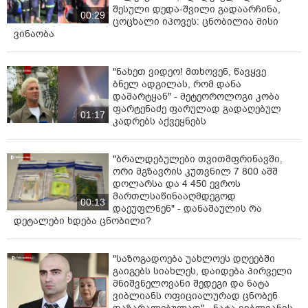
ღონისძიებას პატიმრობას მოითხოვს, დაცვის მხარე
შესული დედა-შვილი გადაარჩინა,
00:29
ცოცხალი იპოვეს: ცნობილია მისი
გირაოს შუამდგომლობას დააყენებს.
ვინაობა
ვლადიმერ ღუდუშაური დუმილის უფლებით
სარგებლობს, ვასილ მხეიძე და გიორგი ხაინდრავა
"ნახეთ ვიდეო! მთხოვენ, წავყვე
ბრალს არ აღიარებენ.
ბნელ ადგილას, რომ დანა
დამარტყან" - მეტეოროლოგი კობა
თავდაცვის მინისტრის ყოფილ მოადგილეს, გიორგი
ფარტენაძე ფარულად გადაღებულ
01:17
ხაინდრავას, იმავე სამინისტროს შესყიდვების
კადრებს აქვეყნებს
დეპარტამენტის ყოფილ უფროსს, ვლადიმერ
ღუდუშაურს და თავდაცვის იმდროინდელი მინისტრის
"ბრალდებულები თვითმფრინავში,
ცოლის ძმას, ვასილ მხეიძეს ბრალი ოფიციალურად
ორი მგზავრის კუთვნილ 7 800 აშშ
გუშინ წაუყენეს.
დოლარსა და 4 450 ევროს
მართლსაწინააღმდეგოდ
ღუდუშაურსა და გიორგი ხაინდრავას დიდი ოდენობით
00:13
დაეუფლნენ" - დანაშაულის რა
თანხის გაფლანგვას ედავებიან, ვასილ მხეიძეს კი
დეტალები ხდება ცნობილი?
გაფლანგვაში დახმარებას.
ბრალის მიხედვით, ჯუანშერ ბურჭულაძის მოადგილემ,
"საზოგადოება უახლოეს დღეებში
გიორგი ხაინდრავამ და თავდაცვის სამინისტროს
გაიგებს სიახლეს, დაიდება პირველი
შესყიდვების დეპარტამენტის იმდროინდელმა
მნიშვნელოვანი შედეგი და ნატა
ვიბლიანს ოფიციალურად ცნობენ
უფროსმა, ვლადიმერ ღუდუშაურმა ბურჭულაძის