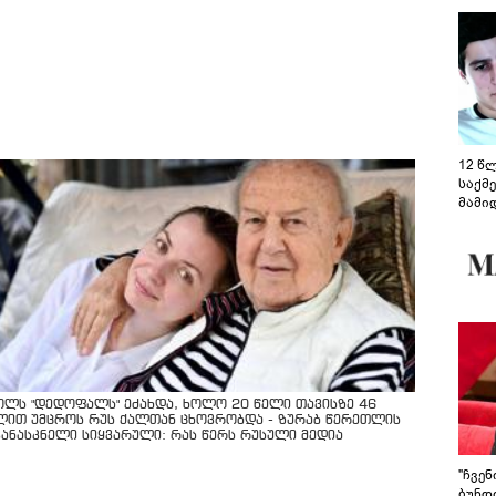
12 წ
საქმ
მამი
საუბ
აცხა
მოწო
მიმდ
ჩაფა
ოლს "დედოფალს" ეძახდა, ხოლო 20 წელი თავისზე 46
ლით უმცროს რუს ქალთან ცხოვრობდა - ზურაბ წერეთლის
კანასკნელი სიყვარული: რას წერს რუსული მედია
"ჩვე
ბუნდო