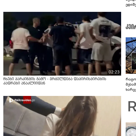
ედიშ
02:23
რატო
ჩხუბი პარკინგის გამო - ვრცელდება დაპირისპირების
კადრები ანაკლიიდან
მესამ
ხარვ
არაპ
სანდ