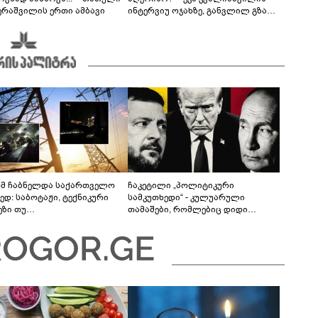
ერაშვილის ერთი ამბავი
ინტერვიუ ოჯახზე, განვლილ გზასა
და რთულ პერიოდზე
მ ჩაბნელდა საქართველო
ჩაკეტილი „პოლიტიკური
ედ: საბოტაჟი, ტექნიკური
სამკუთხედი“ - კულუარული
ეზი თუ
თამაშები, რომლებიც დიდი
როფესიონალიზმი?! -
სისხლის ფასად ჯდება
რო თვალჭრელიძის ანალიზი