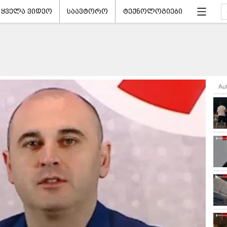
ყველა ვიდეო
საავტორო
ტექნოლოგიები
Au