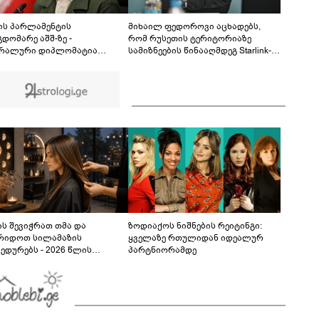
ფაქტზე 1 წლით და 6 თვით თავისუფლების
აღკვეთა მიესაჯა
ის პარლამენტის
მიხაილ ფედოროვი აცხადებს,
დომარე აშშ-ზე -
რომ რუსეთის ტერიტორიაზე
რალური დიპლომატია
სამიზნეების წინააღმდეგ Starlink-
დმებით მეორდება -
ის გამოყენების საკითხზე ილონ
რულეთ ვალდებულებები, მეტი
მასკთან მოლაპარაკებებს
რი არ გვჭირდება
აწარმოებს
ს შევიჭრათ თმა და
ზოდიაქოს ნიშნების რეიტინგი:
რიდოთ სილამაზის
ყველაზე რთულიდან იდეალურ
ედურებს - 2026 წლის
პარტნიორამდე
სტოს ასტროლოგიური
კვლევი