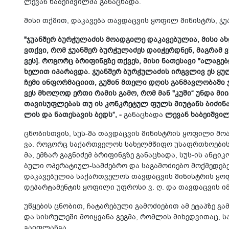
ლე­ვან ხა­ბე­იშ­ვილ­მა გა­ნა­ცხა­და.
მისი თქმით, და­კა­ვე­ბა თავ­დაც­ვის ყო­ფილ მი­ნისტრს, ჯუ­ან
"ჯუ­ან­შერ ბურ­ჭუ­ლა­ძის მო­ად­გი­ლე და­კა­ვე­ბუ­ლია, მისი ა
ვთქვი, რომ ჯუ­ან­შერ ბურ­ჭუ­ლა­ძეს და­ი­ჭერ­დნენ, მაგ­რამ ვ
ვეს]. რო­გორც ბრი­ფინგზე თქვეს, მისი ნა­თე­სა­ვი "ალა­გებ­
ხე­ლით იპა­რავ­და. ჯუ­ან­შერ ბურ­ჭუ­ლა­ძის ირ­გვლივ ეს ყულ
ჩემი ინ­ფორ­მა­ცი­ით, გუ­შინ მთე­ლი დღის გან­მავ­ლო­ბა­ში ჯ
ვეს მხო­ლოდ ერთი რა­მის გამო, რომ მან "კუში“ უნდა მი­ი­ტ
თა­ვი­სუფ­ლე­ბას თუ ის კონ­კრე­ტულ ფულს მი­უ­ტანს ბი­ძი­ნას
ლის და ნა­თე­სა­ვის ბედს“, -
გა­ნა­ცხა­და
ლე­ვან ხა­ბე­იშ­ვილ
ცნო­ბის­თვის, სუს-მა თავ­დაც­ვის მი­ნის­ტრის ყო­ფი­ლი მო­ა
ვა. რო­გორც სა­ქარ­თვე­ლოს სა­ხელ­მწი­ფო უსაფრ­თხო­ე­ბის ს
მა, ემ­ზარ გაგ­ნი­ძემ ბრი­ფინგზე გა­ნა­ცხა­და, სუს-ის ან­ტი­კ
ბუ­ლი ოპე­რა­ტი­ულ-სამ­ძებ­რო და სა­გა­მო­ძი­ე­ბო მოქ­მე­დე­ბ
და­კა­ვე­ბუ­ლია სა­ქარ­თვე­ლოს თავ­დაც­ვის მი­ნის­ტრის ყო­ფი
დე­პარ­ტა­მენ­ტის ყო­ფი­ლი უფ­რო­სი ვ. ღ. და თავ­დაც­ვის იმ
უწყე­ბის ცნო­ბით, ჩა­ტა­რე­ბუ­ლი გა­მო­ძი­ე­ბით ამ ეტაპ­ზე გა­
და სის­რუ­ლე­ში მო­იყ­ვა­ნა გეგ­მა, რომ­ლის მი­ხედ­ვი­თაც, 
გა­იფ­ლან­გა.