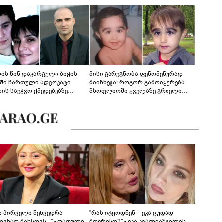
ლის წინ დაკარგული ბიჭის
მისი გარეგნობა ფენომენურად
ეში ჩართული ადვოკატი
მიიჩნევა: როგორ გამოიყურება
დის საეჭვო ქმედებებზე
მსოფლიოში ყველაზე გრძელი
რობს: "ქალბატონი უარს
წამწამების მქონე ბიჭი, რომელიც
დებს ინფორმაციის
ახლა 19 წლისაა?
დებაზე... წლობით
ინარეობდა საქმის
რცხვის ოპერაცია"
ნი პირველი შეხვედრა
"რას იტყოდნენ – ეკა ცუდად
ვნად მახსოვს..." - თათული
მღერისო?" - ეკა კვალიაშვილის