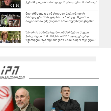
გურამ დადიანიძის დედის ემოციური მიმართვა
01:16
ნია იმნაძეს და ანასტასია ბერუაშვილს
ბრალდება წარედგინათ - რამდენ წლიანი
პატიმრობა ემუქრებათ არასრულწლოვნებს?
"ეს არის სამარცხვინო, ამაზრზენია ასეთი
განცხადების მოსმენა, ამას აუცილებლად
სჭირდება საზოგადოების სათანადო რეაქცია" -
01:43
ირაკლი კობახიძე
ვრცელდება კადრები რუსთაველიდან, სადაც
სატვირთო გადაბრუნდა - მანქანაში
მცირეწლოვანიც იმყოფებოდა
01:19
ნანუკა ჟორჟოლიანი ვიდეომიმართვას
ავრცელებს - "ამას იურიდიული ფაკულტეტის 1-
ელი კურსის სტუდენტიც იკითხავს"
04:26
საგარეჯოში, არასრულწლოვანმა ჩამოტვირთა
ფოტოსურათები, დაამონტაჟა, მიანიჭა
პორნოგრაფიული იერსახე და
00:20
შეურაცხმყოფელ ტექსტებთან ერთად
გაავრცელა - შსს ბრალდებულის დაკავების
კადრებს აქვეყნებს
ნიკა მელიას სასამართლოს უპატივცემლობის