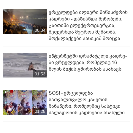
ვრცელდება ძლიერი მიწისძვრის
კადრები - დაზიანდა შენობები,
გაითიშა ელექტროენერგია,
00:34
შეფერხდა მეტროს მუშაობა,
მოქალაქეები პანიკამ მოიცვა
ინ­ტერ­ნეტ­ში დრა­მა­ტუ­ლი კად­რე­
ბი ვრცელდება, რომელიც 16
წლის ბიჭის გმირობას ასახავს
01:53
SOS! - ვრცელდება
სათვალთვალო კამერის
ჩანაწერი, რომელშიც სასტიკი
01:25
ძალადობის კადრებია ასახული