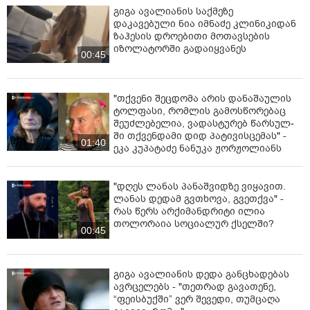
გიგა ავალიანის საქმეზე
დაკავებული ნია იმნაძე კლინიკიდან
ზაჰესის დროებითი მოთავსების
იზოლატორში გადაიყვანეს
00:45
"თქვენი შეცდომა არის დანაშაულის
ტოლფასი, რომ­ლის გა­მოს­წო­რე­ბაც
შე­უძ­ლე­ბე­ლია, ვა­დას­ტუ­რებ წარ­სულ­
ში თქვენ­და­მი დიდ პა­ტი­ვის­ცე­მას" -
01:40
ეკა კუპატაძე ნანუკა ჟორჟოლიანს
"დღეს ლანას პანაშვიდზე ვიყავით.
ლანას დედამ გვთხოვა, გვეთქვა" -
რას წერს არქიმანდრიტი ილია
თოლორაია სოციალურ ქსელში?
00:45
გიგა ავალიანის დედა განცხადებას
ავრცელებს - "თეთრად გავათენე,
“ფეისბუქში” ვერ შევედი, თუმცაღა