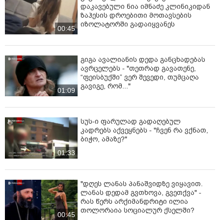
დაკავებული ნია იმნაძე კლინიკიდან
ადგილწარმოშობის ყალბი ცნობები, რა დროსაც
ზაჰესის დროებითი მოთავსების
მოხდა მისი დაკავება.
იზოლატორში გადაიყვანეს
00:45
გამოძიება მიმდინარეობს საქართველოს სისხლის
სამართლის კოდექსის 338-ე მუხლის პირველი
ნაწილით, რაც სასჯელის სახედ და ზომად
გიგა ავალიანის დედა განცხადებას
ითვალისწინებს თავისუფლების აღკვეთას ექვსიდან
ავრცელებს - "თეთრად გავათენე,
“ფეისბუქში” ვერ შევედი, თუმცაღა
ცხრა წლამდე ვადით“, -
აღნიშნულია ინფორმაციაში.
გავიგე, რომ..."
01:09
სუს-ი ფარულად გადაღებულ
კადრებს აქვეყნებს - "ჩვენ რა ვქნათ,
ბიჭო, ამაზე?"
01:33
"დღეს ლანას პანაშვიდზე ვიყავით.
ლანას დედამ გვთხოვა, გვეთქვა" -
რას წერს არქიმანდრიტი ილია
თოლორაია სოციალურ ქსელში?
00:45