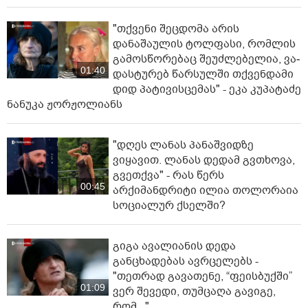
"თქვენი შეცდომა არის
დანაშაულის ტოლფასი, რომ­ლის
გა­მოს­წო­რე­ბაც შე­უძ­ლე­ბე­ლია, ვა­
01:40
დას­ტუ­რებ წარ­სულ­ში თქვენ­და­მი
დიდ პა­ტი­ვის­ცე­მას" - ეკა კუპატაძე
ნანუკა ჟორჟოლიანს
"დღეს ლანას პანაშვიდზე
ვიყავით. ლანას დედამ გვთხოვა,
გვეთქვა" - რას წერს
00:45
არქიმანდრიტი ილია თოლორაია
სოციალურ ქსელში?
გიგა ავალიანის დედა
განცხადებას ავრცელებს -
"თეთრად გავათენე, “ფეისბუქში”
01:09
ვერ შევედი, თუმცაღა გავიგე,
რომ..."