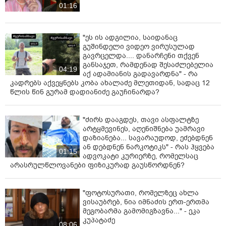
ხანმოკლე წვიმა ელჭექით და ქარის გაძლიერებით.
01:16
ზოგან შესაძლებელია სეტყვა. ჰაერის ტემპერატურა
დღისით +23, +28 გრადუსი დაფიქსირდება“, -
აღნიშნულია ინფორმაციაში.
"ეს ის ადგილია, საიდანაც
გუშინდელი ვიდეო ვირუსულად
გავრცელდა.... დანარჩენი თქვენ
განსაჯეთ, რამდენად შესაძლებელია
04:19
აქ ადამიანის გადავარდნა" - რა
კადრებს აქვეყნებს კობა ახალაძე მლეთიდან, სადაც 12
წლის წინ გურამ დადიანიძე გაუჩინარდა?
"ძირს დააგდეს, თავი ასფალტზე
არტყმევინეს, აღენიშნება უამრავი
დაზიანება... სავარაუდოდ, ეძებდნენ
ან დებდნენ ნარკოტიკს" - რას ჰყვება
01:15
ადვოკატი კურიერზე, რომელსაც
არასრულწლოვანები ფიზიკურად გაუსწორდნენ?
"ფოტოსურათი, რომელზეც ახლა
ვისაუბრებ, ნია იმნაძის ერთ-ერთმა
მეგობარმა გამომიგზავნა..." - ეკა
კუპატაძე
08:06