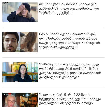
რა მისწერა ნია იმნაძის ბიძამ ეკა
ქართლში (რუსთავი, ბოლნისი, მარნეული, გარდაბანი,
კუპატაძეს? - გიგა ავალიანის დედა
გორი, ცხინვალი): ზოგან ხანმოკლე წვიმა ელჭექით და
"სქრინს" აქვეყნებს
ქარის გაძლიერებით. ზოგან შესაძლებელია სეტყვა.
ჰაერის ტემპერატურა დღისით +36, +38 გრადუსი
დაფიქსირდება.
ნია იმნაძის ბებია მიმართვას და
კახეთში (საგარეჯო, თელავი, გურჯაანი, სიღნაღი,
ალექსანდრე გაბაშვილისა და ანი
ლაგოდეხი, ყვარელი, ახმეტა, დედოფლისწყარო):
ნასყიდაშვილის პირადი მიმოწერის
ზოგან ხანმოკლე წვიმა ელჭექით და ქარის
"სქრინებს" ავრცელებს
გაძლიერებით. ზოგან შესაძლებელია სეტყვა. ჰაერის
ტემპერატურა დღისით +36, +38 გრადუსი
დაფიქსირდება.
"სა­მარ­ცხვი­ნოა ეს ყვე­ლა­ფე­რი, ყვე­
ლა­ზე რბი­ლად რომ ვთქვა!" - ნანკა
აღმოსავლეთ საქართველოს მთიან რაიონებში
კალატოზიშვილი გიორგი ბარამიძის
(ახალციხე, ბორჯომი, დუშეთი, თიანეთი, ფასანაური):
განცხადებას ეხმაურება
ხანმოკლე წვიმა ელჭექით და ქარის გაძლიერებით.
ზოგან შესაძლებელია სეტყვა. ტემპერატურა დღისით
+31, +33 გრადუსი დაფიქსირდება.
"ხვალ აპირებენ, რომ 22 წლის
აღმოსავლეთ საქართველოს მაღალმთიან რაიონებში
სტუდენტს ბრალი წაუყენონ" - ნანუკა
(ახალქალაქი, წალკა, ბაკურიანი, გუდაური, ომალო):
ჟორჟოლიანის ვიდეომიმართვა