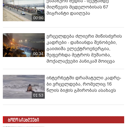
ესპანური მედია - სეუტამდე
მიღწევის მცდელობისას 67
მიგრანტი დაიღუპა
00:00
ვრცელდება ძლიერი მიწისძვრის
კადრები - დაზიანდა შენობები,
გაითიშა ელექტროენერგია,
00:34
შეფერხდა მეტროს მუშაობა,
მოქალაქეები პანიკამ მოიცვა
ინ­ტერ­ნეტ­ში დრა­მა­ტუ­ლი კად­რე­
ბი ვრცელდება, რომელიც 16
წლის ბიჭის გმირობას ასახავს
01:53
ბოლო სიახლეები