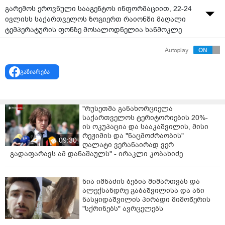
გარემოს ეროვნული სააგენტოს ინფორმაციით, 22-24
ივლისს საქართველოს ზოგიერთ რაიონში მაღალი
ტემპერატურის ფონზე მოსალოდნელია ხანმოკლე
წვიმა და ელჭექი.
Autoplay
მათივე ცნობით, თბილისში ღამის საათებში
შესაძლებელია ხანმოკლე წვიმა ელჭექით და ქარის
გაზიარება
ხანმოკლე გაძლიერება. ჰაერის ტემპერატურა დღისით
+33, +35 გრადუსი დაფიქსირდება.
"რუსეთმა განახორციელა
„22-24 ივლისს საქართველოს ზოგიერთ რაიონში
საქართველოს ტერიტორიების 20%-
მაღალი ტემპერატურის ფონზე მოსალოდნელია
ის ოკუპაცია და სააკაშვილის, მისი
ხანმოკლე წვიმა და ელჭექი. მთიან და მაღალმთიან
რეჟიმის და "ნაცმოძრაობის"
09:30
ზონაში ზოგან ძლიერი, შესაძლებელია სეტყვა და
ღალატი ვერანაირად ვერ
ქარის ხანმოკლე გაძლიერება.
გადაფარავს ამ დანაშაულს" - ირაკლი კობახიძე
ქ. თბილისში ღამის საათებში შესაძლებელია
ხანმოკლე წვიმა ელჭექით და ქარის ხანმოკლე
ნია იმნაძის ბებია მიმართვას და
ალექსანდრე გაბაშვილისა და ანი
გაძლიერება. ჰაერის ტემპერატურა დღისით +33, +35
ნასყიდაშვილის პირადი მიმოწერის
გრადუსი დაფიქსირდება.
"სქრინებს" ავრცელებს
სანაპირო რაიონებში (ბათუმი, ქობულეთი, ანაკლია,