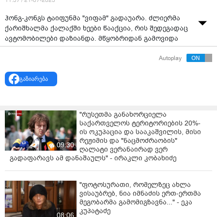
11:57 / 21-07-2025
ჰონგ-კონგს ტაიფუნმა "ვიფამ" გადაუარა. ძლიერმა
ქარიშხალმა ქალაქში ხეები წააქცია, რის შედეგადაც
ავტომობილები დაზიანდა. მწყობრიდან გამოვიდა
ელექტროგადამცემი ხაზები.ჰონგ-კონგს ტაიფუნმა
Autoplay
გადაუარა
უამინდობის გამო, შეიზღუდა ტრანსპორტის
გაზიარება
გადაადგილება. გაუქმდა 200-ზე მეტი ავიარეისი.
ინფორმაცია დაღუპულთა და დაშავებულთა შესახებ
"რუსეთმა განახორციელა
არ გავრცელებულა.
საქართველოს ტერიტორიების 20%-
ის ოკუპაცია და სააკაშვილის, მისი
რეჟიმის და "ნაცმოძრაობის"
09:30
ღალატი ვერანაირად ვერ
გადაფარავს ამ დანაშაულს" - ირაკლი კობახიძე
"ფოტოსურათი, რომელზეც ახლა
ვისაუბრებ, ნია იმნაძის ერთ-ერთმა
მეგობარმა გამომიგზავნა..." - ეკა
კუპატაძე
08:06