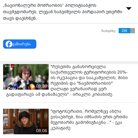
„ნაციონალური მოძრაობის“ პოლიტსაბჭოს
თავმჯდომარეს, ლევან ხაბეიშვილს პირდაპირ ეთერში
თავს დაესხნენ.
ოპოზიციოონერ პოლიტიკოსს ქუჩაში, კვერცხი იმ
Autoplay
დროს ესროლეს, როდესაც ის „ტვ პირველის“
პირდაპირ ეთერში საუბრობდა.
გაზიარება
ინციდენტის შემდეგ მასსა და თავდამსხმელს შორის
როგორც სიტყვიერი ისე ფიზიკური დაპირისპირება
"რუსეთმა განახორციელა
მოხდა, რის შემდეგაც მოქალაქემ ტერიტორია დატოვა.
საქართველოს ტერიტორიების 20%-
ის ოკუპაცია და სააკაშვილის, მისი
„ეს იქნებოდა დაორგანიზებული. იცოდნენ, სადაც
რეჟიმის და "ნაცმოძრაობის"
ვიყავი და ცხადია, ამას გააკეთებდნენ. პასუხი მიიღო.
09:30
ღალატი ვერანაირად ვერ
ესაა რეალობა, რაშიც ვცხოვრობთ, დღეს კვერცხი
გადაფარავს ამ დანაშაულს" - ირაკლი კობახიძე
ისროლეს, ხვალ იარაღს ისვრიან. პასუხი მიიღო.
ყველა ასე მიიღებს პასუხს. არავის ეშინია. დედას
გიტირებთ ქართველი ხალხი. გაიქცა, არ ვიცი, ვინ
"ფოტოსურათი, რომელზეც ახლა
ვისაუბრებ, ნია იმნაძის ერთ-ერთმა
არის. დედას გიტირებ კობახიძე, შე ზღმურტლიანო და
მეგობარმა გამომიგზავნა..." - ეკა
შენც, მდინარაძე. ივანიშვილს თუ არ დავამხობთ,
კუპატაძე
მაგასაც ვნახავთ“,- განაცხადა ხაბეიშვილმა.
08:06