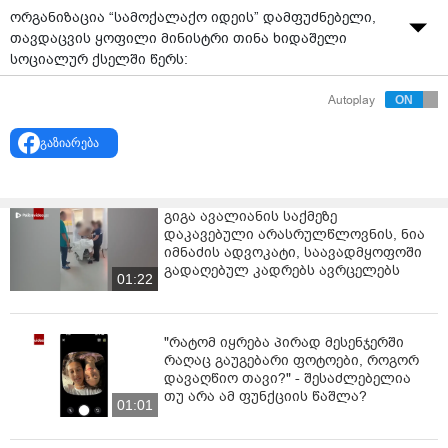
ორგანიზაცია “სამოქალაქო იდეის” დამფუძნებელი,
თავდაცვის ყოფილი მინისტრი თინა ხიდაშელი
სოციალურ ქსელში წერს:
"იმდენი საშინელი ამბავი ხდება რომ ფბ ერთ დიდ
Autoplay
მოთქმა-გოდების სივრცედ გადაიქცა თითქოს, ამიტომ
ძალიან იშვიათად შემოვდივარ აქ, იშვიათდ ვწერ
გაზიარება
რამეს.
მაგრამ, გიორგი ბაჩიაშვილის ციხეში ცემის ფაქტმა
გიგა ავალიანის საქმეზე
უბრალოდ დამანგრია!!!
დაკავებული არასრულწლოვნის, ნია
იმნაძის ადვოკატი, საავადმყოფოში
უკვე ორი დღე გავიდა, სამარტოო საკანში მყოფ
გადაღებულ კადრებს ავრცელებს
პატიმარს სასტიკად გაუსწორდნენ და თითქოს არც
01:22
არაფერი მომხდარა და ჩვეულებრივი ამბავია. სულ
არ ვიცნობ ბაჩიაშვილს, სულ არ მაინტერესებს ვინ ვის
რა მოპარა და როდის როგორ იქცეოდა.
"რატომ იყრება პირად მესენჯერში
რაღაც გაუგებარი ფოტოები, როგორ
არაფერი, არაფერი არ კივის ისე მკვეთრად, ისე
დავაღწიო თავი?" - შესაძლებელია
თუ არა ამ ფუნქციის წაშლა?
ცალსახად სახლემწიფოს ჩამოშლის შესახებ, როგორც
01:01
სამარტოო საკანში პატიმრის ცემა და მერე ამაზე 0
რეაგირება.