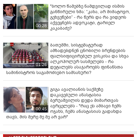
"ბოლო წამებზე ნამდვილად ისმის
უბრალოდ არ არსებობს უფრო დიდი დანაშაული,
განწირული ხმა: “კახა, არ მიმატოვო,
რომლიც სახელმწიფოს შეუძლია ჩაიდინოს!!!
გეხვეწები” - რა წერს და რა ვიდეოს
აქვეყნებს ადვოკატი, ტარიელ
00:28
სამარტოო საკანში!!!ნებისმიერ პატიმარი, მაგრამ მით
კაკაბაძე?
უფრო ის ვისკენაც ათასი თვალია მიპყრობილი!!!
ნაცემია, საავადმყოფოში აღმოჩნდა და იუსტიციის
ბათუმში, სისტემატურად
მინისტრი, სასჯელაღსრულება, ციხის უფროსობა ....
ამზადებდნენ ცნობილი ბრენდების
ყველა მშვიდად აგრძელებს "მოღვაწეობას" - წერს
ფალსიფიცირებულ ვისკისა და სხვა
თინა ხიდაშელი.
ალკოჰოლურ სასმელებს - რა
01:26
დეტალებს ასაჯაროებს ფინანსთა
სამინისტროს საგამოძიებო სამსახური?
გიგა ავალიანის საქმეზე
დაკავებული ანასტასია
ბერუაშვილის დედა მიმართვას
ავრცელებს - "რაც ეს ამბავი ჩემს
00:45
ოჯახს, ჩემს ანასტასიას გადახდა
თავს, მის მერე მე მე არ ვარ"