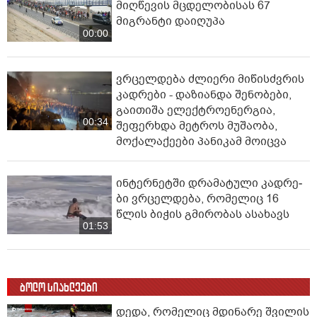
მიღწევის მცდელობისას 67
მიგრანტი დაიღუპა
00:00
ვრცელდება ძლიერი მიწისძვრის
კადრები - დაზიანდა შენობები,
გაითიშა ელექტროენერგია,
00:34
შეფერხდა მეტროს მუშაობა,
მოქალაქეები პანიკამ მოიცვა
ინ­ტერ­ნეტ­ში დრა­მა­ტუ­ლი კად­რე­
ბი ვრცელდება, რომელიც 16
წლის ბიჭის გმირობას ასახავს
01:53
ბოლო სიახლეები
დედა, რომელიც მდინარე შვილის