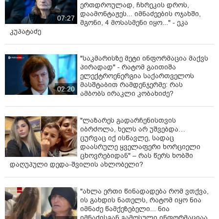
ერთდროულად, ჩხრეკის დროს,
საგანგებო სიტუაციების მართვის სამსახური
დაამონტაჟეს... იმნაძეების ოჯახში,
მოგიწოდებთ, გამოიჩინოთ მაღალი სამოქალაქო
07:27
მგონი, 4 მოსასმენი იყო..." - ეკა
პასუხისმგებლობა, არ დაანთოთ ცეცხლი სასოფლო
კუპატაძე
სამეურნეო სავარგულებზე, ტყის ან ველის სიახლოვეს
და არ დატოვოთ ცეცხლის კერები უყურადღებოდ.
"საკმარისზე მეტი ინფორმაცია მაქვს
წინააღმდეგ შემთხვევაში, გატარდება კანონით
პირადად" - რატომ გაითიშა
გათვალისწინებული შესაბამისი ზომები.
ელექტროენერგია საქართველოს
მასშტაბით რამდენჯერმე: რას
დაკვამლიანების ან ცეცხლის შემჩნევის შემთხვევაში
02:20
ამბობს ირაკლი კობახიძე?
კი დაუყოვნებლივ დარეკეთ შინაგან საქმეთა
სამინისტროს საზოგადოებრივი უსაფრთხოების
მართვის ცენტრ "112"-ში." -
აღნიშნულია განცხადებაში
"ლაზარეს გადარჩენისთვის
იბრძოლა, ხელს არ უშვებდა…
ცურვაც იქ ისწავლე, სადაც
დაასრულე ყველაფერი ხორციელი
ცხოვრებიდან" – რას წერს ხობში
დაღუპული დედა-შვილის ახლობელი?
"ახლა ერთი წინადადება რომ ვთქვა,
ის გახდის ნათელს, რატომ იყო ნია
იმნაძე წამქეზებელი... ნია
იმნაძისგან გამოსული ინფორმაციაა