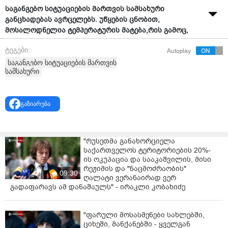
საგანგებო სიტუაციების მართვის სამსახური
განცხადებას ავრცელებს. უწყების ცნობით,
მოსალოდნელია ტემპერატურის მატება,რის გამოც,
იზრდება ტყისა და მინდვრის ხანძრების გაჩენის
ტეგები:
Autoplay
რისკი.
საგანგებო სიტუაციების მართვის
"გარემოს ეროვნული სააგენტოს ინფორმაციით,
სამსახური
მომავალი დღეების განმავლობაში როგორც
დასავლეთ, ასევე, აღმოსავლეთ საქართველოს
ტერიტორიაზე, მოსალოდნელია ტემპერატურის მატება.
გაზიარება
რის გამოც, იზრდება ტყისა და მინდვრის ხანძრების
გაჩენის რისკი.
"რუსეთმა განახორციელა
აღნიშნულ ფაქტთან დაკავშირებით, საგანგებო
საქართველოს ტერიტორიების 20%-
სიტუაციების მართვის სამსახურმა, ქვეყნის მასშტაბით
ის ოკუპაცია და სააკაშვილის, მისი
გააძლიერა რისკის ზონებში მონიტორინგი.
რეჟიმის და "ნაცმოძრაობის"
09:30
პრევენციის და შესაძლო საფრთხის თავიდან
ღალატი ვერანაირად ვერ
აცილების მიზნით, მეხანძრე-მაშველები, ყველა
გადაფარავს ამ დანაშაულს" - ირაკლი კობახიძე
შესაბამისი აღჭურვილობის და ტექნიკის გამოყენებით
24 საათის განმავლობაში განახორციელებენ ტყის
"ფარული მოსასმენები სახლებში,
მასივებში პატრულირებას.
ციხეში, მანქანებში - ყველგან