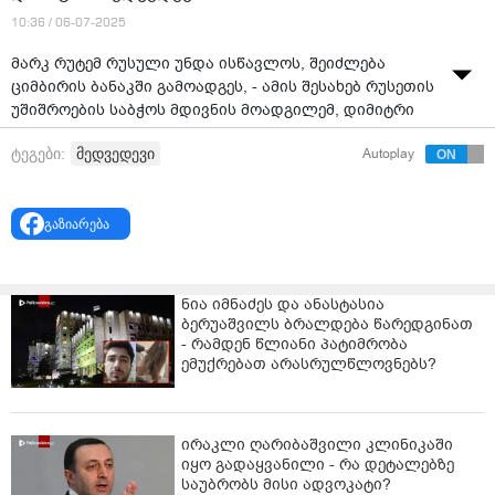
10:36 / 06-07-2025
მარკ რუტემ რუსული უნდა ისწავლოს, შეიძლება
ციმბირის ბანაკში გამოადგეს, - ამის შესახებ რუსეთის
უშიშროების საბჭოს მდივნის მოადგილემ, დიმიტრი
მედვედევმა პლატფორმა X-ზე
დაწერა
.
მედვედევი
ტეგები:
Autoplay
"გენერალურმა მდივანმა რუტემ აშკარად ძალიან
ბევრი მაგიური სოკო შესანსლა, რომელიც
ნიდერლანდელებს უყვართ. ის ჩინეთსა და რუსეთს
გაზიარება
შორის შეთქმულებას ხედავს ტაივანის გამო, შემდეგ კი
რუსეთის თავდასხმას ევროპაზე. თუმცა, ერთ რამეში
მართალია: მან რუსული უნდა ისწავლოს, ეს შეიძლება
ნია იმნაძეს და ანასტასია
ციმბირის ბანაკში გამოადგეს", - დაწერა მედვედევმა.
ბერუაშვილს ბრალდება წარედგინათ
- რამდენ წლიანი პატიმრობა
შეგახსენებთ, ნატო-ს გენერალურმა მდივანმა მარკ
ემუქრებათ არასრულწლოვნებს?
რუტემ განაცხადა, რომ ჩინეთმა შესაძლოა, რუსეთს
ნატო-ზე თავდასხმისკენ უბიძგოს, რათა ინდო-წყნარი
ოკეანის რეგიონიდან ყურადღება გადაატანინოს, თუკი
ირაკლი ღარიბაშვილი კლინიკაში
ჩინეთი ტაივანზე თავდასხმას დააპირებს.
იყო გადაყვანილი - რა დეტალებზე
საუბრობს მისი ადვოკატი?