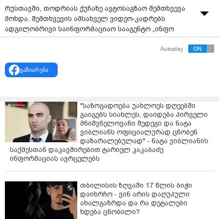
რუსთავში, თოდრიას ქუჩაზე ავტოსაგზაო შემთხვევა
მოხდა. შემთხვევის ამსახველ ვიდეო-კადრებს
ადგილობრივი საინფორმაციაო სააგენტო „ინფო
რუსთავი“ ავრცელებს.
Autoplay
შემთხვევის დროს მსუბუქი ავომობილი „ავერსის“
სააფთიაქო ქსელის ერთ-ერთ ფილიალში შევარდა.
გაზიარება
არსებული ინფორმაციით, ავტომობილი
თავდაპირველად ახალგაზრდა მამაკაცს დაეჯახა,
"საზოგადოება უახლოეს დღეებში
რომელიც ტროტუარზე იმყოფებოდა.
გაიგებს სიახლეს, დაიდება პირველი
მნიშვნელოვანი შედეგი და ნატა
დაშავებული მამაკაცი სასწრაფო სამედიცინო
ვიბლიანს ოფიციალურად ცნობენ
დახმარების ეკიპაჟმა კლინიკაში გადაიყვანა და ამ
დაზარალებულად" - ნატა ვიბლიანის
წუთებში, მას შესაბამისი სამედიცინო დახმარება
საქმესთან დაკავშირებით ტარიელ კაკაბაძე
უტარდება.
ინფორმაციას ავრცელებს
წყარო:
Info rustavi
თბილისის ზღვაში 17 წლის ბიჭი
დაიხრჩო - ვინ არის დაღუპული
ახალგაზრდა და რა დეტალები
ხდება ცნობილი?