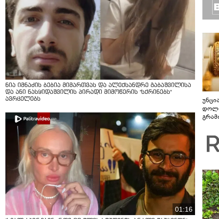
ნია იმნაძის ბებია მიმართვას და ალექსანდრე გაბაშვილისა
და ანი ნასყიდაშვილის პირადი მიმოწერის "სქრინებს"
ავრცელებს
უნცი
დოლა
გრამ
01:16