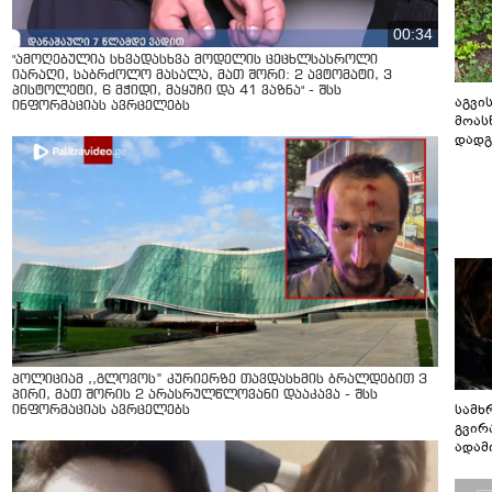
00:34
"ამოღებულია სხვადასხვა მოდელის ცეცხლსასროლი
იარაღი, საბრძოლო მასალა, მათ შორი: 2 ავტომატი, 3
პისტოლეტი, 6 მჭიდი, მაყუჩი და 41 ვაზნა" - შსს
აგვის
ინფორმაციას ავრცელებს
მოას
დადგ
პოლიციამ ,,გლოვოს” კურიერზე თავდასხმის ბრალდებით 3
პირი, მათ შორის 2 არასრულწლოვანი დააკავა - შსს
სამხ
ინფორმაციას ავრცელებს
გვირ
ადამ
ბუნებ
ლაბი