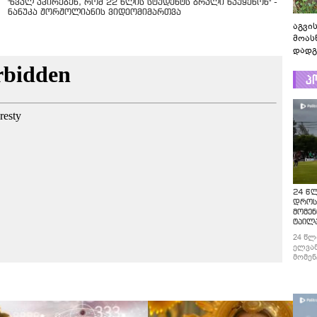
"ხვალ აპირებენ, რომ 22 წლის სტუდენტს ბრალი წაუყენონ" -
ნანუკა ჟორჟოლიანის ვიდეომიმართვა
აგვის
მოას
დადგ
პ
24 წ
დროს
მომენ
ტაილ
24 წლ
ელვამ
მომენ
ტაილა