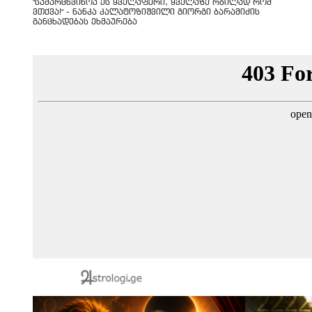
"სა­მარ­ცხვი­ნოა ეს ყვე­ლა­ფე­რი, ყვე­ლა­ზე რბი­ლად რომ
ვთქვა!" - ნანკა კალატოზიშვილი გიორგი ბარამიძის
განცხადებას ეხმაურება