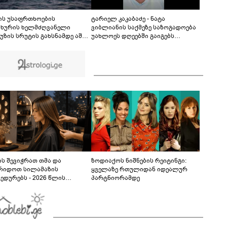
ცეცხლსასროლი იარაღი, საბრძოლო მასალა,
მათ შორი: 2 ავტომატი, 3 პისტოლეტი, 6 მჭიდი,
00:34
მაყუჩი და 41 ვაზნა" - შსს ინფორმაციას
ის უსაფრთხოების
ტარიელ კაკაბაძე - ნატა
ავრცელებს
ახურის ხელმძღვანელი
ვიბლიანის საქმეზე საზოგადოება
უზის სრუტის გახსნამდე აშშ-ს
უახლოეს დღეებში გაიგებს
ოვნებს უყენებს
სიახლეს, დაიდება პირველი
მნიშვნელოვანი შედეგი და
ოფიციალურად ცნობენ
დაზარალებულად
ს შევიჭრათ თმა და
ზოდიაქოს ნიშნების რეიტინგი:
რიდოთ სილამაზის
ყველაზე რთულიდან იდეალურ
ედურებს - 2026 წლის
პარტნიორამდე
სტოს ასტროლოგიური
კვლევი