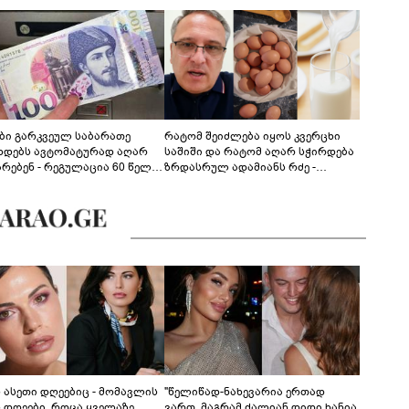
ები გარკვეულ საბარათე
რატომ შეიძლება იყოს კვერცხი
ხდებს ავტომატურად აღარ
საშიში და რატომ აღარ სჭირდება
არებენ - რეგულაცია 60 წელს
ზრდასრულ ადამიანს რძე -
ცილებულ პირებს შეეხება
ფსიქონუტრიციოლოგის
განმარტება
ს ასეთი დღეებიც - მომავლის
"წელიწად-ნახევარია ერთად
ს დღეები, როცა ყველაზე
ვართ, მაგრამ ძალიან დიდი ხანია,