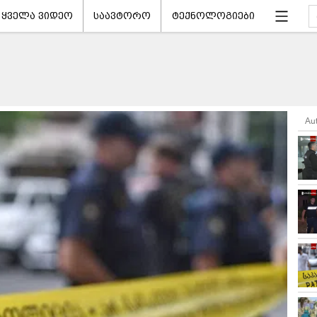
ყველა ვიდეო
საავტორო
ტექნოლოგიები
Au