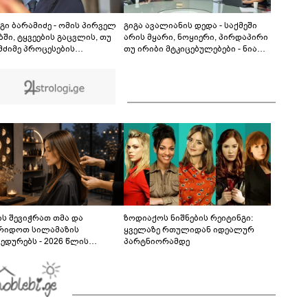
მოწყობილობის ჩანაწერში, სადაც ნია იმნაძე
მამას ესაუბრება?
05:52
გი ბარამიძე - ომის პირველ
გიგა ავალიანის დედა - საქმეში
ში, ტყვეების გაცვლის, თუ
არის მყარი, ნოყიერი, პირდაპირი
 მძიმე პროცესების
თუ ირიბი მტკიცებულებები - ნია
წერად, სხვა სიტყვის
იმნაძეს მაქსიმალური სასჯელი
ყენება აჯობებდა - არასდროს
მიესჯება - ჩვენ ნია იმნაძეს არ
ამს, რომ ჩვენები
ვედავებით იმას, რომ ეუბნება:
ბაწეულს ან დატყვევებულს
“წადი, მოკალი“, ეს დაკვეთაა, ჩვენ
ეტდნენ", ეგ არასდროს
ვამბობთ, წაქეზებას,
ხავს და არც რაიმე ფაქტი
მანიპულირებას
ს შევიჭრათ თმა და
ზოდიაქოს ნიშნების რეიტინგი:
რიდოთ სილამაზის
ყველაზე რთულიდან იდეალურ
ედურებს - 2026 წლის
პარტნიორამდე
სტოს ასტროლოგიური
კვლევი