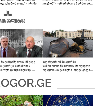
ოდ გრძნობ თავს" - ირინა
ვიცნობ" - ვინ არის ევა ბარბაქაძის
ვილის წერილი
რჩეული და როგორია მისი
სიყვარულის ამბავი
ა ზაქარეიშვილის მწვავე
აგვისტოს ომში, გორში
ხი გიორგი ბარამიძის
საბრძოლო ნათლობა მიღებული
დალურ განცხადებაზე -
რუსული „ისკანდერი“ დღეს კიევის
ლაფერი დეტალურად ვიცი...
მთავარ კოშმარად იქცა
ნში მოკლული ქართველები მე
ვასვენე... ბარამიძე კი
"