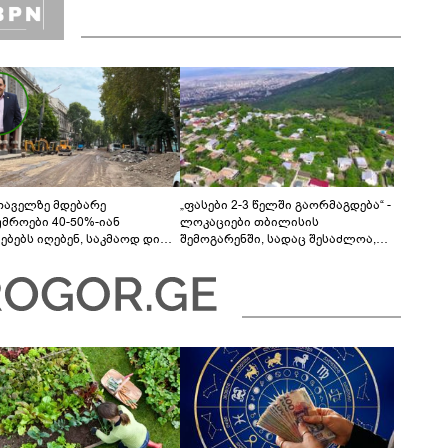
თაველზე მდებარე
„ფასები 2-3 წელში გაორმაგდება“ -
უმროები 40-50%-იან
ლოკაციები თბილისის
მებებს იღებენ, საკმაოდ დიდი
შემოგარენში, სადაც შესაძლოა,
ლისკენ წავალთ - მეგონა,
მიწები გაძვირდეს
ც მოიფიქრებდა და ბიზნესს
დებოდა“