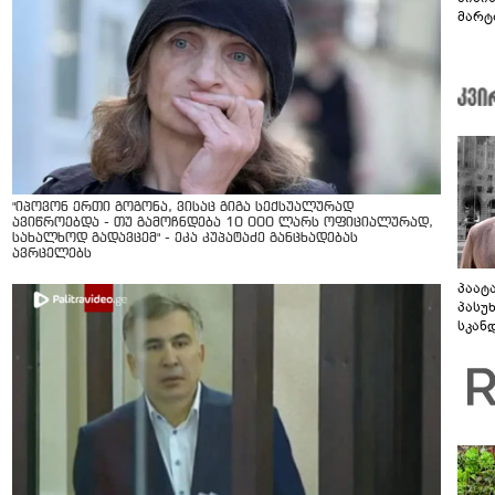
მარტ
ონაშ
"იპოვონ ერთი გოგონა, ვისაც გიგა სექსუალურად
ავიწროებდა - თუ გამოჩნდება 10 000 ლარს ოფიციალურად,
სახალხოდ გადავცემ" - ეკა კუპატაძე განცხადებას
ავრცელებს
პაატ
პასუ
სკან
"ყვე
კამა
გადმო
ტყუის