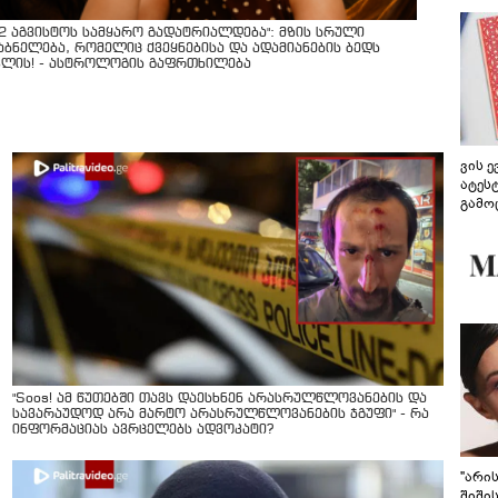
12 აგვისტოს სამყარო გადატრიალდება": მზის სრული
აბნელება, რომელიც ქვეყნებისა და ადამიანების ბედს
ვლის! - ასტროლოგის გაფრთხილება
ვის 
ატეს
გამო
წარდ
"Soos! ამ წუთებში თავს დაესხნენ არასრულწლოვანების და
სავარაუდოდ არა მარტო არასრულწლოვანების ჯგუფი" - რა
ინფორმაციას ავრცელებს ადვოკატი?
"არი
შიში