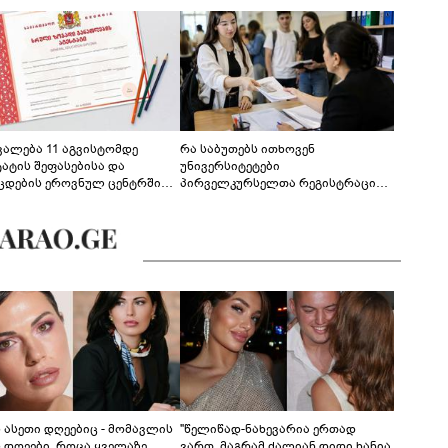
ევალება 11 აგვისტომდე
რა საბუთებს ითხოვენ
ტატის შეფასებისა და
უნივერსიტეტები
ცდების ეროვნულ ცენტრში
პირველკურსელთა რეგისტრაციის
გენა - დეტალები
დროს
ს ასეთი დღეებიც - მომავლის
"წელიწად-ნახევარია ერთად
ს დღეები, როცა ყველაზე
ვართ, მაგრამ ძალიან დიდი ხანია,