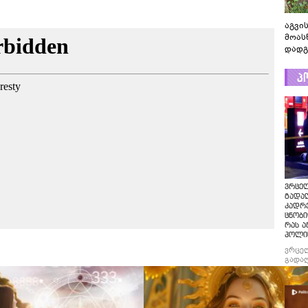
აგვის
მოას
დადგ
პ
ვრცე
გადაღ
კადრ
ცნობი
რას ა
პოლი
ვრცე
გადაღ
კადრე
ცნობი
რას ა
პოლი