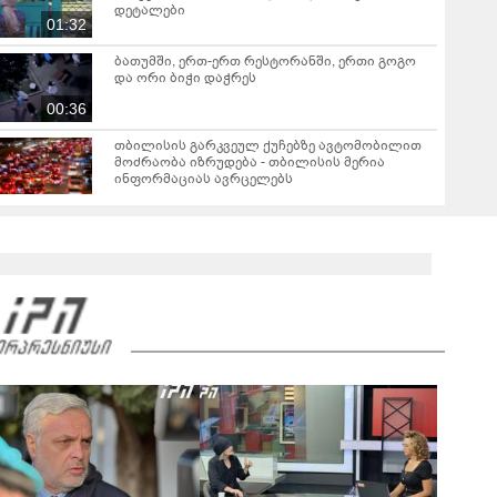
დეტალები
01:32
ბათუმში, ერთ-ერთ რესტორანში, ერთი გოგო
და ორი ბიჭი დაჭრეს
00:36
თბილისის გარკვეულ ქუჩებზე ავტომობილით
მოძრაობა იზრუდება - თბილისის მერია
ინფორმაციას ავრცელებს
"Soos! ამ წუთებში თავს დაესხნენ
არასრულწლოვანების და სავარაუდოდ არა
მარტო არასრულწლოვანების ჯგუფი" - რა
ინფორმაციას ავრცელებს ადვოკატი?
მარშის - „გვახსოვს გმირები, გვახსოვს მტერი” -
მონაწილეებმა გმირთა მემორიალთან
სანთლები დაანთეს და გმირების ხსოვნას
00:44
პატივი მიაგეს: კადრები ადგილიდან
"იპოვონ ერთი გოგონა, ვისაც გიგა
სექსუალურად ავიწროებდა - თუ გამოჩნდება 10
000 ლარს ოფიციალურად, სახალხოდ
გადავცემ" - ეკა კუპატაძე განცხადებას
ავრცელებს
რა ისმინს სახლში დაყენებული მომსასმენი