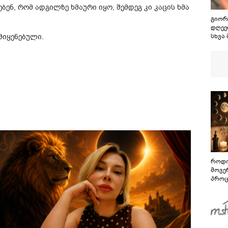
ენ, რომ ადგილზე ხმაური იყო, შემდეგ კი კაცის ხმა
გიორ
დღეებ
მიყენებული.
სხვა
აღსა
გამო
მითქვ
ხელე
"ხვრ
მინა
ვიცი
როდი
მოვე
პროც
აგვი
გზამ