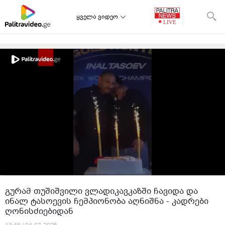
ყველა ვიდეო
გურამ თუშიშვილი ვლადიკავკაზში ჩავიდა და
ინალ ტასოევის ჩემპიონობა აღნიშნა - კადრები
ღონისძიებიდან