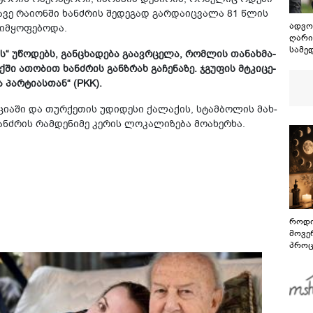
მა­ვე რა­ი­ონ­ში ხან­ძრის შე­დე­გად გარ­და­იც­ვა­ლა 81 წლის
ადვო
იმ­ყო­ფე­ბო­და.
ღარი
სამე
“ უწო­დებს, გან­ცხა­დე­ბა გა­ავ­რცე­ლა, რომ­ლის თა­ნახ­მა­
იყო 
­ში ათო­ბით ხან­ძრის გან­ზრახ გა­ჩე­ნა­ზე. ჯგუ­ფის მტკი­ცე­
საპა
ა პარ­ტი­ას­თან“ (PKK).
­ცი­ა­ში და თურ­ქე­თის უდი­დე­სი ქა­ლა­ქის, სტამ­ბო­ლის მახ­
­ძრის რამ­დე­ნი­მე კე­რის ლო­კა­ლი­ზე­ბა მო­ა­ხერ­ხა.
როდი
მოვე
პროც
აგვი
გზამ