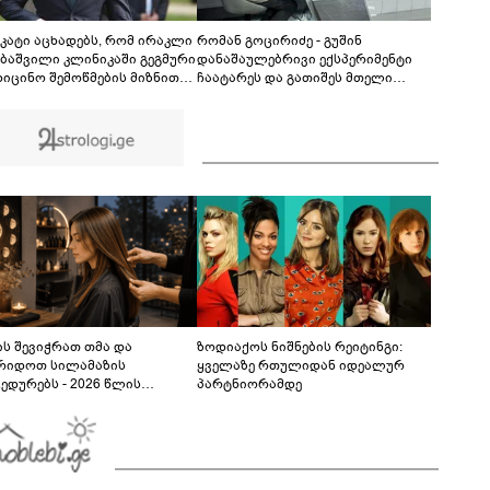
მოზარდი ბრალის ოფიციალურად წარდგენის
მოლოდინშია - რა არის ცნობილი ამ
04:01
დროისთვის საქმეში და რა მტკიცებულებებზე
კატი აცხადებს, რომ ირაკლი
რომან გოცირიძე - გუშინ
საუბრობს ეკა კუპატაძე?
ბაშვილი კლინიკაში გეგმური
დანაშაულებრივი ექსპერიმენტი
დიცინო შემოწმების მიზნით
ჩაატარეს და გათიშეს მთელი
გადაყვანილი და „არავითარი
ქვეყანა - დღემდე ვერ
ნიკო“ არ ყოფილა
დავადგინეთ, რა მოხდა
ელექტროენერგიის პირველი
გამორთვისას - როგორ შეიძლება
შიდა გადამცემმა ხაზმა
„ლოკდაუნი“ გამოიწვიოს?
ს შევიჭრათ თმა და
ზოდიაქოს ნიშნების რეიტინგი:
რიდოთ სილამაზის
ყველაზე რთულიდან იდეალურ
ედურებს - 2026 წლის
პარტნიორამდე
სტოს ასტროლოგიური
კვლევი