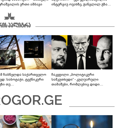
ერაშვილის ერთი ამბავი
ინტერვიუ ოჯახზე, განვლილ გზასა
და რთულ პერიოდზე
მ ჩაბნელდა საქართველო
ჩაკეტილი „პოლიტიკური
ედ: საბოტაჟი, ტექნიკური
სამკუთხედი“ - კულუარული
ეზი თუ
თამაშები, რომლებიც დიდი
როფესიონალიზმი?! -
სისხლის ფასად ჯდება
რო თვალჭრელიძის ანალიზი