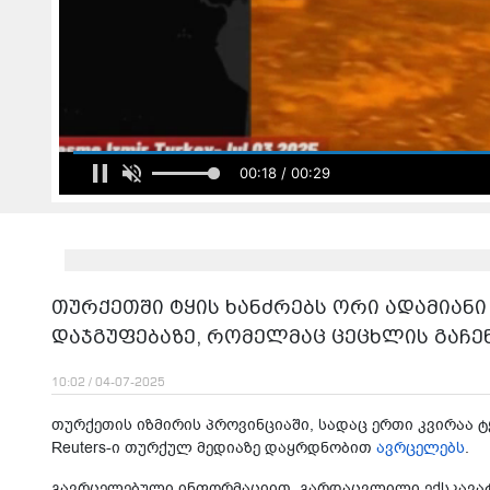
00:20 / 00:29
თურქეთში ტყის ხანძრებს ორი ადამიანი
დაჯგუფებაზე, რომელმაც ცეცხლის გაჩე
10:02 / 04-07-2025
თურ­ქე­თის იზ­მი­რის პრო­ვინ­ცი­ა­ში, სა­დაც ერთი კვი­რაა ტყი
Reuters-ი თურ­ქულ მე­დი­ა­ზე დაყ­რდნო­ბით
ავ­რცე­ლებს
.
გავ­რცე­ლე­ბუ­ლი ინ­ფორ­მა­ცი­ით, გარ­დაც­ვლი­ლი ექ­სკა­ვა­