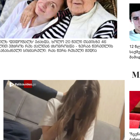
ოლს "დედოფალს" ეძახდა, ხოლო 20 წელი თავისზე 46
12 წ
ლით უმცროს რუს ქალთან ცხოვრობდა - ზურაბ წერეთლის
კანასკნელი სიყვარული: რას წერს რუსული მედია
საქმ
მამი
საუბ
აცხა
მოწო
მიმდ
ჩაფა
"ჩვე
ბუნდო