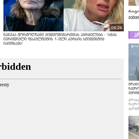
როგო
ვეგე
04:26
პ
ნანუკა ჟორჟოლიანი ვიდეომიმართვას ავრცელებს - "ამას
იურიდიული ფაკულტეტის 1-ელი კურსის სტუდენტიც
იკითხავს"
ტრაგე
ჩაქრ
ვერტმ
ტრაგე
ჩაქრო
ვერტმ