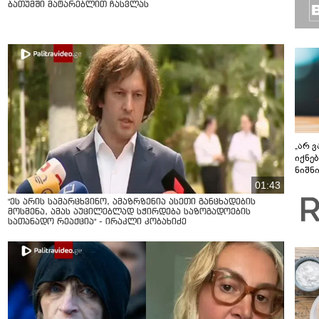
ბათუმში მატარებლით ჩასვლას
„არ 
იქნე
ნიშნ
დისკ
01:43
განა
"ეს არის სამარცხვინო, ამაზრზენია ასეთი განცხადების
უფსკ
მოსმენა, ამას აუცილებლად სჭირდება საზოგადოების
სათანადო რეაქცია" - ირაკლი კობახიძე