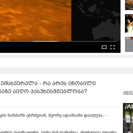
 ემსხვერპლა - რა არის ცნობილი
ნაზე აიღო პასუხისმგებლობა?
ს ხან­ძარს ებ­რძვი­ან, მე­ო­რე ადა­მი­ა­ნი და­ი­ღუ­პა, -
ტო­რის ოპე­რა­ტო­რი, იბ­რა­ჰიმ დე­მი­რია, რო­მე­ლიც ოდე­მი­