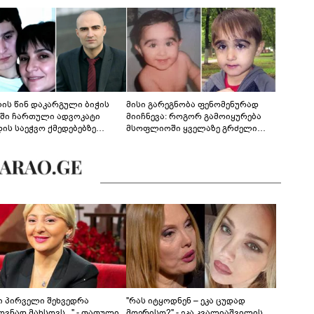
ლის წინ დაკარგული ბიჭის
მისი გარეგნობა ფენომენურად
ეში ჩართული ადვოკატი
მიიჩნევა: როგორ გამოიყურება
დის საეჭვო ქმედებებზე
მსოფლიოში ყველაზე გრძელი
რობს: "ქალბატონი უარს
წამწამების მქონე ბიჭი, რომელიც
დებს ინფორმაციის
ახლა 19 წლისაა?
დებაზე... წლობით
ინარეობდა საქმის
რცხვის ოპერაცია"
ნი პირველი შეხვედრა
"რას იტყოდნენ – ეკა ცუდად
ვნად მახსოვს..." - თათული
მღერისო?" - ეკა კვალიაშვილის