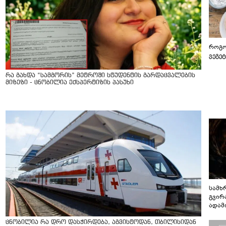
როგო
ვეგე
რა გახდა “სამგორის” მეტროში სტუდენტის გარდაცვალების
მიზეზი - ცნობილია ექსპერტიზის პასუხი
სამხ
გვირ
ადამ
ბუნებ
ლაბი
ცნობილია რა დრო დასჭირდება, აგვისტოდან, თბილისიდან