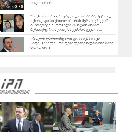
ადგილიდან
00:26
"როგორც ჩანს, ასე ადვილი არაა ბაქტერიულ
მენინგიტთან ჭიდილი" - რას წერს თურქეთში
მცხოვრები ქართველი 20 წლის ასმათ
ბერიძეზე, რომელიც საკეისრო კვეთის
შემდგომი გართულებით ბათუმიდან თურქეთში
გადაიყვანეს
ირაკლი ღარიბაშვილი კლინიკაში იყო
გადაყვანილი - რა დეტალებზე საუბრობს მისი
ადვოკატი?
"ნია იმნაძემ მის მეგობრებს ალექსანდრე
გაბაშვილს და გიორგი მალანიას უთხრა,
თითქოსდა მისი მასწავლებელი, გიგა
ავალიანი ზედმეტ ყურადღებას იჩენდა მის
მიმართ" - რა წერია ნია იმნაძის საბრალდებო
დასკვნაში?
"თუ ჩემი შვილი ცოცხალი არაა, ჩემს
ცხოვრებას აზრი არ აქვს..." - დაკარგული
გურამ დადიანიძის დედის ემოციური მიმართვა
01:16
ნია იმნაძეს და ანასტასია ბერუაშვილს
ბრალდება წარედგინათ - რამდენ წლიანი
პატიმრობა ემუქრებათ არასრულწლოვნებს?
გიგა ავალიანის საქმეზე დაკავებული ორი