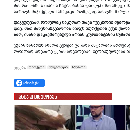
შის რა­ი­ონ­ში ხან­ძრის ჩაქ­რო­ბი­სას და­ი­ღუ­პა.მა­ნამ­დე, ი
სა­წოლს მი­ჯაჭ­ვუ­ლი მა­მა­კა­ცი, რო­მე­ლიც სახ­ლში მარ­ტო 
დაჯ­გუ­ფე­ბამ, რო­მე­ლიც სა­კუ­თარ თავს "ცე­ცხლის შვი­ლებს
დაც, მათ პა­სუ­ხის­მგებ­ლო­ბა აი­ღეს თურ­ქე­თის ექვს ქა­ლაქ
ბით, ისი­ნი და­კავ­ში­რე­ბუ­ლი არი­ან „ქურ­თის­ტა­ნის მუ­შა­თ
გუ­შინ ხან­ძრის ახა­ლი კე­რე­ბი გაჩ­ნდა ან­ტა­ლი­ის პრო­ვინ
ლობ­ლად მდე­ბა­რე ტყი­ან ად­გი­ლებ­ში. ხე­ლი­სუფ­ლე­ბამ ხან
თურქეთი
მსხვერპლი
ხანძარი
ტეგები:
გაზიარება
ახლა კითხულობენ