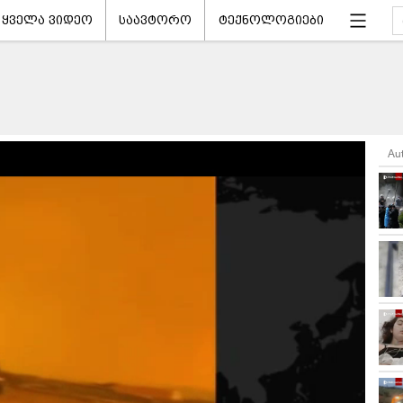
ყველა ვიდეო
საავტორო
ტექნოლოგიები
Au