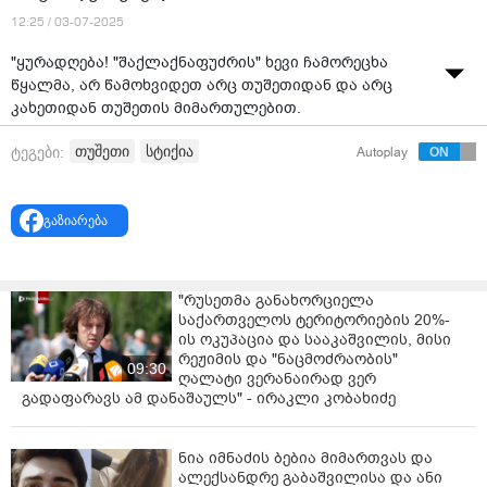
12:25 / 03-07-2025
"ყურადღება! "შაქლაქნაფუძრის" ხევი ჩამორეცხა
წყალმა, არ წამოხვიდეთ არც თუშეთიდან და არც
კახეთიდან თუშეთის მიმართულებით.
3 ივლისს ვაკეთებ ამ განცხადებას 11:47 სთ ზე ყველას
თუშეთი
სტიქია
ტეგები:
Autoplay
გაგაგებინებთ. დავდებ ინფორმაციას როგორც კი გზა
გაიხსნება" - წერს გვერდი "დაჯის კაფე “ღრუბლებს
ზემოთ” და ვიდეოს
ავრცელებს
.
გაზიარება
ცნობისთვის, ფშაველი-აბანო-ომალოს
მიმართულებაზე ავტოტრანსპორტის მოძრაობა
"რუსეთმა განახორციელა
აკრძალულია. მიზეზი უამინდობა და ნალექია. სოფელ
საქართველოს ტერიტორიების 20%-
ლეჩურიდან 23-25 კილომეტრზე მეწყრულმა
ის ოკუპაცია და სააკაშვილის, მისი
პროცესებმა გზა დააზიანა და ჩახერგა.
რეჟიმის და "ნაცმოძრაობის"
09:30
ღალატი ვერანაირად ვერ
ადგილზე შესაბამისი სამსახურებია მობილიზებული,
გადაფარავს ამ დანაშაულს" - ირაკლი კობახიძე
მიმდინარეობს გზის გაწმენდა, თუმცა პროცესს
ძლიერი წვიმა ართულებს.
ნია იმნაძის ბებია მიმართვას და
როგორც ადგილობრივ ხელისუფლებაში აცხადებენ,
ალექსანდრე გაბაშვილისა და ანი