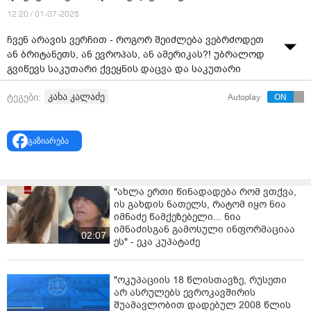
12:20 / 01-07-2025
ჩვენ არავის ვერჩით - როგორ შეიძლება ვებრძოდეთ
ან ბრიტანეთს, ან ევროპას, ან ამერიკას?! უბრალოდ
გვიწევს საკუთარი ქვეყნის დაცვა და საკუთარი
ქვეყნის ინტერესების გატარება ამ საგიჟეთში, რაც
კახა კალაძე
ტეგები:
Autoplay
ხდება მსოფლიოში, - ამის შესახებ „ქართული
ოცნების“ გენერალურმა მდივანმა, თბილისის მერმა,
კახა კალაძემ ჟურნალისტებთან განაცხადა, რითაც
გაზიარება
საქართველოს საქმეთა დროებითი რწმუნებულის
გაერთიანებული სამეფოს საგარეო უწყებაში
დაბარებასთან დაკავშირებით დასმულ კითხვას
უპასუხა.
"ახლა ერთი წინადადება რომ ვთქვა,
ის გახდის ნათელს, რატომ იყო ნია
მისივე თქმით, საქართველოს ხელისუფლება „თავს
იმნაძე წამქეზებელი... ნია
იცავს იმ უსამართლობისგან, რაც მოედინება თუნდაც
იმნაძისგან გამოსული ინფორმაციაა
02:07
ბრიტანეთისგან და ევროკავშირისგან“.
ეს" - ეკა კუპატაძე
გა­ერ­თი­ა­ნე­ბუ­ლი სა­მე­ფოს სა­გა­რეო საქ­მე­თა, თა­ნა­მე­
"ოკუპაციის 18 წლისთავზე, რუსეთი
გობ­რო­ბი­სა და გან­ვი­თა­რე­ბის ოფი­სი აპ­რო­ტეს­ტებს
არ ასრულებს ევროკავშირის
„ქარ­თუ­ლი ოც­ნე­ბის“ მიერ სა­მო­ქა­ლა­ქო სა­ზო­გა­დო­ე­
შუამავლობით დადებულ 2008 წლის
ბის, და­მო­უ­კი­დე­ბე­ლი მე­დი­ი­სა და კრი­ტი­კუ­ლი ხმის