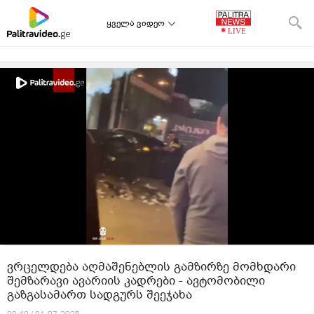
ყველა ვიდეო
ვრცელდება აღმაშენებლის გამზირზე მომხდარი
შემზარავი ავარიის კადრები - ავტომობილი
გაზგასამართ სადგურს შეეჯახა