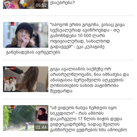
დროც არაა შეზღუდული. უკვე აღარ მიკვირს...
ესაუბრება?
05:52
100 ლარიდან ღირს აქ ნორმალური აუზი...
მადლობა! მეტი ასეთი პოსტი. იქნებ, გაახილოს ამ
"იპოვონ ერთი გოგონა, ვისაც გიგა
სექსუალურად ავიწროებდა - თუ
ხალხმა თვალები...
გამოჩნდება 10 000 ლარს
ოფიციალურად, სახალხოდ
აქ სახლი უნდა დაალომბარდო, აუზზე რომ წახვიდე
" -
გადავცემ" - ეკა კუპატაძე
წერენ ვიდეოს კომენტარებში სოციალურ ქსელში.
განცხადებას ავრცელებს
გიგა ავალიანის საქმეზე ორ
არასრულწლოვანს, ნია იმნაძესა და
ანასტასია ბერუაშვილს აღკვეთის
ღონისძიების სახით პატიმრობა
შეეფარდა
"ამ ვიდეოს ნახვა ჩემთვის იყო
სიკვდილი" - რას ამბობს
დაკარგული 17 წლის ბიჭის დედა
ვიდეოკადრებზე, სადაც შვილის
01:44
განწირული ვედრების ხმა ამოიცნო