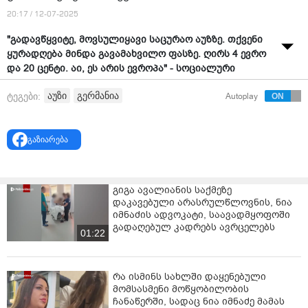
20:17 / 12-07-2025
"გადავწყვიტე, მოვსულიყავი საცურაო აუზზე. თქვენი
ყურადღება მინდა გავამახვილო ფასზე. ღირს 4 ევრო
და 20 ცენტი. აი, ეს არის ევროპა" - სოციალური
ქსელის მომხმარებელი ზაზა გაგუა ვიდეოს აქვეყნებს.
აუზი
გერმანია
ტეგები:
Autoplay
ვიდეოს საზოგადოების მხრიდან დიდი გამოხმაურება
მოჰყვა.
გაზიარება
"
ჯინოში" შაბათ-კვირას 99 ლარი ღირს 1 ადამიანი,
შარშან 79 ღირდა...
ძმა ჩვენთან, დიფსთეითსს აქ გაზრდილი ფასები და
გიგა ავალიანის საქმეზე
დაკავებული არასრულწლოვნის, ნია
"ნაცები" ეუბნებიან არ დააგდო ფასიო. სად გვცალია
იმნაძის ადვოკატი, საავადმყოფოში
კაი ცხოვრებისთვის...
გადაღებულ კადრებს ავრცელებს
01:22
შვეიცარიაში 3 ფრანკი ღირს და შაბათ-კვირას
უფასოა შესვლა. გული მტკივა ჩემს საქართველოში,
სულს ღაფავს მოსახლეობა...
რა ისმინს სახლში დაყენებული
მომსასმენი მოწყობილობის
მეც იტალიაში ვარ დაა 5 ევროს ვიხდიი შესვლაში და
ჩანაწერში, სადაც ნია იმნაძე მამას