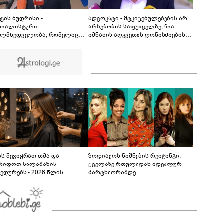
ცნობილი ბრენდების ფალსიფიცირებულ
ვისკისა და სხვა ალკოჰოლურ სასმელებს - რა
01:26
დეტალებს ასაჯაროებს ფინანსთა
ტის ბუდრისი -
ადვოკატი - მტკიცებულებების არ
სამინისტროს საგამოძიებო სამსახური?
რიალისტური
არსებობის საფუძველზე, ნია
ლმხედველობა, რომელიც
იმნაძის აღკვეთის ღონისძიების
 დაესხა საქართველოს 2008
გარეშე დატოვებას მოვითხოვთ
, დღეს უკრაინის წინააღმდე
იკი ომის მამოძრავებელი
ა - რუსეთზე მყარი
თაშორისო ზეწოლისკენ
დებით გამოვდივართ
ს შევიჭრათ თმა და
ზოდიაქოს ნიშნების რეიტინგი:
რიდოთ სილამაზის
ყველაზე რთულიდან იდეალურ
ედურებს - 2026 წლის
პარტნიორამდე
სტოს ასტროლოგიური
კვლევი