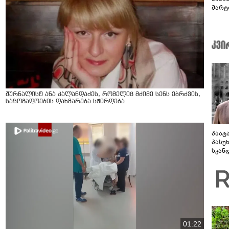
მარტ
ონაშ
ჟურნალისტ ანა კალანდაძეს, რომელიც მძიმე სენს ებრძვის,
საზოგადოების დახმარება სჭირდება
პაატ
პასუ
სკან
"ყვე
კამა
გადმო
ტყუის
01:22