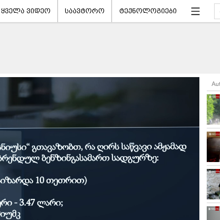
ყველა ვიდეო
საავტორო
ტექნოლოგიები
Au