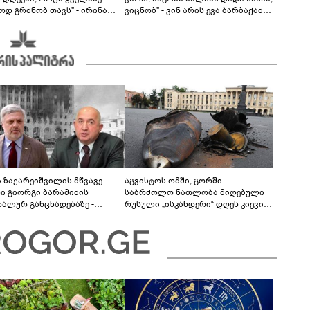
ოდ გრძნობ თავს" - ირინა
ვიცნობ" - ვინ არის ევა ბარბაქაძის
ვილის წერილი
რჩეული და როგორია მისი
სიყვარულის ამბავი
ა ზაქარეიშვილის მწვავე
აგვისტოს ომში, გორში
ხი გიორგი ბარამიძის
საბრძოლო ნათლობა მიღებული
დალურ განცხადებაზე -
რუსული „ისკანდერი“ დღეს კიევის
ლაფერი დეტალურად ვიცი...
მთავარ კოშმარად იქცა
ნში მოკლული ქართველები მე
ვასვენე... ბარამიძე კი
"