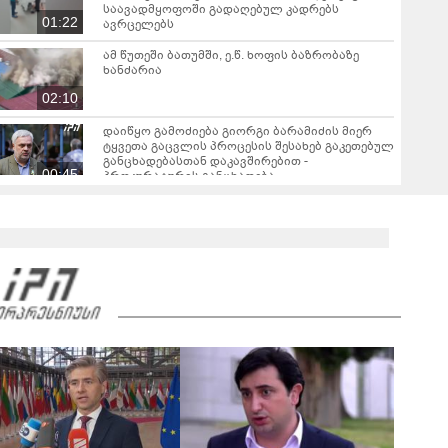
საავადმყოფოში გადაღებულ კადრებს
01:22
ავრცელებს
ამ წუთეში ბათუმში, ე.წ. ხოფის ბაზრობაზე
ხანძარია
02:10
დაიწყო გამოძიება გიორგი ბარამიძის მიერ
ტყვეთა გაცვლის პროცესის შესახებ გაკეთებულ
განცხადებასთან დაკავშირებით -
00:45
პროკურატურის განცხადება
რას ამბობს გურამ დადიანიძის დედა
გავრცელებულ ვიდეოზე?
00:28
"გამოდი გარეთ, შე, ნა***რო... კიდევ
დაგარტყამ" - ვრცელდება ფიზიკური და
სიტყვიერი დაპირისპირების კადრები
02:02
სუპერმარკეტიდან
"ბოლო წამებზე ნამდვილად ისმის განწირული
ხმა: “კახა, არ მიმატოვო, გეხვეწები” - რა წერს
და რა ვიდეოს აქვეყნებს ადვოკატი, ტარიელ
00:28
კაკაბაძე?
ბათუმში, სისტემატურად ამზადებდნენ