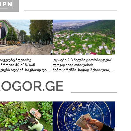
თაველზე მდებარე
„ფასები 2-3 წელში გაორმაგდება“ -
უმროები 40-50%-იან
ლოკაციები თბილისის
მებებს იღებენ, საკმაოდ დიდი
შემოგარენში, სადაც შესაძლოა,
ლისკენ წავალთ - მეგონა,
მიწები გაძვირდეს
ც მოიფიქრებდა და ბიზნესს
დებოდა“