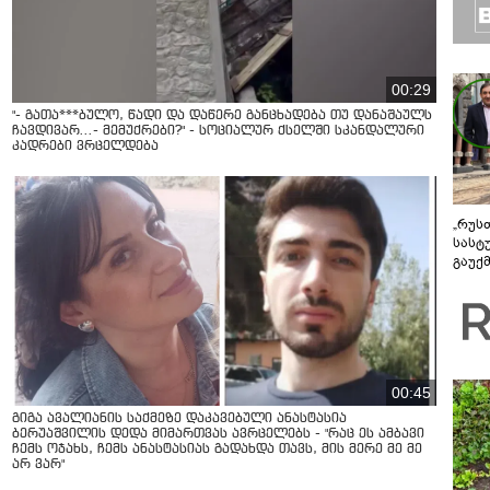
00:29
"- გათა***ბულო, წადი და დაწერე განცხადება თუ დანაშაულს
ჩავდივარ...- მემუქრები?" - სოციალურ ქსელში სკანდალური
კადრები ვრცელდება
„რუს
სასტ
გაუქ
ზარა
ვიღა
შეხვ
00:45
გიგა ავალიანის საქმეზე დაკავებული ანასტასია
ბერუაშვილის დედა მიმართვას ავრცელებს - "რაც ეს ამბავი
ჩემს ოჯახს, ჩემს ანასტასიას გადახდა თავს, მის მერე მე მე
არ ვარ"