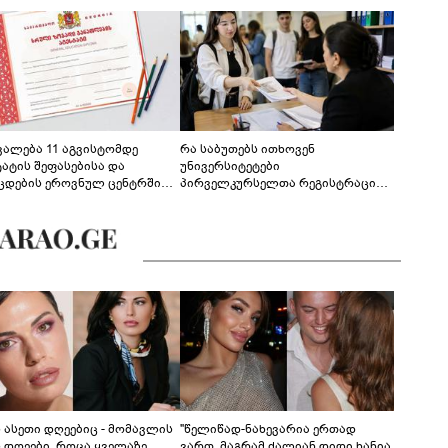
ევალება 11 აგვისტომდე
რა საბუთებს ითხოვენ
ტატის შეფასებისა და
უნივერსიტეტები
ცდების ეროვნულ ცენტრში
პირველკურსელთა რეგისტრაციის
გენა - დეტალები
დროს
ს ასეთი დღეებიც - მომავლის
"წელიწად-ნახევარია ერთად
ს დღეები, როცა ყველაზე
ვართ, მაგრამ ძალიან დიდი ხანია,