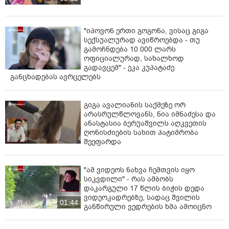
შეთანხმებას. და ამ ექვსი ქვეყნიდან ერთ-ერთი
საქართველოა. და საქართველო თავადაა რუსული
აგრესიის მსხვერპლი. საქართველოს ტერიტორიის
"იპოვონ ერთი გოგონა, ვისაც გიგა
20% რუსეთის მიერაა ოკუპირებული. თითქმის იგივე
სექსუალურად ავიწროებდა - თუ
გამოჩნდება 10 000 ლარს
რიცხვი, რაც უკრაინაში.
ოფიციალურად, სახალხოდ
გადავცემ" - ეკა კუპატაძე
საქართველო მოსკოვის რეჟიმის მსხვერპლი უფრო
განცხადებას ავრცელებს
ადრეც კი იყო, ვიდრე ჩვენ. და ამის შემდეგ
საქართველო მხარს არ უჭერს რუსული აგრესიის
წინააღმდეგ ტრიბუნალს. შეგიძლია ეს
გიგა ავალიანის საქმეზე ორ
წარმოიდგინოთ?
არასრულწლოვანს, ნია იმნაძესა და
ანასტასია ბერუაშვილს აღკვეთის
ასე რომ, კითხვაა - რეალურად ვისზე მუშაობს
ღონისძიების სახით პატიმრობა
საქართველოს მთავრობა? ვინ არიან მათი
შეეფარდა
პატრონები? როდესაც ისინი ოპოზიციონერ ლიდერებს
აპატიმრებენ, ეს ქართველი ხალხის ხმა არ არის, ეს
"ამ ვიდეოს ნახვა ჩემთვის იყო
კრემლის ჩურჩულია.
სიკვდილი" - რას ამბობს
დაკარგული 17 წლის ბიჭის დედა
ქართველი ხალხი ლიდერებს იმსახურებს, რომლებიც
ვიდეოკადრებზე, სადაც შვილის
01:44
მათ დაუდგებიან მხარში და არა პუტინს. და ახლა
განწირული ვედრების ხმა ამოიცნო
ზუსტად ეს ხდება.