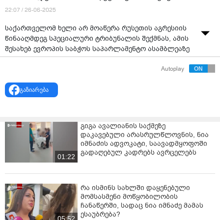
22:07 / 26-06-2025
საქართველომ ხელი არ მოაწერა რუსეთის აგრესიის
წინააღმდეგ სპეციალური ტრიბუნალის შექმნას, ამის
შესახებ ევროპის საბჭოს საპარლამენტო ასამბლეაზე
ოლექსი გონჩარენკომ განაცხადა.
Autoplay
მისი განმარტებით, საქართველო თავადაა რუსული
აგრესიის მსხვერპლი, მაგრამ მხარს არ უჭერს რუსული
გაზიარება
აგრესიის წინააღმდეგ ტრიბუნალს, შესაბამისად, მისი
თქმით, ისმის კითხვა: რეალურად ვისზე მუშაობს
საქართველოს მთავრობა, ვინ არიან მათი
გიგა ავალიანის საქმეზე
პატრონები?
დაკავებული არასრულწლოვნის, ნია
იმნაძის ადვოკატი, საავადმყოფოში
“გუშინ აქ, ამ დარბაზში, უკრაინის პრეზიდენტი
გადაღებულ კადრებს ავრცელებს
01:22
ვოლოდიმირ ზელენსკი მივიღეთ, რომელიც სიტყვით
გამოვიდა, მაგრამ მანამდე მან შეთანხმებას მოაწერა
ხელი სპეციალური ტრიბუნალის შესახებ. ნამდვილად
რა ისმინს სახლში დაყენებული
ისტორიული მომენტი - ტრიბუნალი აგრესიისთვის.
მომსასმენი მოწყობილობის
ჩანაწერში, სადაც ნია იმნაძე მამას
მაგრამ იცით რა? წევრი სახელმწიფოებიდან ექვსი
ესაუბრება?
ქვეყანაა, რომლებმაც ხელი არ მოაწერეს ამ
05:52