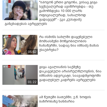
"იპოვონ ერთი გოგონა, ვისაც გიგა
ქვეყანაა. სწორედ ეს ხდება ახლა საქართველოში.
სექსუალურად ავიწროებდა - თუ
გამოჩნდება 10 000 ლარს
სულ რაღაც რამდენიმე თვის წინ აქ გიორგი ვაშაძეს,
ოფიციალურად, სახალხოდ
სხვა ქართველ ლიდერებს შევხვდით, რომლებიც ახლა
გადავცემ" - ეკა კუპატაძე
ციხეში არიან. უბრალოდ წარმოიდგინეთ - მათ
განცხადებას ავრცელებს
შევხვდით, ხელი ჩამოვართვით მათ, მათ ვუთხარით
“საქართველოს გაუმარჯოს” და ახლა ეს ხალხი
რა ისმინს სახლში დაყენებული
ციხეშია.
მომსასმენი მოწყობილობის
ჩანაწერში, სადაც ნია იმნაძე მამას
რაც შეგვიძლია ყველაფერი უნდა ვქნათ მოსკოვისგან
ესაუბრება?
საქართველოს გადასარჩენად, საქართველოს
05:52
ქართველი ხალხისთვის დასაბრუნებლად.
საქართველოს გაუმარჯოს”,
- განაცხადა გონჩარენკომ.
გიგა ავალიანის საქმეზე
დაკავებული არასრულწლოვნის, ნია
იმნაძის ადვოკატი, საავადმყოფოში
გადაღებულ კადრებს ავრცელებს
01:22
ამ წუთეში ბათუმში, ე.წ. ხოფის
ბაზრობაზე ხანძარია