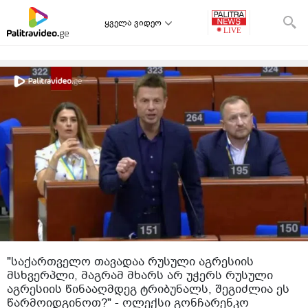
ყველა ვიდეო
"საქართველო თავადაა რუსული აგრესიის
მსხვერპლი, მაგრამ მხარს არ უჭერს რუსული
აგრესიის წინააღმდეგ ტრიბუნალს, შეგიძლია ეს
წარმოიდგინოთ?" - ოლექსი გონჩარენკო