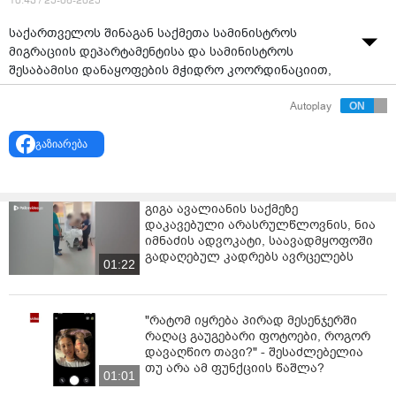
10:43 / 25-06-2025
საქართველოს შინაგან საქმეთა სამინისტროს
მიგრაციის დეპარტამენტისა და სამინისტროს
შესაბამისი დანაყოფების მჭიდრო კოორდინაციით,
ბოლო დღეებში ჩატარებული კომპლექსური
Autoplay
ღონისძიებების ფარგლებში, საქართველოდან უცხო
ქვეყნის 34 მოქალაქის გაძევება
გაზიარება
განხორციელდა.საქართველოდან გაძევებულ იქნა:
ინდოეთის, თურქეთის, თურქმენეთის, ჩინეთის,
ეგვიპტის, ერაყის, რუსეთის, ირანის, იორდანიის,
გიგა ავალიანის საქმეზე
პაკისტანის, აზერბაიჯანის, ნიგერიისა და მაროკოს -
დაკავებული არასრულწლოვნის, ნია
ჯამში 34 მოქალაქე. მოქმედი კანონმდებლობის
იმნაძის ადვოკატი, საავადმყოფოში
შესაბამისად, გაძევებულ
გადაღებულ კადრებს ავრცელებს
01:22
პირებს ქვეყანაში შემოსვლის აკრძალვა
დაუწესდათ.საქართველოს შინაგან საქმეთა
"რატომ იყრება პირად მესენჯერში
სამინისტროს მიგრაციის დეპარტამენტი წარმოადგენს
რაღაც გაუგებარი ფოტოები, როგორ
ქვეყნის შიგნით უკანონო მიგრაციის წინააღმდეგ
დავაღწიო თავი?" - შესაძლებელია
ბრძოლაზე პასუხისმგებელ ორგანოს. მის ერთ-ერთ
თუ არა ამ ფუნქციის წაშლა?
კომპეტენციას წარმოადგენს საქართველოში
01:01