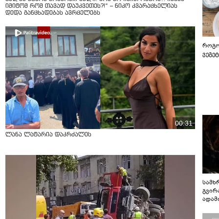
იმიტომ რომ თავად დაუკვეთეს?!“ – ნიკო კვარაცხელიას
დედა განცხადებას ავრცელებს
როგო
ვეგე
00:31
ლანა ლატარია დაკრძალეს
სამხ
გვირ
ადამ
ბუნებ
ლაბი