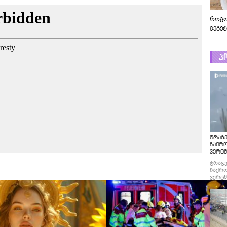
როგო
ვეგე
პ
ტრაგე
ჩაქრ
ვერტმ
ტრაგე
ჩაქრო
ვერტმ