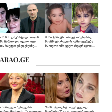
ლის წინ დაკარგული ბიჭის
მისი გარეგნობა ფენომენურად
ეში ჩართული ადვოკატი
მიიჩნევა: როგორ გამოიყურება
დის საეჭვო ქმედებებზე
მსოფლიოში ყველაზე გრძელი
რობს: "ქალბატონი უარს
წამწამების მქონე ბიჭი, რომელიც
დებს ინფორმაციის
ახლა 19 წლისაა?
დებაზე... წლობით
ინარეობდა საქმის
რცხვის ოპერაცია"
ნი პირველი შეხვედრა
"რას იტყოდნენ – ეკა ცუდად
ვნად მახსოვს..." - თათული
მღერისო?" - ეკა კვალიაშვილის