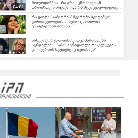
მოლოდინშია - რა არის ცნობილი ამ
04:01
დროისთვის საქმეში და რა მტკიცებულებებზე
საუბრობს ეკა კუპატაძე?
რა გახდა “სამგორის” მეტროში სტუდენტის
გარდაცვალების მიზეზი - ცნობილია
ექსპერტიზის პასუხი
ნანუკა ჟორჟოლიანი ვიდეომიმართვას
ავრცელებს - "ამას იურიდიული ფაკულტეტის 1-
ელი კურსის სტუდენტიც იკითხავს"
04:26
საგარეჯოში, არასრულწლოვანმა ჩამოტვირთა
ფოტოსურათები, დაამონტაჟა, მიანიჭა
პორნოგრაფიული იერსახე და
00:20
შეურაცხმყოფელ ტექსტებთან ერთად
გაავრცელა - შსს ბრალდებულის დაკავების
კადრებს აქვეყნებს
ნიკა მელიას სასამართლოს უპატივცემლობის
ფაქტზე 1 წლით და 6 თვით თავისუფლების
აღკვეთა მიესაჯა
ცნობილია რამდენწლიანი პატიმრობა მიესაჯა
სანიტარს, რომელმაც შვილი ბათუმში,
კლინიკის საპირფარეშოში გააჩინა, შემდეგ კი
00:45
დაზიანებები მიაყენა
ტრაგედია ხობში - მდინარე ხობისწყალში