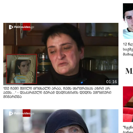
12 წ
საქმ
მამი
საუბ
აცხა
მოწო
მიმდ
ჩაფა
01:16
"თუ ჩემი შვილი ცოცხალი არაა, ჩემს ცხოვრებას აზრი არ
აქვს..." - დაკარგული გურამ დადიანიძის დედის ემოციური
მიმართვა
"ჩვე
ბუნდო