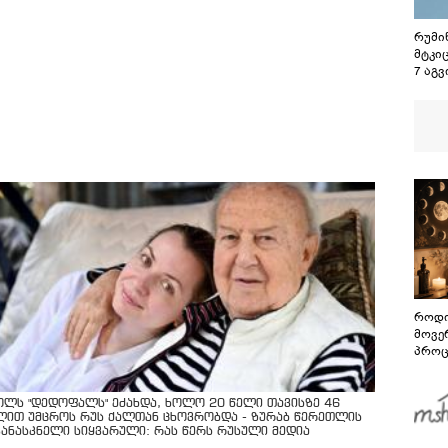
რუმინ
მტკი
7 აგ
სოხუმ
დაგე
დაკა
ვადა
საქა
ტერი
მიმა
როდი
მოვე
პროც
აგვი
გზამ
ოლს "დედოფალს" ეძახდა, ხოლო 20 წელი თავისზე 46
ლით უმცროს რუს ქალთან ცხოვრობდა - ზურაბ წერეთლის
კანასკნელი სიყვარული: რას წერს რუსული მედია