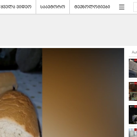
ყველა ვიდეო
საავტორო
ტექნოლოგიები
Au