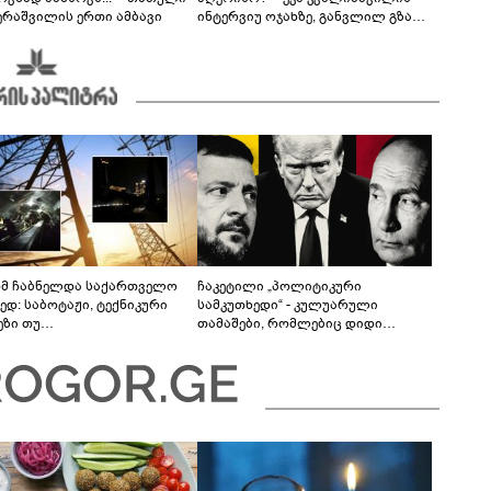
ერაშვილის ერთი ამბავი
ინტერვიუ ოჯახზე, განვლილ გზასა
და რთულ პერიოდზე
მ ჩაბნელდა საქართველო
ჩაკეტილი „პოლიტიკური
ედ: საბოტაჟი, ტექნიკური
სამკუთხედი“ - კულუარული
ეზი თუ
თამაშები, რომლებიც დიდი
როფესიონალიზმი?! -
სისხლის ფასად ჯდება
რო თვალჭრელიძის ანალიზი