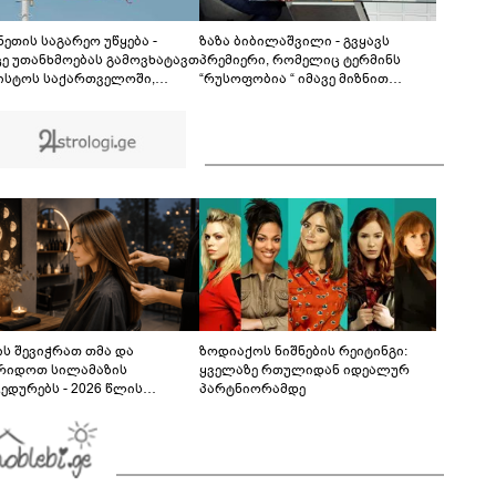
დედა-შვილი დაიხრჩო
00:45
ეთის საგარეო უწყება -
ზაზა ბიბილაშვილი - გვყავს
ცე უთანხმოებას გამოვხატავთ
პრემიერი, რომელიც ტერმინს
ვისტოს საქართველოში,
“რუსოფობია “ იმავე მიზნით
ში ჯგუფ Morandi-ის
იყენებს, როგორც ლავროვი,
გმილ გამოსვლასთან
ზახაროვა და პესკოვი -
ვშირებით - მტკიცედ
ამოტრიალებულ რეალობაში
სტურებთ ურყევ მხარდაჭერას
ვცხოვრობთ, თავს
რთველოს სუვერენიტეტისა და
გვამართლებინებენ, რომ
ტორიული მთლიანობის
დამპყრობლის მიმართ გაგვაჩნია
რთ
ადეკვატური განცდა
ს შევიჭრათ თმა და
ზოდიაქოს ნიშნების რეიტინგი:
რიდოთ სილამაზის
ყველაზე რთულიდან იდეალურ
ედურებს - 2026 წლის
პარტნიორამდე
სტოს ასტროლოგიური
კვლევი