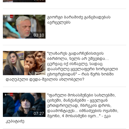
ამასთან, CNN-ს ოპერაციასთან დაკავშირებულმა
ორმა წყარომ განუცხადა, რომ აშშ-მა ირანის
გიორგი ბარამიძე განცხადებას
ბირთვულ ობიექტებზე თავდასხმების დროს მასიური
ავრცელებს
საბრძოლო მასალის შეღწევადობის (MOP) ბომბი -
GBU-57A/B - გამოიყენა, რომელიც „ბუნკერის
03:10
ამფეთქებლის“ სახელითაა ცნობილი.
B-2 აშშ-ის ინვენტარში ერთადერთი თვითმფრინავია,
"ლაზარეს გადარჩენისთვის
რომელსაც GBU-57A/B-ის გადატანა შეუძლია.
იბრძოლა, ხელს არ უშვებდა…
ცურვაც იქ ისწავლე, სადაც
დაასრულე ყველაფერი ხორციელი
ცხოვრებიდან" – რას წერს ხობში
დაღუპული დედა-შვილის ახლობელი?
"ფარული მოსასმენები სახლებში,
ციხეში, მანქანებში - ყველგან
ერთდროულად, ჩხრეკის დროს,
დაამონტაჟეს... იმნაძეების ოჯახში,
07:27
მგონი, 4 მოსასმენი იყო..." - ეკა
კუპატაძე