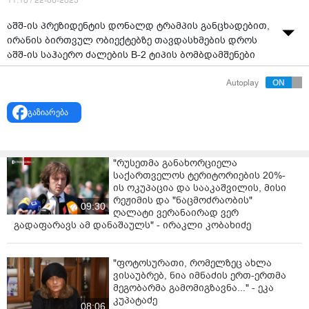
11:10 / 22-06-2025
აშშ-ის პრეზიდენტის დონალდ ტრამპის განცხადებით,
ირანის ბირთვულ ობიექტებზე თავდასხმების დროს
აშშ-ის საჰაერო ძალების B-2 ტიპის ბომბდამშენები
გამოიყენეს.
Autoplay
CNN-ი წერს, რომ B-2 Spirit აშშ-ის საჰაერო ძალების
უმაღლესი დონის ბომბდამშენია.
გაზიარება
ტელეკომპანია განმარტავს, რომ ოთხძრავიან B-2-ს
შეუძლია იყოს აღჭურვილი ბირთვული ან
"რუსეთმა განახორციელა
ჩვეულებრივი იარაღით, მას ორკაციანი ეკიპაჟი
საქართველოს ტერიტორიების 20%-
მართავს, აქვს 40 000 ფუნტი [20 ტონა] ტვირთამწეობა
ის ოკუპაცია და სააკაშვილის, მისი
და შეუზღუდავი დიაპაზონი საჰაერო საწვავის
რეჟიმის და "ნაცმოძრაობის"
09:30
შევსებით.
ღალატი ვერანაირად ვერ
გადაფარავს ამ დანაშაულს" - ირაკლი კობახიძე
აშშ-ის საჰაერო ძალების ინვენტარში მხოლოდ 20 B-2
ტიპის თვითმფრინავია, რომლებიც მისურის შტატში,
უაითმენის საჰაერო ძალების ბაზაზეა განლაგებული.
"ფოტოსურათი, რომელზეც ახლა
ვისაუბრებ, ნია იმნაძის ერთ-ერთმა
თითოეული ბომბდამშენის ღირებულება,
მეგობარმა გამომიგზავნა..." - ეკა
კუპატაძე
დაახლოებით, 2 მილიარდი დოლარია.
08:06