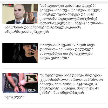
შენ ისევ აქ ხარ, ისევ ჩვენს გვერდით, არადა გუშინ
"საზოგადოება უახლოეს დღეებში
მამიკომ კარები სპეციალურად ღია დაგიტოვა
გაიგებს სიახლეს, დაიდება პირველი
გაფრინდესო, ცოდოა აქო, მაგრამ შენ ხომ ძალიან
მნიშვნელოვანი შედეგი და ნატა
ჯიუტი იყავი და ხარ?
ვიბლიანს ოფიციალურად ცნობენ
დაზარალებულად" - ნატა ვიბლიანის
თვალს არ გაშორებდა მამიკო, თვალებში
საქმესთან დაკავშირებით ტარიელ კაკაბაძე
შეგციცინებდა იქნებ რამე უნდა და მანიშნოსო ჩემო
ინფორმაციას ავრცელებს
სიცოცხლე, ვერ გეტყვი და ვერ ავხსნი ჩემს გულში
თბილისის ზღვაში 17 წლის ბიჭი
რახდება ან აწი რა იქნება, ის ვიცი რომ ამის შემდეგ
დაიხრჩო - ვინ არის დაღუპული
ჩემს სიცილსაც, ღიმილსაც და ტირილსაც ერთი ფასი
ახალგაზრდა და რა დეტალები
აქვს მამიკოს პირადი ანგელოზი ჩვენზე თუ არა
ხდება ცნობილი?
მამიკოზე მაინც როგორ არ იფიქრე?! მეგიკუნა, ჯერ
ხომ წინ ძალიან ბევრი რამ
გვქონდა ერთად გასაკეთებელი?! სად გეჩქარებოდა?!
"ამოღებულია სხვადასხვა მოდელის
გთხოვ, ხშირად მანიშნე, რომ სულ ჩემს გვერდით ხარ,
ცეცხლსასროლი იარაღი, საბრძოლო
მასალა, მათ შორი: 2 ავტომატი, 3
გთხოვ ხშირად მოდი ჩემთან სიზმრებში ვიცი რომ სულ
პისტოლეტი, 6 მჭიდი, მაყუჩი და 41
ჩემს გვერდით იქნები, როგორც ჩემი მფარვნელი
00:34
ვაზნა" - შსს ინფორმაციას
ანგელოზი და დამიცავ მუდამ! მიყვარხარ სამუდამოდ
ავრცელებს
და უსაზღვროდ, ჩემო სიცოცხლე," - წერს ნაზი ჯაიანი.