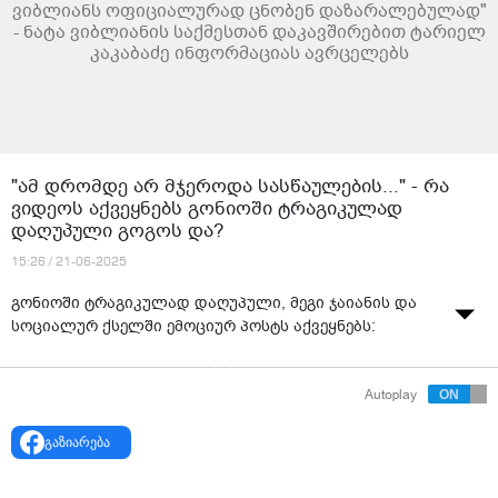
ვიბლიანს ოფიციალურად ცნობენ დაზარალებულად"
- ნატა ვიბლიანის საქმესთან დაკავშირებით ტარიელ
კაკაბაძე ინფორმაციას ავრცელებს
"ამ დრომდე არ მჯეროდა სასწაულების..." - რა
ვიდეოს აქვეყნებს გონიოში ტრაგიკულად
დაღუპული გოგოს და?
15:26 / 21-06-2025
გონიოში ტრაგიკულად დაღუპული, მეგი ჯაიანის და
სოციალურ ქსელში ემოციურ პოსტს აქვეყნებს:
"ამ დრომდე არ მჯეროდა სასწაულების, მაგრამ შენ,
ჩემს და ჩვენს ცხოვრებაში ყველაფერი ააყირავე,
Autoplay
ძალიან ბევრმა მომწერა, რომ ეს ჩიტი მთელი დღე
სადარბაზოს არ მოცილებია, დაკრძალვამდე და
გაზიარება
დაკრძალვის მერეც გუშინ რომ შემოფრინდი და ჩვენს
ირგვლივ ტრიალებდი, ახლა დილის 9:31 წუთია და