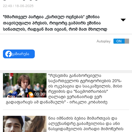
22:49 / 18-06-2025
"მმართველ პარტია „ქართულ ოცნებას“ ეშინია
თავისუფალი პრესის, როგორც ვამპირს ეშინია
სინათლის, რადგან მათ იციან, რომ მათ მხოლოდ
ჩრდილში შეუძლიათ გადარჩენა",
- ამის შესახებ
Autoplay
ევროპარლამენტარმა ტობიას კრემერმა (გერმანია)
ევროპარლამენტში „ბათუმელებისა“ და „ნეტგაზეთის“
გაზიარება
დამფუძნებლის, მზია ამაღლობელის საქმეზე
დებატებიდ დროს განაცხადა.
მისი თქმით, 400-ზე მეტია საქართველოში
"რუსეთმა განახორციელა
ჟურნალისტებს, ოპოზიციის წარმომადგენლებს, ასევე
საქართველოს ტერიტორიების 20%-
რიგით მოქალაქეებს, აკავებენ და წამებენ. კრამერმა
ის ოკუპაცია და სააკაშვილის, მისი
ასევე აღნიშნა, რომ თავისუფალი პრესისა და
რეჟიმის და "ნაცმოძრაობის"
09:30
თავისუფალი საზოგადოების შუქი ტირანიის
ღალატი ვერანაირად ვერ
გადაფარავს ამ დანაშაულს" - ირაკლი კობახიძე
წინააღმდეგ ყველაზე ძლიერი იარაღია.
“მედიის თავისუფლება ფუფუნება არ არის. ეს
ნია იმნაძის ბებია მიმართვას და
დემოკრატიული აუცილებლობაა. ის ანათებს იქ,
ალექსანდრე გაბაშვილისა და ანი
სადაც კორუფცია და ავტოკრატია იმალება. და
ნასყიდაშვილის პირადი მიმოწერის
სწორედ ამიტომ, საქართველოს ხელისუფლებამ მზია