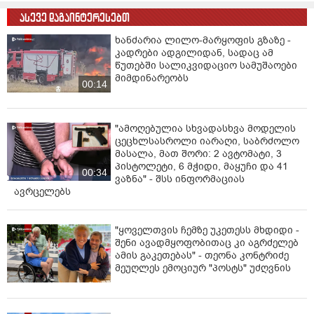
ძლიერი იარაღია. ასე რომ, ჩვენ მხოლოდ ის
ასევე დაგაინტერესებთ
შეგვიძლია მოვუწოდოთ საქართველოს
ხანძარია ლილო-მარყოფის გზაზე -
ხელისუფლებას, გამოვიდეს ჩრდილიდან, მოხსნას
კადრები ადგილიდან, სადაც ამ
პოლიტიკურად მოტივირებული ბრალდებები და
წუთებში სალიკვიდაციო სამუშაოები
ქართველ ხალხს მისცეს საშუალება, თავისუფლად
მიმდინარეობს
00:14
აირჩიოს თავისი მომავალი სინათლეში.”-
განაცხადა
მან.
ცნობისთვის, ევროპარლამენტში „ბათუმელებისა“ და
"ამოღებულია სხვადასხვა მოდელის
ცეცხლსასროლი იარაღი, საბრძოლო
„ნეტგაზეთის“ დამფუძნებლის, მზია ამაღლობელის
მასალა, მათ შორი: 2 ავტომატი, 3
საქმეზე დებატები მიმდინარეობს.
პისტოლეტი, 6 მჭიდი, მაყუჩი და 41
00:34
ვაზნა" - შსს ინფორმაციას
ევროპარლამენტარები თემაზე: „მედიის თავისუფლება
ავრცელებს
საქართველოში, განსაკუთრებით მზია ამაღლობელის
საქმე“ მსჯელობენ. ამასთან, ხვალ
ევროპარლამენტარები კენჭს უყრიან რეზოლუციას:
"ყოველთვის ჩემზე უკეთესს მხდიდი -
„მედიის თავისუფლება საქართველოში,
შენი ავადმყოფობითაც კი აგრძელებ
ამის გაკეთებას" - თეონა კონტრიძე
განსაკუთრებით მზია ამაღლობელის საქმე“.
მეუღლეს ემოციურ "პოსტს" უძღვნის