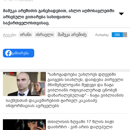
17:16 / 17-06-2025
მამუკა არეშიძის განცხადებით, ახლო აღმოსავლეთში
არსებული ვითარება სახიფათოა
საქართველოსთვისაც.
ამის შესახებ ექსპერტმა
"კვირის პალიტრასთან"
ირანი
ისრაელი
მამუკა არეშიძე
ტეგები:
Autoplay
ისაუბრა.
"ახლო აღმოსავლეთში არსებული ვითარება
გაზიარება
სახიფათოა საქართველოსთვისაც. დღეს პრინციპში,
პერმანენტული საომარი მდგომარეობაა ახლო
აღმოსავლეთში. კონფლიქტი დაიწყო 90-იანი
"საზოგადოება უახლოეს დღეებში
წლებიდან და მას შემდეგ სხვადასხვა ფორმით
გაიგებს სიახლეს, დაიდება პირველი
გრძელდება. ახლა ფრონტი უფრო გაიშალა.
მნიშვნელოვანი შედეგი და ნატა
ვიბლიანს ოფიციალურად ცნობენ
ცოტა ხნის წინ ძლივს ჩაახშვეს პაკისტანის
დაზარალებულად" - ნატა ვიბლიანის
კონფლიქტი, ერაყშიც სულ შიდა კონფლიქტია სადამ
საქმესთან დაკავშირებით ტარიელ კაკაბაძე
ჰუსეინის რეჟიმის დამხობის შემდეგ; ლიბანსა და
ინფორმაციას ავრცელებს
სირიის ტერიტორიაზე რაც ხდება, იცით. ამ
ყველაფერში ჩართული არიან მსოფლიოს მსხვილი
თბილისის ზღვაში 17 წლის ბიჭი
პოლიტიკური და პლუს რეგიონული მოთამაშეები,
დაიხრჩო - ვინ არის დაღუპული
ირანი იქნება, თურქეთი თუ სხვა. ახლა ამან უფრო