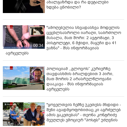
ახალგაზრდა და რა დეტალები
სხვა მასშტაბი მიიღო.
ხდება ცნობილი?
მე არ მინდა წარმოვიდგინო, რომ ომი იქნება და
სახმელეთო ოპერაციები დაიწყება. ეს სულ დაანგრევს
ისედაც მყიფე მდგომარეობას რეგიონში და რაც
"ამოღებულია სხვადასხვა მოდელის
ცეცხლსასროლი იარაღი, საბრძოლო
ყველაზე მნიშვნელოვანია, უცებ დაეტყობა ჩვენს
მასალა, მათ შორი: 2 ავტომატი, 3
რეგიონს. 200 კილომეტრია აქედან ირანამდე.
პისტოლეტი, 6 მჭიდი, მაყუჩი და 41
მაგალითად, ჩვენი უახლოესი რეგიონი, ირანის
00:34
ვაზნა" - შსს ინფორმაციას
აზერბაიჯანს რომ ვეძახით, ის ქალაქი დაიბომბა,
ავრცელებს
იმიტომ, რომ იქაც განლაგებულია ბირთული
ობიექტები. ბუშერის სადგურს რომ არ დაარტყეს,
მიკვირს. შეიძლება ვცდები, მაგრამ არ არის
პოლიციამ ,,გლოვოს” კურიერზე
თავდასხმის ბრალდებით 3 პირი,
გამორიცხული, იმიტომ, რომ ბუშერის ატომური
მათ შორის 2 არასრულწლოვანი
სადგურის მშენებლობასა და მართვაში რუსეთი
დააკავა - შსს ინფორმაციას
მონაწილეობს. როგორც წესი, ახლო აღმოსავლეთში
ავრცელებს
მიმდინარე სამხედრო მოქმედებას აუცილებლად
მოსდევს დევნილების უზარმაზარი ნაკადი.
დევნილებისთვის ყველაზე ახლო და კომფორტული
"ყოველთვის ჩემზე უკეთესს მხდიდი -
შენი ავადმყოფობითაც კი აგრძელებ
ტერიტორია სამხრეთი კავკასიაა. საქართველოში
ამის გაკეთებას" - თეონა კონტრიძე
ისედაც უამრავი მიგრანტია და ახლა მათი რიცხვი
მეუღლეს ემოციურ "პოსტს" უძღვნის
გაასმაგდება. მიგრანტების ტალღას თავისი დიდი