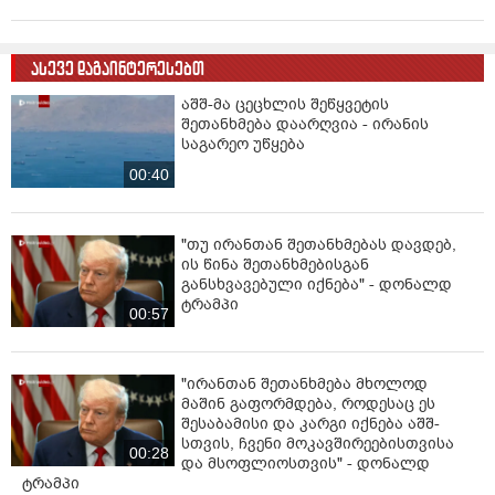
მინუსები ახლავს - კრიმინალი, ნარკოტიკი, ბევრი
სხვა რამ. გარდა ამისა, როცა ყველა ამხელა ქვეყანა
ომშია ჩართული, ეს მის სამეზობლოს ეკონომიკას
ასევე დაგაინტერესებთ
აუცილებლად მძიმედ დაეტყობა, მიუხედავად იმისა,
რომ ირანსა და საქართველოს შორის
აშშ-მა ცეცხლის შეწყვეტის
განსაკუთრებული ეკონომიკური კავშირები არ არის.
შეთანხმება დაარღვია - ირანის
თუ ომი უფრო ფართო მასშტაბს მიიღებს, მაშინ ხომ
საგარეო უწყება
მთლად უბედურ მდგომარეობაში აღმოვჩნდებით.
00:40
ბევრად დიდია გამოწვევების ის სკალა, რომელიც
დღეს საქართველოს, როგორც სახელმწიფოს წინაშე
დგას" - ამბობს მამუკა არეშიძე.
განაგრძეთ კითხვა>>>
"თუ ირანთან შეთანხმებას დავდებ,
ის წინა შეთანხმებისგან
განსხვავებული იქნება" - დონალდ
ტრამპი
00:57
"ირანთან შეთანხმება მხოლოდ
მაშინ გაფორმდება, როდესაც ეს
შესაბამისი და კარგი იქნება აშშ-
სთვის, ჩვენი მოკავშირეებისთვისა
00:28
და მსოფლიოსთვის" - დონალდ
ტრამპი