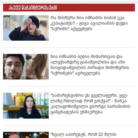
სწო­რედ ამ გზით ჩა­ე­წე­რა იგი ნი­კა­პის ლიფ­ტინგზე.
ასევე დაგაინტერესებთ
ოპე­რა­ცია ჩა­ტარ­და ვე­ნის ერთ-ერთ ბი­ნა­ში, რო­მელ­საც
პრო­კუ­რა­ტუ­რა "სის­ხლი­ან და ან­ტი­სა­ნი­ტა­რი­ულ“ გა­რე­
რა მისწერა ნია იმნაძის ბიძამ ეკა
მოდ აღ­წერ­და. პრო­ცე­დუ­რა ქალს 1 500 ევრო და­უჯ­და.
კუპატაძეს? - გიგა ავალიანის დედა
"სქრინს" აქვეყნებს
ავ­სტრი­ე­ლი სპე­ცი­ა­ლის­ტე­ბი ამ პრო­ცე­დუ­რას მი­ნი­მუმ
8000 ევ­როდ აკე­თე­ბენ.
განაგრძეთ კითხვა>>>
ნია იმნაძის ბებია მიმართვას და
ალექსანდრე გაბაშვილისა და ანი
ნასყიდაშვილის პირადი მიმოწერის
"სქრინებს" ავრცელებს
"სა­მარ­ცხვი­ნოა ეს ყვე­ლა­ფე­რი, ყვე­
ლა­ზე რბი­ლად რომ ვთქვა!" - ნანკა
კალატოზიშვილი გიორგი ბარამიძის
განცხადებას ეხმაურება
"ხვალ აპირებენ, რომ 22 წლის