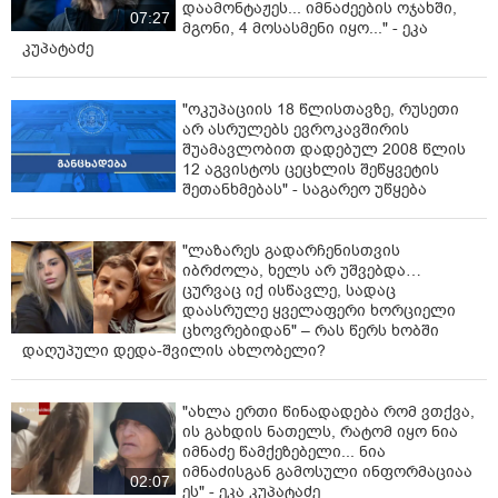
სხვა თუ არაფერი, ამის პატიება ნამდვილად არ
დაამონტაჟეს... იმნაძეების ოჯახში,
07:27
მგონი, 4 მოსასმენი იყო..." - ეკა
შეიძლება.
კუპატაძე
ოლიგარქია უნდა დაემხოს!" - წერს ნიკა გვარამია.
"ოკუპაციის 18 წლისთავზე, რუსეთი
არ ასრულებს ევროკავშირის
შუამავლობით დადებულ 2008 წლის
12 აგვისტოს ცეცხლის შეწყვეტის
შეთანხმებას" - საგარეო უწყება
"ლაზარეს გადარჩენისთვის
იბრძოლა, ხელს არ უშვებდა…
ცურვაც იქ ისწავლე, სადაც
დაასრულე ყველაფერი ხორციელი
ცხოვრებიდან" – რას წერს ხობში
დაღუპული დედა-შვილის ახლობელი?
"ახლა ერთი წინადადება რომ ვთქვა,
ის გახდის ნათელს, რატომ იყო ნია
იმნაძე წამქეზებელი... ნია
იმნაძისგან გამოსული ინფორმაციაა
02:07
ეს" - ეკა კუპატაძე