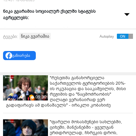
15:45 / 12-06-2025
ნიკა გვარამია სოციალურ ქსელში სტატუსს
ავრცელებს:
"სატელეფონო საუბარი ჩვენს სამზარეულოში:
ნიკა გვარამია
ტეგები:
Autoplay
სოფო : ედო, ჩემს ქმარს ხვალ იჭერენ და თმას ვერ
შეჭრი დღეს?
გაზიარება
ედო: დუმილი
სოფო: რა გაგიკვირდა, რაც შენ თმას ჭრი,
მეოთხეჯერაა უკვე. ჩვენ მივეჩვიეთ
"რუსეთმა განახორციელა
საქართველოს ტერიტორიების 20%-
ედო: უხერხულად იცინის
ის ოკუპაცია და სააკაშვილის, მისი
რეჟიმის და "ნაცმოძრაობის"
09:30
სოფო: მოვიდეს?
ღალატი ვერანაირად ვერ
გადაფარავს ამ დანაშაულს" - ირაკლი კობახიძე
ედო: მოვიდეს, აბა რა უნდა ქნას
რაში ვცხოვრობთ. რას ეჩვევიან ჩვენი მეუღლეები და
"ფარული მოსასმენები სახლებში,
შვილები. და რამდენი ვართ უკვე ასეთი.
ციხეში, მანქანებში - ყველგან
ერთდროულად, ჩხრეკის დროს,