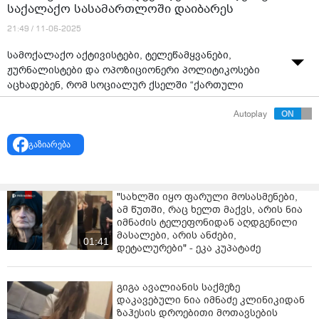
საქალაქო სასამართლოში დაიბარეს
21:49 / 11-06-2025
სამოქალაქო აქტივისტები, ტელეწამყვანები,
ჟურნალისტები და ოპოზიციონერი პოლიტიკოსები
აცხადებენ, რომ სოციალურ ქსელში “ქართული
ოცნების” დეპუტატების შეურაცხყოფისთვის
Autoplay
სასამართლოში იბარებენ.
ტელეწამყვან ნანუკა ჟორჟოლიანის ინფორმაციით,
გაზიარება
სასამართლოში დაბარებულები არიან: მისი შვილი,
აქტივისტი - მარიამ გეგუჩაძე, ტელეწამყვანი ვახო
სანაია, ტელეწამყვანი - ვიკა ბუკია, აქტივისტი - ანა
"სახლში იყო ფარული მოსასმენები,
სუბელიანი, ტელეწამყვანი - ეკა მიშველაძე,
ამ წუთში, რაც ხელთ მაქვს, არის ნია
ოპოზიციონერები - ელენე ხოშტარია, ალეკო
იმნაძის ტელეფონიდან აღდგენილი
ელისაშვილი, "საფარის" დამფუძნებელი - ბაია
მასალები, არის ანძები,
01:41
პატარაია, ეროვნული ბანკის ყოფილი პრეზიდენტი -
დეტალურები" - ეკა კუპატაძე
გიორგი ქადაგიძე, ჟურნალისტი - დეა მამისეიშვილი.
გიგა ავალიანის საქმეზე
ცოტა ხნის წინ ვიდეო გამოქვეყნა “ფედერალისტების”
დაკავებული ნია იმნაძე კლინიკიდან
ერთ-ერთმა ლიდერმა თამარ ჩერგოლეიშვილმაც,
ზაჰესის დროებითი მოთავსების
სადაც ჩანს,რომ სასამართლოდან დაურეკეს და