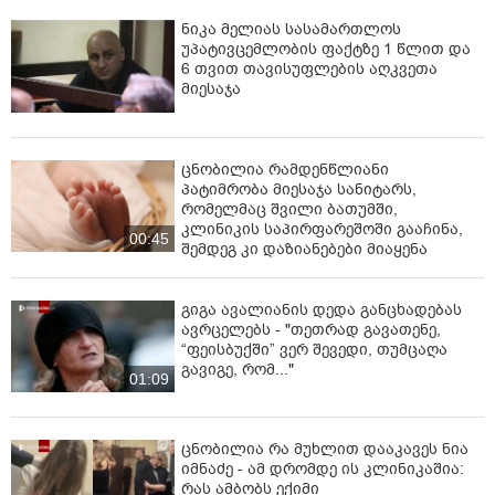
თანამდებობის პირის სიტყვიერ შეურაცხყოფას,
ნიკა მელიას სასამართლოს
ლანძღვა-გინებას, მასზე შეურაცხმყოფელ
უპატივცემლობის ფაქტზე 1 წლით და
გადაკიდებას ან/და მის მიმართ სხვაგვარი
6 თვით თავისუფლების აღკვეთა
შეურაცხმყოფელი ქმედების განხორციელებას
მიესაჯა
სამსახურებრივი მოვალეობის შესრულების დროს ან
სამსახურებრივი მოვალეობის შესრულებასთან ან
საქმიანობასთან დაკავშირებით.
ცნობილია რამდენწლიანი
ადმინისტრაციული საქმის მასალები დღეს წარედგინა
პატიმრობა მიესაჯა სანიტარს,
რომელმაც შვილი ბათუმში,
თბილისის საქალაქო სასამართლოს.
კლინიკის საპირფარეშოში გააჩინა,
00:45
შემდეგ კი დაზიანებები მიაყენა
გიგა ავალიანის დედა განცხადებას
ავრცელებს - "თეთრად გავათენე,
“ფეისბუქში” ვერ შევედი, თუმცაღა
გავიგე, რომ..."
01:09
ცნობილია რა მუხლით დააკავეს ნია
იმნაძე - ამ დრომდე ის კლინიკაშია:
რას ამბობს ექიმი