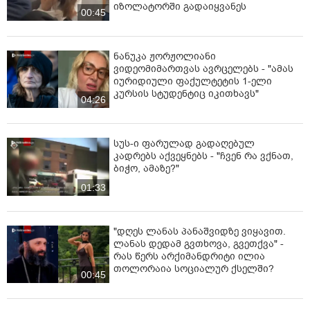
იზოლატორში გადაიყვანეს
მამუკა მდინარაძისა და თეა წულუკიანის
00:45
შეურაცხყოფის გამო დაიბარეს.
ჩერგოლეიშვილი არ აპირებს სასამართლოში
ნანუკა ჟორჟოლიანი
გამოცხადებას, ოფიციალური დოკუმენტის
ვიდეომიმართვას ავრცელებს - "ამას
იურიდიული ფაქულტეტის 1-ელი
წარდგენამდე, სადაც განმარტებული იქნება
კურსის სტუდენტიც იკითხავს"
დაბარების ოფიციალური მიზეზები.
04:26
ჟურნალისტი დეა მამისეიშვილი კი აცხადებს, რომ ის
სასამართლოში უმრავლესობის ლიდერის, მამუკა
სუს-ი ფარულად გადაღებულ
მდინარაძის შეურაცხყოფის გამოა დაბარებული.
კადრებს აქვეყნებს - "ჩვენ რა ვქნათ,
ბიჭო, ამაზე?"
“ხვალ სასამართლოში მიბარებენ, რადგან მამუკას
01:33
ვაწყენინე. მამუკა მდინარაძემ იგრძნო თავი
შეურაცხყოფილად და შსს-მ და სასამართლომ
იგრძნეს თავი საჭიროდ“, - წერს მამისეიშვილი და
"დღეს ლანას პანაშვიდზე ვიყავით.
დასძენს, რომ უჩივიან 25 თებერვლის პოსტის გამო.
ლანას დედამ გვთხოვა, გვეთქვა" -
რას წერს არქიმანდრიტი ილია
ასევე, ტელეწამყვან ეკა მიშველაძის განმარტებით, მას
თოლორაია სოციალურ ქსელში?
სასამართლოდან არავინ შეხმიანებია, თუმცა
00:45
სასამართლოს ოფიციალურ გვერდზე მისი სახელი და
გვარი წერია და პროცესია ჩანიშნული.