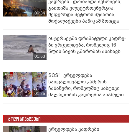
კადრები - დაზიანდა შენობები,
გაითიშა ელექტროენერგია,
00:34
შეფერხდა მეტროს მუშაობა,
მოქალაქეები პანიკამ მოიცვა
ინ­ტერ­ნეტ­ში დრა­მა­ტუ­ლი კად­რე­
ბი ვრცელდება, რომელიც 16
წლის ბიჭის გმირობას ასახავს
01:53
SOS! - ვრცელდება
სათვალთვალო კამერის
ჩანაწერი, რომელშიც სასტიკი
01:25
ძალადობის კადრებია ასახული
ბოლო სიახლეები
ვრცელდება კადრები