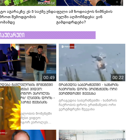
ტო აგარაკზე: ეს 5 საქმე უნდა
ფული ამ ზოდიაქოს ნიშნების
წროთ შემოდგომის
ხელში აღმოჩნდება: ვინ
ომამდე
გამდიდრდება?
ოპულარული
00:49
00:22
ლდება მკვლელობის მომენტში
ტრაგედია საბერძნეთში - ხანძრის
ებული უმძიმესი ვიდეო:
ჩაქრობის დროს ერთმანეთს ორი
ებში ჩანს, როგორ ესროლეს
ვერტმფრენი შეეჯახა
ლ "ტიკტოკერს" ლაივის დროს -
ტრაგედია საბერძნეთში - ხანძრის
მბობს მომხდარზე მექსიკის
ჩაქრობის დროს ერთმანეთს ორი
ცია
ვერტმფრენი შეეჯახა
ლდება მკვლელობის მომენტში
ებული უმძიმესი ვიდეო:
ბში ჩანს, როგორ ესროლეს
ლ "ტიკტოკერს" ლაივის დროს -
მბობს მომხდარზე მექსიკის
ცია