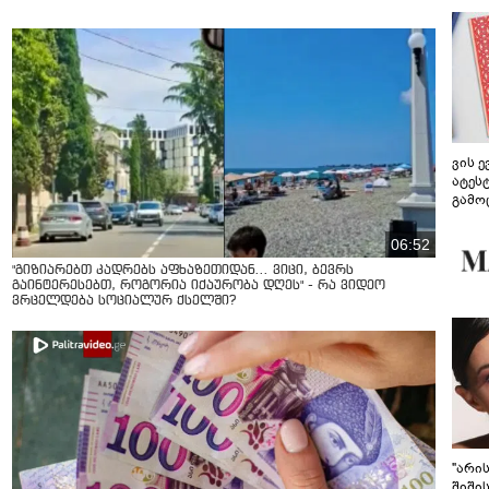
ვის 
ატეს
გამო
წარდ
06:52
"გიზიარებთ კადრებს აფხაზეთიდან... ვიცი, ბევრს
გაინტერესებთ, როგორია იქაურობა დღეს" - რა ვიდეო
ვრცელდება სოციალურ ქსელში?
"არი
შიში