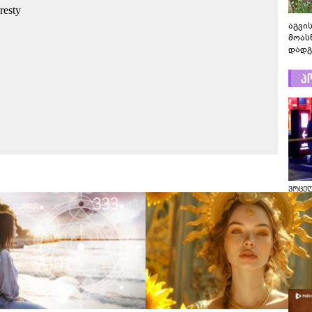
აგვის
მოას
დადგ
პ
ვრცე
გადაღ
კადრ
ცნობი
რას ა
პოლი
ვრცე
გადაღ
კადრე
ცნობი
რას ა
პოლი