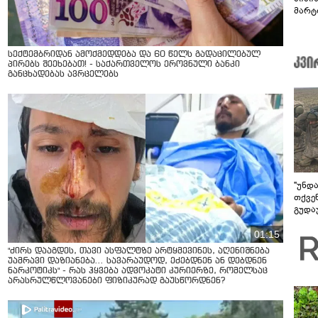
მარტ
ონაშ
სექტემბრიდან ამოქმედდება და 60 წელს გადაცილებულ
პირებს შეეხებათ! - საქართველოს ეროვნული ბანკი
განცხადებას ავრცელებს
"უნდ
თქვე
გუდა
უნდა
01:15
"ძირს დააგდეს, თავი ასფალტზე არტყმევინეს, აღენიშნება
უამრავი დაზიანება... სავარაუდოდ, ეძებდნენ ან დებდნენ
ნარკოტიკს" - რას ჰყვება ადვოკატი კურიერზე, რომელსაც
არასრულწლოვანები ფიზიკურად გაუსწორდნენ?