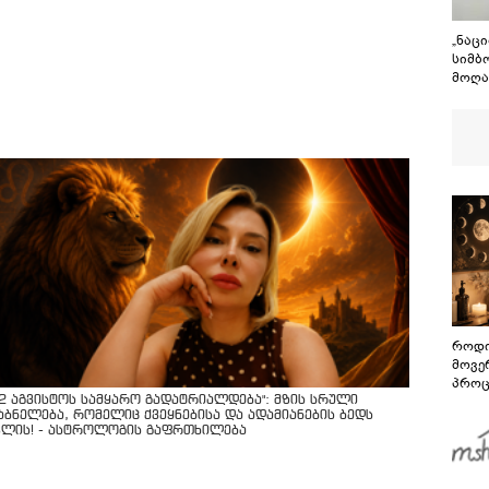
„ნაც
სიმბ
მოღა
საქა
თავი
გმირ
როდი
მოვე
პროც
აგვი
12 აგვისტოს სამყარო გადატრიალდება": მზის სრული
აბნელება, რომელიც ქვეყნებისა და ადამიანების ბედს
გზამ
ვლის! - ასტროლოგის გაფრთხილება