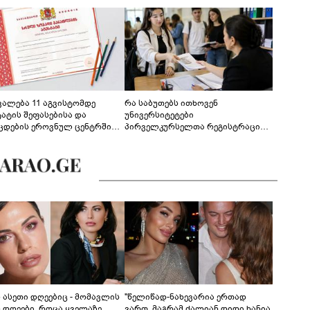
ევალება 11 აგვისტომდე
რა საბუთებს ითხოვენ
ტატის შეფასებისა და
უნივერსიტეტები
ცდების ეროვნულ ცენტრში
პირველკურსელთა რეგისტრაციის
გენა - დეტალები
დროს
ს ასეთი დღეებიც - მომავლის
"წელიწად-ნახევარია ერთად
ს დღეები, როცა ყველაზე
ვართ, მაგრამ ძალიან დიდი ხანია,