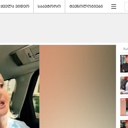
ყველა ვიდეო
საავტორო
ტექნოლოგიები
Au