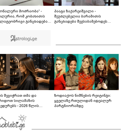
აღენიშნება უამრავი დაზიანება... სავარაუდოდ,
ეძებდნენ ან დებდნენ ნარკოტიკს" - რას ჰყვება
01:15
ადვოკატი კურიერზე, რომელსაც
იონალური მოძრაობა“ -
პაატა ზაქარეიშვილი -
არასრულწლოვანები ფიზიკურად
ოლურია, რომ კობახიძის
შეუძლებელია ბარამიძის
გაუსწორდნენ?
ლატეობრივი განცხადება
განცხადება შეესაბამებოდეს
რთველოს
სინამდვილეს, ეს არის მისი
სუფლებისთვის შეწირული
მოსაზრება, აბსოლუტურად
ების მემორიალზე გაკეთდა
ამოვარდნილი რეალობიდან - არ
მიმაჩნია, რომ ამის გამო მის
წინააღმდეგ სისხლის სამართლის
საქმე უნდა აღიძრას
ს შევიჭრათ თმა და
ზოდიაქოს ნიშნების რეიტინგი:
რიდოთ სილამაზის
ყველაზე რთულიდან იდეალურ
ედურებს - 2026 წლის
პარტნიორამდე
სტოს ასტროლოგიური
კვლევი