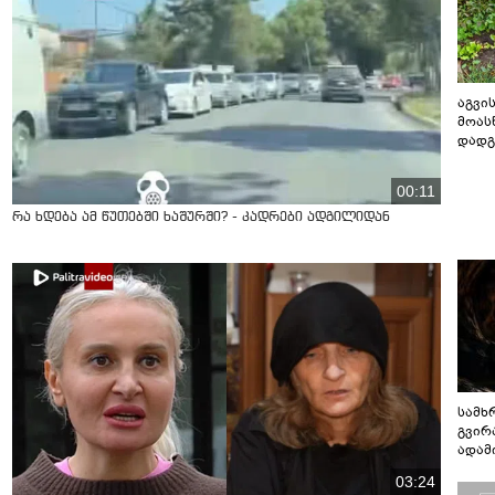
აგვის
მოას
დადგ
00:11
რა ხდება ამ წუთებში ხაშურში? - კადრები ადგილიდან
სამხ
გვირ
ადამ
ბუნებ
03:24
ლაბი