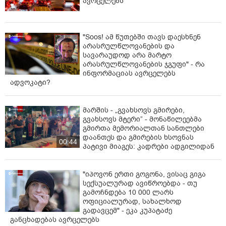
ავრცელებს
რატომ ვერ დაინახეთ, რომ ლაითურის ციხე აშენდა?
რატომ ვერ გვხედავთ ჩვენ? ან გვითხარით, რომ არ
ხართ ჩვენ ომბუდსმენი. ჩვენს უფლებებს როდისმე
იცავთ? დაჭრილი პოლიციელი რატომ არ ახსენეთ?
"Soos! ამ წუთებში თავს დაესხნენ
არასრულწლოვანების და
რატომ არ ახსენეთ ის, რომ ქვეყანას ჰქონდა
სავარაუდოდ არა მარტო
სერიოზული დესტაბილიზაციის საფრთხე?“ -
არასრულწლოვანების ჯგუფი" - რა
განაცხადა წულუკიანმა.
ინფორმაციას ავრცელებს
ადვოკატი?
მარშის - „გვახსოვს გმირები,
გვახსოვს მტერი” - მონაწილეებმა
გმირთა მემორიალთან სანთლები
დაანთეს და გმირების ხსოვნას
00:44
პატივი მიაგეს: კადრები ადგილიდან
"იპოვონ ერთი გოგონა, ვისაც გიგა
სექსუალურად ავიწროებდა - თუ
გამოჩნდება 10 000 ლარს
ოფიციალურად, სახალხოდ
გადავცემ" - ეკა კუპატაძე
განცხადებას ავრცელებს