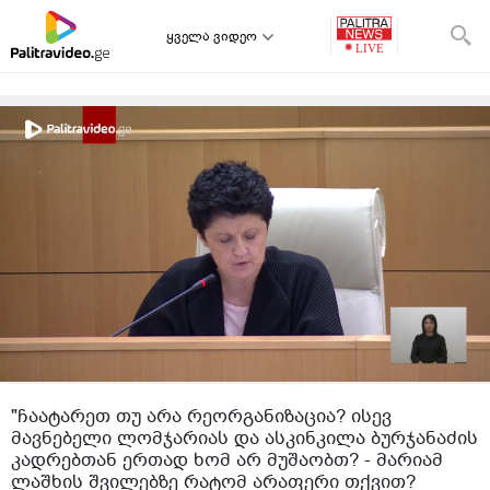
ყველა ვიდეო
"ჩაატარეთ თუ არა რეორგანიზაცია? ისევ
მავნებელი ლომჯარიას და ასკინკილა ბურჯანაძის
კადრებთან ერთად ხომ არ მუშაობთ? - მარიამ
ლაშხის შვილებზე რატომ არაფერი თქვით?