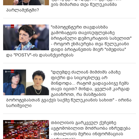
ვის მიმართა თეა წულუკიანმა
განაცხადი.
პარლამენტში?
ასევე, მაინტერესებს ისევ იმ კადრებთან ერთად ხომ
არ მუშაობთ, იუსტიციის მინისტრი როცა ვიყავი და
"იმპოტენტური თავდასხმა
ლომჯარიას ზოგიერთი თანამშრომელი
გამოხატვის თავისუფლებაზე
სპეციალიზდებოდა ე.წ. პრაგონში. ანუ შედიოდნენ
ბრიტანული დემოკრატიის სახელით"
ერთ ციხეში, ვითომ უფლებებს ამოწმებდნენ,
- როგორ ეხმაურება თეა წულუკიანი
დიდი ბრიტანეთის მიერ "იმედისა"
მონიტორინგზე შედიოდნენ, გამოჰქონდათ ამბავი,
და "POSTV"-ის დასანქცირებას
დანაბარები, მიდიოდნენ სხვა ციხეში, სხვა საკანში,
ვისთანაც დააბარეს გზავნილი და ამ ფორმით,
„პრაგონის“ ფორმით მონაწილეობდნენ ქურდული
"დღემდე ძალიან მიმძიმს ამაზე
სამყაროსა და კრიმინალური სამყაროს საქმიანობაში.
ფიქრი და სიცოცხლეც არ
მაინტერესებს ისევ ამ ადამიანებთან ერთად მუშაობთ?
მინდოდა... რატომ გადავაბიჯე ჩემს
თავს იცით? მინდა, ყველამ კარგად
ეს რომ ვთქვი ლომჯარიას აქ მობრძანების დროს,
გაიაზროთ, რა მასშტაბის
აპარატის მაშინდელმა თანამშრომელმა
ბოროტებასთან გვაქვს საქმე წულუკიანის სახით" - ირინა
სასამართლოში მიჩივლა, ვერაფერი დათუნია
სარიშვილი
კანფეტი ვერ დაიჭირა, მაგრამ ხომ მიჩივლა?
თავხედებისგან იყო ეს აპარატი შემდგარი.
მაინტერესებს ისევ ამ ხალხთან ერთად მუშაობთ?
თბილისის გარკვეულ ქუჩებზე
ავტომობილით მოძრაობა იზრუდება
ჩაატარეთ რეორგანიზაცია თუ არა? თუ ჩაატარეთ,
- თბილისის მერია ინფორმაციას
მაშინ რატომ ვერ ხედავთ მარიამ ლაშხის შვილებს,