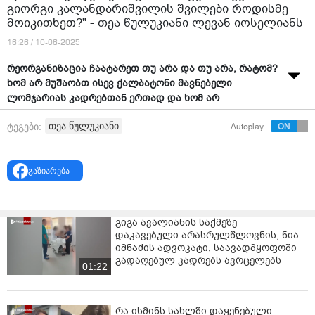
გიორგი კალანდარიშვილის შვილები როდისმე
მოიკითხეთ?" - თეა წულუკიანი ლევან იოსელიანს
16:26 / 10-06-2025
რეორგანიზაცია ჩაატარეთ თუ არა და თუ არა, რატომ?
ხომ არ მუშაობთ ისევ ქალბატონი მავნებელი
ლომჯარიას კადრებთან ერთად და ხომ არ
გვამყოფებთ მათ იმედზე, რომ თურმე ჩვენი უფლებები
თეა წულუკიანი
ტეგები:
Autoplay
იქნება დაცული და ასკინკილა ბურჯანაძის
კადრებთან ხომ არ მუშაობთ ისევ შემთხვევით,
რომლებსაც ეჩვენებათ, რომ დეესკალაციის ოთახებში,
გაზიარება
დღევანდელ ქართულ ციხეებში არაადამიანური
მოპყრობაა? - ასე მიმართა პარლამენტის ვიცე-
სპიკერმა, „ქართული ოცნების“ დეპუტატმა, თეა
წულუკიანმა, სახალხო დამცველს, ლევან იოსელიანს,
გიგა ავალიანის საქმეზე
რომელმაც პარლამენტში ყოველწლიური ანგარიში
დაკავებული არასრულწლოვნის, ნია
წარადგინა.
იმნაძის ადვოკატი, საავადმყოფოში
გადაღებულ კადრებს ავრცელებს
01:22
როგორც წულუკიანმა აღნიშნა, შესაძლოა, ანგარიშში
გამოტოვებული საკითხები იმით იყოს
განპირობებული, რომ აპარატის თანამშრომლები მას
რა ისმინს სახლში დაყენებული