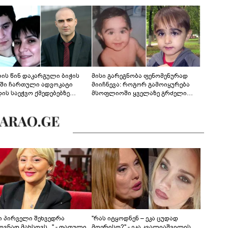
ლის წინ დაკარგული ბიჭის
მისი გარეგნობა ფენომენურად
ეში ჩართული ადვოკატი
მიიჩნევა: როგორ გამოიყურება
დის საეჭვო ქმედებებზე
მსოფლიოში ყველაზე გრძელი
რობს: "ქალბატონი უარს
წამწამების მქონე ბიჭი, რომელიც
დებს ინფორმაციის
ახლა 19 წლისაა?
დებაზე... წლობით
ინარეობდა საქმის
რცხვის ოპერაცია"
ნი პირველი შეხვედრა
"რას იტყოდნენ – ეკა ცუდად
ვნად მახსოვს..." - თათული
მღერისო?" - ეკა კვალიაშვილის