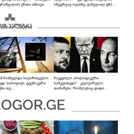
ერაშვილის ერთი ამბავი
ინტერვიუ ოჯახზე, განვლილ გზასა
და რთულ პერიოდზე
მ ჩაბნელდა საქართველო
ჩაკეტილი „პოლიტიკური
ედ: საბოტაჟი, ტექნიკური
სამკუთხედი“ - კულუარული
ეზი თუ
თამაშები, რომლებიც დიდი
როფესიონალიზმი?! -
სისხლის ფასად ჯდება
რო თვალჭრელიძის ანალიზი