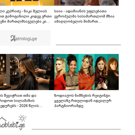
უცნაური მოვლენა დაატყდა თავს - ამსახველი
კადრები ინტერნეტში ვრცელდება
00:29
ი კუპრაძე - ნიკა მელიას
საია - ადამიანის უფლებათა
რთ გამოტანილი კიდევ ერთი
ევროპულმა სასამართლომ მზია
ჩენი მართლმსაჯულება კი
ამაღლობელის მიმართ
 პოლიტიკური
წარმოებულ პოლიტიკურად
რიშსწორების გაგრძელებაა
მოტივირებულ ბრალდების
საქმეზე წარდგენილი რიგით
მეოთხე საჩივარი დაარეგისტრირა
ს შევიჭრათ თმა და
ზოდიაქოს ნიშნების რეიტინგი:
რიდოთ სილამაზის
ყველაზე რთულიდან იდეალურ
ედურებს - 2026 წლის
პარტნიორამდე
სტოს ასტროლოგიური
კვლევი