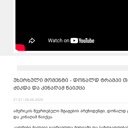
უხერხული მომენტი - დო­ნალდ ტრამ­პი თვით
ძიკ­და და კი­ნა­ღამ წა­იქ­ცა
21:37 / 09-06-2025
ამე­რი­კის შე­ერ­თე­ბუ­ლი შტა­ტე­ბის პრე­ზი­დენ­ტი, დო­ნალდ
და კი­ნა­ღამ წა­იქ­ცა.
კად­რე­ბი მა­ლე­ვე გავ­რცელ­და მე­დი­ა­ში და სა­ზო­გა­დო­ე­ბას