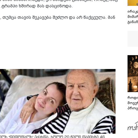
 ტრამ­პი ხში­რად მას დას­ცი­ნო­და.
ირაკლ
მიმა
 თუმ­ცა თა­ვის შე­კა­ვე­ბა შეძ­ლო და არ წაქ­ცე­უ­ლა. მან
განა
არა,
ანგა
როდი
მოვე
პროც
აგვი
გზამ
ოლს "დედოფალს" ეძახდა, ხოლო 20 წელი თავისზე 46