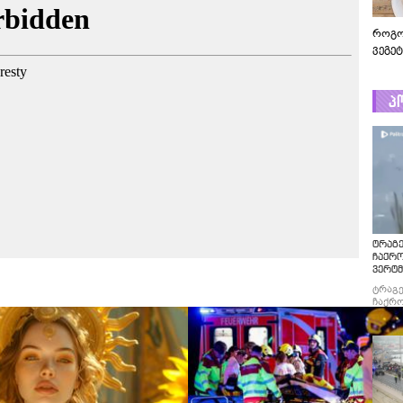
როგო
ვეგე
პ
ტრაგე
ჩაქრ
ვერტმ
ტრაგე
ჩაქრო
ვერტმ