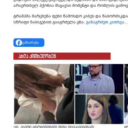
არა­ერ­თხელ ჰქო­ნია მსგავ­სი მო­მენ­ტი და რომ­ლის გა­მოც
ტრამპმა მარ­ცხე­ნა ფეხი წა­მოს­დო კი­ბეს და წა­ბორ­ძიკ­და,
სწრა­ფი ნა­ბი­ჯე­ბით გა­აგ­რძე­ლა გზა.
განაგრძეთ კითხვა...
გაზიარება
ახლა კითხულობენ
"კი, ასეთი პროცედურით უნდა დაეკავებინათ,
ც