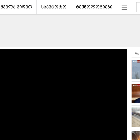
ყველა ვიდეო
საავტორო
ტექნოლოგიები
Au