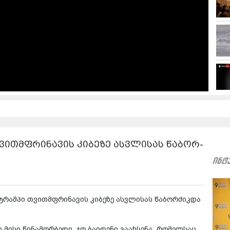
მფრი­ნა­ვის კი­ბე­ზე ას­ვლი­სას წა­ბორ­
 ტრამ­პი თვითმფრი­ნა­ვის კი­ბე­ზე ას­ვლი­სას წა­ბორ­ძიკ­და
 მისი წი­ნა­მორ­ბე­დი, ჯო ბა­ი­დე­ნი გა­ახ­სე­ნა, რო­მელ­საც