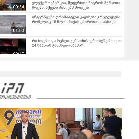
ელექტროენერგია, შეფერხდა მეტროს მუშაობა,
00:34
მოქალაქეები პანიკამ მოიცვა
ინ­ტერ­ნეტ­ში დრა­მა­ტუ­ლი კად­რე­ბი ვრცელდება,
რომელიც 16 წლის ბიჭის გმირობას ასახავს
01:53
რა ხდებოდა რუსეთ-უკრაინის ფრონტზე ბოლო
24 საათის განმავლობაში?
00:45
დაძაბულობა აშშ-სა და ირანს შორის - რას
აცხადებენ მხარეები?
00:46
მადრიდის ჩრდილოეთით მდებარე
გვადალახარას პროვინციაში გაჩენილმა
ხანძარმა 12000 ჰექტარი ფართობი მოიცვა
00:41
მალარიის შემთხვევები ევროპის ერთ-ერთ დიდ
აეროპორტში - რამდენად დიდია საფრთხე და
რას წერს მედია?
00:54
საფრანგეთში, 45°C-იანი სი­ცხეში ხალხს