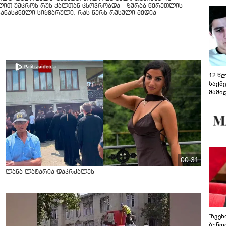
ლით უმცროს რუს ქალთან ცხოვრობდა - ზურაბ წერეთლის
კანასკნელი სიყვარული: რას წერს რუსული მედია
12 წ
საქმ
მამი
საუბ
აცხა
მოწო
მიმდ
ჩაფა
00:31
ლანა ლატარია დაკრძალეს
"ჩვე
ბუნდო