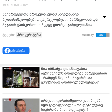
19:18 / 08-06-2025
საქართველოს პროკურატურამ სხვადასხვა
მედიასაშუალებებით გავრცელებული მარნეულისა და
ჰუჯაბის ეპისკოპოსის მეუფე გიორგი ჯამდელიანის
მიერ გაკეთებული განცხადების საფუძველზე, სადაც
პროკურატურა
ტეგები:
Autoplay
ის მისი განზრახ მკვლელობის მომზადების ფაქტთან
დაკავშირებით საუბრობს, გამოძიება დაიწყო.
ინფორმაციას პროკურატურა ავრცელებს.
გაზიარება
“საქართველოს პროკურატურაში გამოძიება სისხლის
სამართლის კოდექსის 18,108-ე მუხლით (განზრახ
ნია იმნაძეს და ანასტასია
მკვლელობის მომზადება) დაიწყო.
ბერუაშვილს ბრალდება წარედგინათ
- რამდენ წლიანი პატიმრობა
გამოძიების ფარგლებში ჩატარდება ყველა საჭირო
ემუქრებათ არასრულწლოვნებს?
საგამოძიებო და საპროცესო მოქმედებები”,-
ნათქვამია განცხადებაში.
ირაკლი ღარიბაშვილი კლინიკაში
იყო გადაყვანილი - რა დეტალებზე
საუბრობს მისი ადვოკატი?