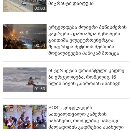
მიგრანტი დაიღუპა
00:00
ვრცელდება ძლიერი მიწისძვრის
კადრები - დაზიანდა შენობები,
გაითიშა ელექტროენერგია,
00:34
შეფერხდა მეტროს მუშაობა,
მოქალაქეები პანიკამ მოიცვა
ინ­ტერ­ნეტ­ში დრა­მა­ტუ­ლი კად­რე­
ბი ვრცელდება, რომელიც 16
წლის ბიჭის გმირობას ასახავს
01:53
SOS! - ვრცელდება
სათვალთვალო კამერის
ჩანაწერი, რომელშიც სასტიკი
01:25
ძალადობის კადრებია ასახული