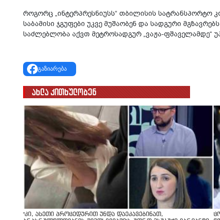
რო­გორც „ინ­ტერპრეს­ნი­უსს“ თბი­ლი­სის სატ­რან­სპორ­ტო კომ­
სა­ბა­მი­სი ჯგუ­ფე­ბი უკვე მუ­შა­ო­ბენ და სად­გუ­რი მგზავ­რე
საძ­ლებ­ლო­ბა აქვთ მეტ­რო­სად­გურ „ვაჟა-ფშა­ვე­ლამ­დე“ უ
გაზიარება
ახლა კითხულობენ
"კი, ასეთი პროცედურით უნდა დაეკავებინათ,
ც