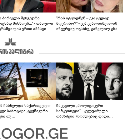
ნი პირველი შეხვედრა
"რას იტყოდნენ – ეკა ცუდად
ვნად მახსოვს..." - თათული
მღერისო?" - ეკა კვალიაშვილის
ერაშვილის ერთი ამბავი
ინტერვიუ ოჯახზე, განვლილ გზასა
და რთულ პერიოდზე
მ ჩაბნელდა საქართველო
ჩაკეტილი „პოლიტიკური
ედ: საბოტაჟი, ტექნიკური
სამკუთხედი“ - კულუარული
ეზი თუ
თამაშები, რომლებიც დიდი
როფესიონალიზმი?! -
სისხლის ფასად ჯდება
რო თვალჭრელიძის ანალიზი