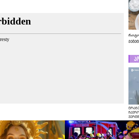
როგო
ვეგე
პ
ტრაგე
ჩაქრ
ვერტმ
ტრაგე
ჩაქრო
ვერტმ