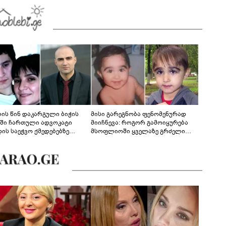
კვლევი
ლის წინ დაკარგული ბიჭის
მისი გარეგნობა ფენომენურად
ეში ჩართული ადვოკატი
მიიჩნევა: როგორ გამოიყურება
დის საეჭვო ქმედებებზე
მსოფლიოში ყველაზე გრძელი
რობს: "ქალბატონი უარს
წამწამების მქონე ბიჭი, რომელიც
დებს ინფორმაციის
ახლა 19 წლისაა?
დებაზე... წლობით
ინარეობდა საქმის
რცხვის ოპერაცია"