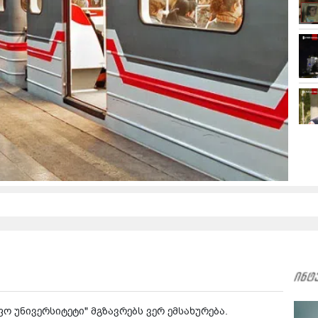
ო უნი­ვერ­სი­ტე­ტი" მგზავ­რებს ვერ ემ­სა­ხუ­რე­ბა.