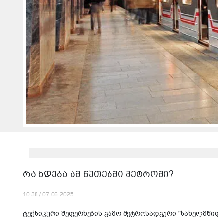
რა ხდება ამ წუთებში მეტროში?
10:38 / 07-06-2025
ტექ­ნი­კუ­რი შე­ფერ­ხე­ბის გამო მეტ­რო­სად­გუ­რი "სა­ხელ­მწი­ფ