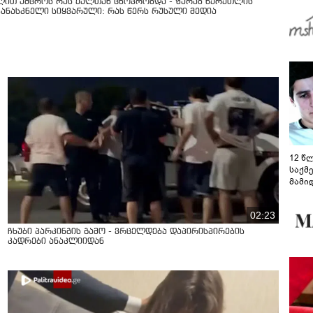
ლით უმცროს რუს ქალთან ცხოვრობდა - ზურაბ წერეთლის
გზამ
კანასკნელი სიყვარული: რას წერს რუსული მედია
12 წ
საქმ
მამი
საუბ
აცხა
02:23
მოწო
მიმდ
ჩხუბი პარკინგის გამო - ვრცელდება დაპირისპირების
ჩაფა
კადრები ანაკლიიდან