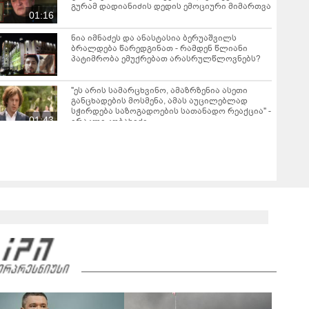
გურამ დადიანიძის დედის ემოციური მიმართვა
01:16
ნია იმნაძეს და ანასტასია ბერუაშვილს
ბრალდება წარედგინათ - რამდენ წლიანი
პატიმრობა ემუქრებათ არასრულწლოვნებს?
"ეს არის სამარცხვინო, ამაზრზენია ასეთი
განცხადების მოსმენა, ამას აუცილებლად
სჭირდება საზოგადოების სათანადო რეაქცია" -
01:43
ირაკლი კობახიძე
ვრცელდება კადრები რუსთაველიდან, სადაც
სატვირთო გადაბრუნდა - მანქანაში
მცირეწლოვანიც იმყოფებოდა
01:19
ნანუკა ჟორჟოლიანი ვიდეომიმართვას
ავრცელებს - "ამას იურიდიული ფაკულტეტის 1-
ელი კურსის სტუდენტიც იკითხავს"
04:26
საგარეჯოში, არასრულწლოვანმა ჩამოტვირთა
ფოტოსურათები, დაამონტაჟა, მიანიჭა
პორნოგრაფიული იერსახე და
00:20
შეურაცხმყოფელ ტექსტებთან ერთად
გაავრცელა - შსს ბრალდებულის დაკავების
კადრებს აქვეყნებს
ნიკა მელიას სასამართლოს უპატივცემლობის