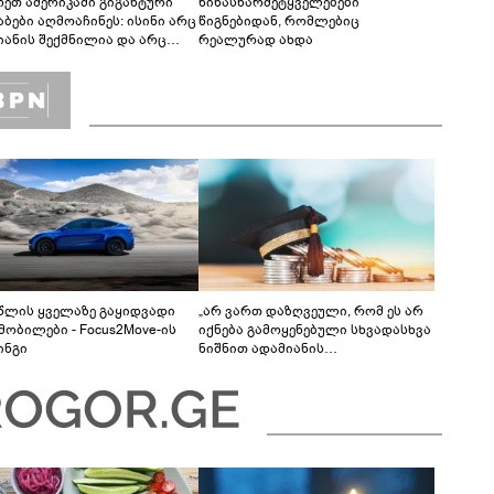
რეთ ამერიკაში გიგანტური
წინასწარმეტყველებები
აბები აღმოაჩინეს: ისინი არც
წიგნებიდან, რომლებიც
იანის შექმნილია და არც
რეალურად ახდა
ის - ვინ ააშენა საიდუმლო
რინთები?
 წლის ყველაზე გაყიდვადი
„არ ვართ დაზღვეული, რომ ეს არ
მობილები - Focus2Move-ის
იქნება გამოყენებული სხვადასხვა
ინგი
ნიშნით ადამიანის
დისკრიმინაციისთვის -
განათლების სისტემა დიდი
უფსკრულისკენ მიდის“