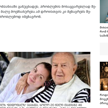
პა­ნი­ა­ში გა­ნუ­ცხა­დეს, პრობ­ლე­მის მო­საგ­ვა­რებ­ლად შე­
ბს მალე მო­ემ­სა­ხუ­რე­ბა.ამ დრო­ის­თვის კი მგზავ­რებს შე­
პ­რობ­ლე­მოდ იმ­გზავ­რონ.
მიხა
რომ 
სამიზ
ის გ
მასკ
აწარ
როდი
მოვე
პროც
ოლს "დედოფალს" ეძახდა, ხოლო 20 წელი თავისზე 46
აგვი