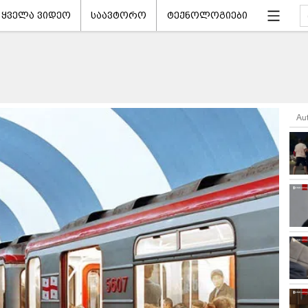
ყველა ვიდეო
საავტორო
ტექნოლოგიები
Au